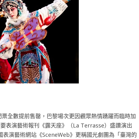
出門票全數提前售罄，巴黎場次更因觀眾熱情踴躍而臨時加
表演藝術報刊《露天座》（La Terrasse）盛讚演出
表演藝術網站《SceneWeb》更稱國光劇團為「臺灣的