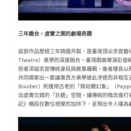
三年磨合，虛實之間的劇場奇蹟
這部作品歷經三年跨國共製，是臺灣頂尖京崑藝術與法國H
Theatre）美學的深度融合。臺灣戲曲導演彭俊綱與
前者深諳京崑傳統身段與敘事邏輯，後者擅長以
共同摸索出一套讓東西方美學彼此滲透而非相互妥協
Boudier）則運用古老的「佩珀爾幻象」（Pepp
出虛實交錯的「巨鏡」空間，讓傳統的唱念做打
記》橋段在數位視覺的加持下，呈現出令人嘆為