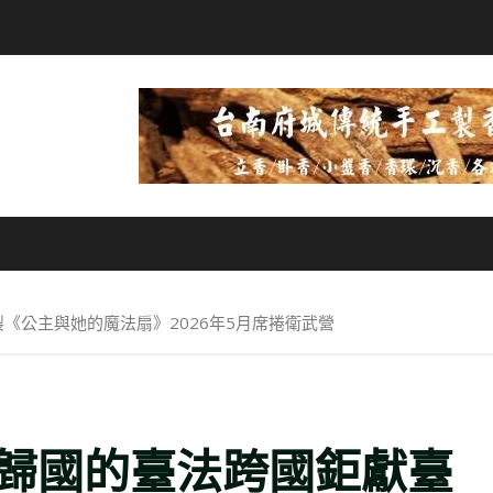
《公主與她的魔法扇》2026年5月席捲衛武營
歸國的臺法跨國鉅獻臺