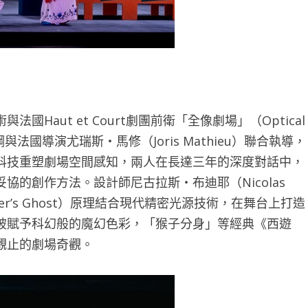
aut et Court劇團前衛「全像劇場」（Optical
法國導演尤瑞斯・馬修（Joris Mathieu）聯合執導，
科技重塑劇場空間感知，兩人在長達三年的深度對話中，
的創作方法。設計師尼古拉斯・布迪耶（Nicolas
er’s Ghost）原理結合現代精密光源技術，在舞台上打造
被賦予科幻般的魔幻色彩，「猴子分身」等經典《西遊
觀止的劇場奇觀。