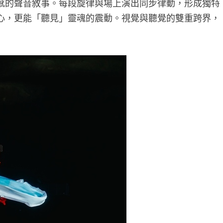
感的聲音敘事。每段旋律與場上演出同步律動，形成獨特
心，更能「聽見」靈魂的震動。視覺與聽覺的雙重跨界，