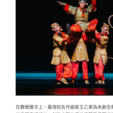
在聽覺層次上，臺灣知名作曲家王乙聿為本劇全