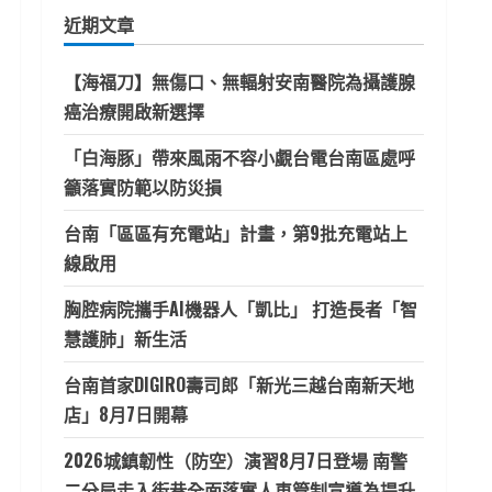
鍵
近期文章
字:
【海福刀】無傷口、無輻射安南醫院為攝護腺
癌治療開啟新選擇
「白海豚」帶來風雨不容小覷台電台南區處呼
籲落實防範以防災損
台南「區區有充電站」計畫，第9批充電站上
線啟用
胸腔病院攜手AI機器人「凱比」 打造長者「智
慧護肺」新生活
台南首家DIGIRO壽司郎「新光三越台南新天地
店」8月7日開幕
2026城鎮韌性（防空）演習8月7日登場 南警
二分局走入街巷全面落實人車管制宣導為提升