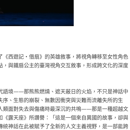
了《西遊記・借扇》的英雄敘事，將視角轉移至女性角色
點，與鐵扇公主的臺灣視角交互敘事，形成跨文化的深度
代語境——那熊熊燃燒、遮天蔽日的火焰，不只是神話中
失序、生態的崩裂、無數因衝突與災難而流離失所的生
人類面對失去與傷痛時最深沉的共鳴——那是一種超越文
如《露天座》所讚譽：「這是一個來自異國的故事，卻與
傳統神話在此被賦予了全新的人文主義視野，是一部能跨