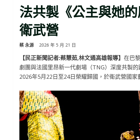
法共製《公主與她的魔
衛武營
蔡 永源
2026 年 5 月 21 日
【民正新聞記者:蔡慧茹,林文通高雄報導】
在巴
劇團與法國里昂新一代劇場（TNG）深度共製
2026年5月22日至24日榮耀歸國，於衛武營