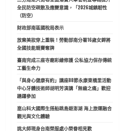
全民防空疏散及應變意識，「2026城鎮韌性
（防空）
財政部南區國稅局表示
放棄美妝穿上重裝！勞動部南分署16歲女銲將
全國技能競賽奪牌
臺南完成三座寺廟彩繪修護 公私協力保存傳統
工藝生命力
「與身心健康有約」講座88節永康東橋里活動
中心牙體技術師胡明芳演講「無齒之痛」歡迎
踴躍參加
崑山科大國際生搭船跳島遊澎湖 海上旅運融合
觀光與文化體驗
挑大師現身台南榮服處小榮眷相見歡