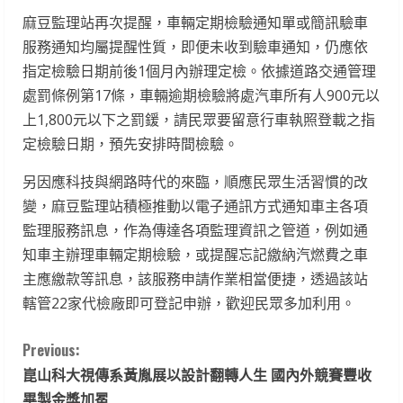
麻豆監理站再次提醒，車輛定期檢驗通知單或簡訊驗車
服務通知均屬提醒性質，即便未收到驗車通知，仍應依
指定檢驗日期前後1個月內辦理定檢。依據道路交通管理
處罰條例第17條，車輛逾期檢驗將處汽車所有人900元以
上1,800元以下之罰鍰，請民眾要留意行車執照登載之指
定檢驗日期，預先安排時間檢驗。
另因應科技與網路時代的來臨，順應民眾生活習慣的改
變，麻豆監理站積極推動以電子通訊方式通知車主各項
監理服務訊息，作為傳達各項監理資訊之管道，例如通
知車主辦理車輛定期檢驗，或提醒忘記繳納汽燃費之車
主應繳款等訊息，該服務申請作業相當便捷，透過該站
轄管22家代檢廠即可登記申辦，歡迎民眾多加利用。
C
Previous:
崑山科大視傳系黃胤展以設計翻轉人生 國內外競賽豐收
o
畢製金獎加冕