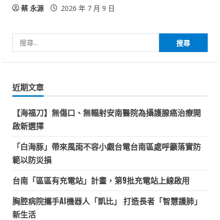
蔡 永源
2026 年 7 月 9 日
搜
尋
關
鍵
近期文章
字:
【海福刀】無傷口、無輻射安南醫院為攝護腺癌治療開
啟新選擇
「白海豚」帶來風雨不容小覷台電台南區處呼籲落實防
範以防災損
台南「區區有充電站」計畫，第9批充電站上線啟用
胸腔病院攜手AI機器人「凱比」 打造長者「智慧護肺」
新生活