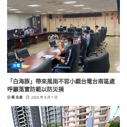
台電
「白海豚」帶來風雨不容小覷台電台南區處
呼籲落實防範以防災損
蔡 永源
2026 年 8 月 7 日