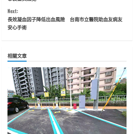
n
Next:
t
長效凝血因子降低出血風險 台南市立醫院助血友病友
安心手術
i
n
相關文章
u
e
R
e
a
d