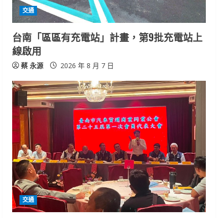
i
交通
n
台南「區區有充電站」計畫，第9批充電站上
g
線啟用
蔡 永源
2026 年 8 月 7 日
交通