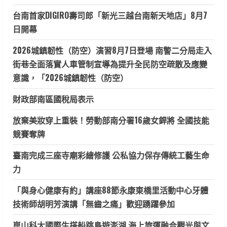
台南首家DIGIRO壽司郎「新光三越台南新天地店」8月7
日開幕
2026城鎮韌性（防空）演習8月7日登場 南警二分局走入
街巷全面落實人車管制宣導為提升全民防空疏散及應變
意識，「2026城鎮韌性（防空）
財政部南區國稅局表示
放棄美妝穿上重裝！勞動部南分署16歲女銲將 全國技能
競賽奪牌
臺南完成三座寺廟彩繪修護 公私協力保存傳統工藝生命
力
「與身心健康有約」講座88節永康東橋里活動中心牙體
技術師胡明芳演講「無齒之痛」歡迎踴躍參加
崑山科大國際生搭船跳島遊澎湖 海上旅運融合觀光與文