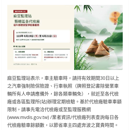
麻豆監理站表示，車主驗車時，請持有效期間30日以上
之汽車強制險保險證、行車執照（牌照登記書除營業車
輛所有人申請應備外，餘各類車輛免），就近至各代檢
廠或各區監理所(站)辦理定期檢驗。基於代檢廠驗車車額
限制，請事先電洽代檢廠或至監理服務網
(www.mvdis.gov.tw) /業者資訊/代檢廠列表查詢每日各
代檢廠驗車餘額數，以節省車主四處奔波之寶貴時間。