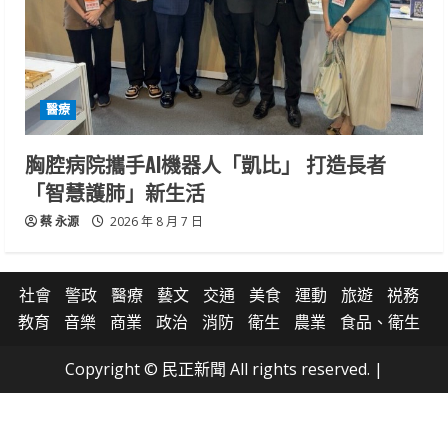
醫療
胸腔病院攜手AI機器人「凱比」 打造長者
「智慧護肺」新生活
蔡 永源
2026 年 8 月 7 日
社會
警政
醫療
藝文
交通
美食
運動
旅遊
祱務
教育
音樂
商業
政治
消防
衛生
農業
食品、衛生
Copyright © 民正新聞 All rights reserved.
|