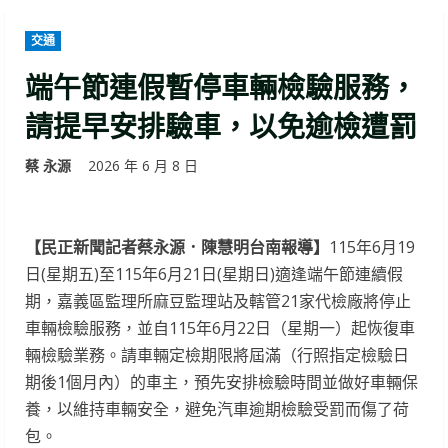
交通
端午節連假暫停車輛檢驗服務，
請提早安排驗車，以免逾檢遭罰
蔡 永源
2026 年 6 月 8 日
【民正新聞記者蔡永源．陳慧明台南報導】
115年6月19
日(星期五)至115年6月21日(星期日)適逢端午節連續假
期，嘉義區監理所麻豆監理站及轄管21家代檢廠將停止
車輛檢驗服務，並自115年6月22日（星期一）起恢復車
輛檢驗業務。請車輛定檢期限將屆滿（行照指定檢驗日
期後1個月內）的車主，預先安排檢驗時間並做好車輛保
養，以維持車輛安全，避免汽車逾期檢驗受罰而傷了荷
包。