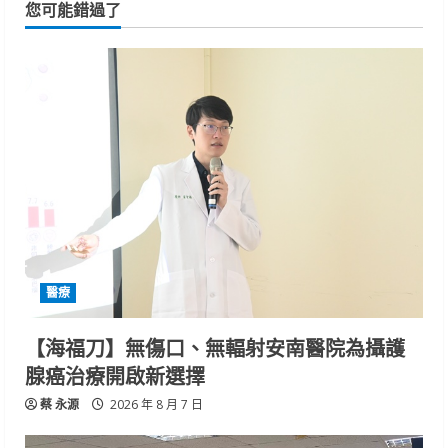
您可能錯過了
醫療
【海福刀】無傷口、無輻射安南醫院為攝護
腺癌治療開啟新選擇
蔡 永源
2026 年 8 月 7 日