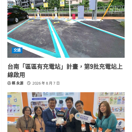
交通
台南「區區有充電站」計畫，第9批充電站上
線啟用
蔡 永源
2026 年 8 月 7 日