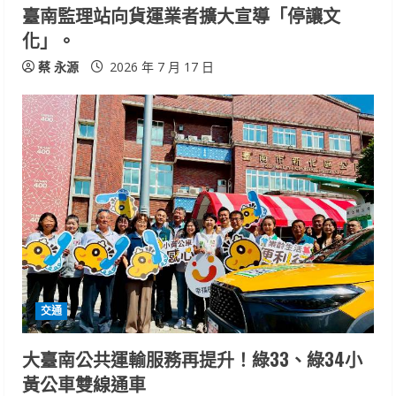
臺南監理站向貨運業者擴大宣導「停讓文
化」。
蔡 永源
2026 年 7 月 17 日
交通
大臺南公共運輸服務再提升！綠33、綠34小
黃公車雙線通車