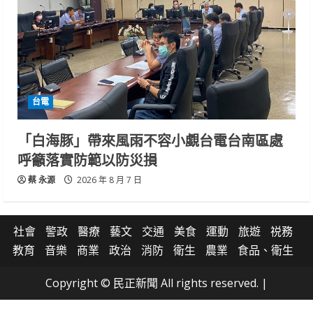
台電
「白海豚」帶來風雨不容小覷台電台南區處
呼籲落實防範以防災損
蔡 永源
2026 年 8 月 7 日
社會
警政
醫療
藝文
交通
美食
運動
旅遊
祱務
教育
音樂
商業
政治
消防
衛生
農業
食品、衛生
Copyright © 民正新聞 All rights reserved.
|