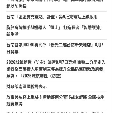
範以防災損
台南「區區有充電站」計畫，第9批充電站上線啟用
胸腔病院攜手AI機器人「凱比」 打造長者「智慧護肺」
新生活
台南首家DIGIRO壽司郎「新光三越台南新天地店」8月7
日開幕
2026城鎮韌性（防空）演習8月7日登場 南警二分局走入
街巷全面落實人車管制宣導為提升全民防空疏散及應變
意識，「2026城鎮韌性（防空）
財政部南區國稅局表示
放棄美妝穿上重裝！勞動部南分署16歲女銲將 全國技能
競賽奪牌