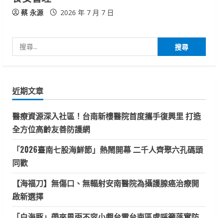
蔡 永源
2026 年 7 月 7 日
搜
尋
關
鍵
近期文章
字:
醫療資源深入社區！台南新樓醫院首度攜手復興里 打造
全方位高齡友善防護網
「2026臺南七股海鮮節」熱鬧開幕 二千人齊聚六孔碼頭
同歡
【海福刀】無傷口、無輻射安南醫院為攝護腺癌治療開
啟新選擇
「白海豚」帶來風雨不容小覷台電台南區處呼籲落實防