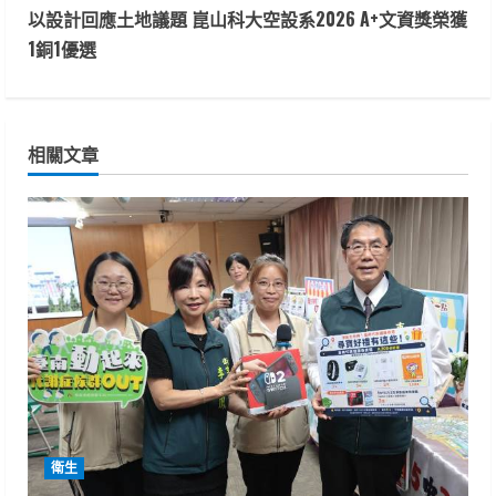
t
以設計回應土地議題 崑山科大空設系2026 A+文資獎榮獲
1銅1優選
i
n
相關文章
u
e
R
e
a
d
i
衛生
n