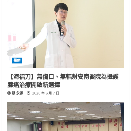
醫療
【海福刀】無傷口、無輻射安南醫院為攝護
腺癌治療開啟新選擇
蔡 永源
2026 年 8 月 7 日