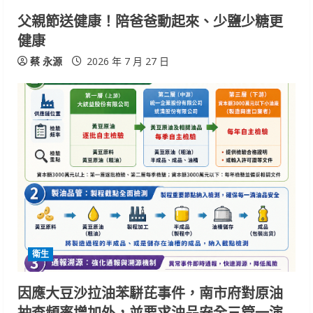
父親節送健康！陪爸爸動起來、少鹽少糖更
g
健康
蔡 永源
2026 年 7 月 27 日
衛生
因應大豆沙拉油苯駢芘事件，南市府對原油
抽查頻率增加外，並要求油品安全三管一演