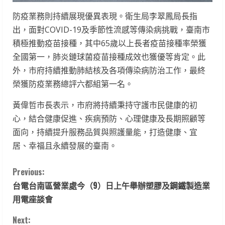
防疫業務則持續展現優異表現。衛生局李翠鳳局長指
出，面對COVID-19及季節性流感等傳染病挑戰，臺南市
積極推動疫苗接種，其中65歲以上長者疫苗接種率榮獲
全國第一，肺炎鏈球菌疫苗接種成效也獲優等肯定。此
外，市府持續推動肺結核及各項傳染病防治工作，最終
榮獲防疫業務總評六都組第一名。
黃偉哲市長表示，市府將持續秉持守護市民健康的初
心，結合健康促進、疾病預防、心理健康及長期照顧等
面向，持續提升服務品質與照護量能，打造健康、宜
居、幸福且永續發展的臺南。
C
Previous:
台電台南區營業處今（9）日上午舉辦塑膠及鋼鐵製造業
o
用電座談會
n
Next: