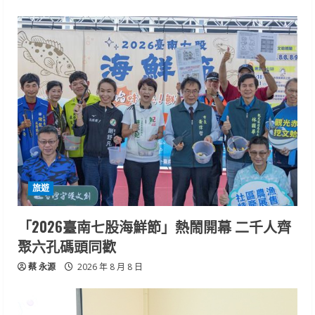
旅遊
「2026臺南七股海鮮節」熱鬧開幕 二千人齊
聚六孔碼頭同歡
蔡 永源
2026 年 8 月 8 日