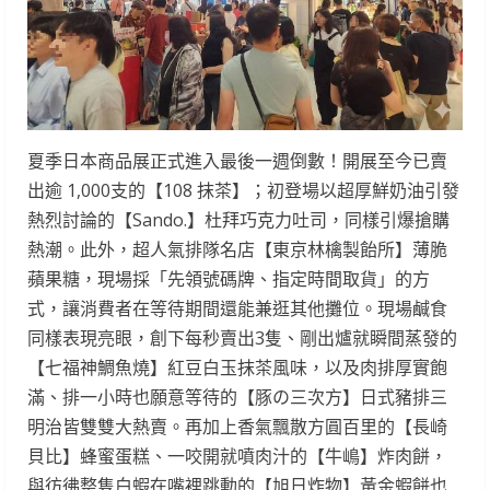
夏季日本商品展正式進入最後一週倒數！開展至今已賣
出逾 1,000支的【108 抹茶】；初登場以超厚鮮奶油引發
熱烈討論的【Sando.】杜拜巧克力吐司，同樣引爆搶購
熱潮。此外，超人氣排隊名店【東京林檎製飴所】薄脆
蘋果糖，現場採「先領號碼牌、指定時間取貨」的方
式，讓消費者在等待期間還能兼逛其他攤位。現場鹹食
同樣表現亮眼，創下每秒賣出3隻、剛出爐就瞬間蒸發的
【七福神鯛魚燒】紅豆白玉抹茶風味，以及肉排厚實飽
滿、排一小時也願意等待的【豚の三次方】日式豬排三
明治皆雙雙大熱賣。再加上香氣飄散方圓百里的【長崎
貝比】蜂蜜蛋糕、一咬開就噴肉汁的【牛嶋】炸肉餅，
與彷彿整隻白蝦在嘴裡跳動的【旭日炸物】黃金蝦餅也