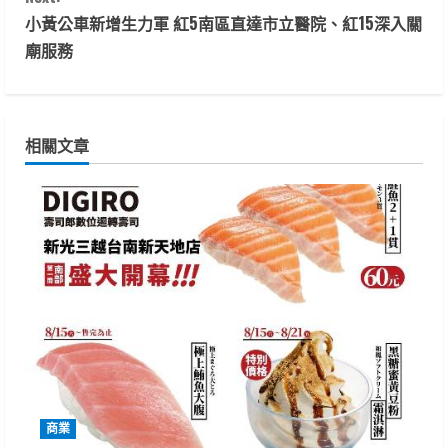
n
小黃公車新增生力軍 紅5南區直達市立醫院、紅15深入關
t
廟服務
i
n
相關文章
u
e
R
e
a
d
i
商業