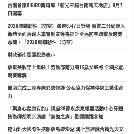
台南首家DIGIRO壽司郎「新光三越台南新天地店」8月7
日開幕
2026城鎮韌性（防空）演習8月7日登場 南警二分局走入
街巷全面落實人車管制宣導為提升全民防空疏散及應變
意識，「2026城鎮韌性（防空）
財政部南區國稅局表示
放棄美妝穿上重裝！勞動部南分署16歲女銲將 全國技能
競賽奪牌
臺南完成三座寺廟彩繪修護 公私協力保存傳統工藝生命
力
「與身心健康有約」講座88節永康東橋里活動中心牙體
技術師胡明芳演講「無齒之痛」歡迎踴躍參加
崑山科大國際生搭船跳島遊澎湖 海上旅運融合觀光與文