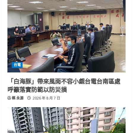
台電
「白海豚」帶來風雨不容小覷台電台南區處
呼籲落實防範以防災損
蔡 永源
2026 年 8 月 7 日