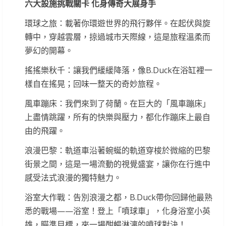
六大設施挑戰關卡 化身傳奇大展身手
環球之旅：載著你環遊世界的飛行夥伴。在起伏與旋
轉中，穿越雲層，掠過城市天際線，這是旅程溫柔而
夢幻的開幕。
搖搖樂秋千：讓我們緩緩降落，像B.Duck在浴缸裡一
樣自在搖晃；回味一整天的奇妙旅程。
風車蹦床：我們來到了荷蘭。在巨大的「風車蹦床」
上盡情跳躍，所有的快樂與壓力，都化作蹦床上最自
由的飛躍。
浪漫巴黎：軌道車沿著蜿蜒的軌道穿梭於微縮的巴黎
街景之間，這是一場流動的視覺盛宴，讓你在行進中
感受法式浪漫的獨特魅力。
浴室大作戰：告別浪漫之都，B.Duck帶你回歸他最熟
悉的戰場——浴室！登上「噴球車」，化身浴室小英
雄，瞄準目標，來一場酣暢淋漓的噴球對決！