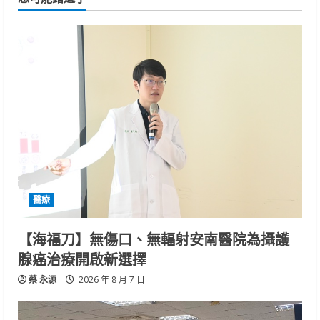
醫療
【海福刀】無傷口、無輻射安南醫院為攝護
腺癌治療開啟新選擇
蔡 永源
2026 年 8 月 7 日