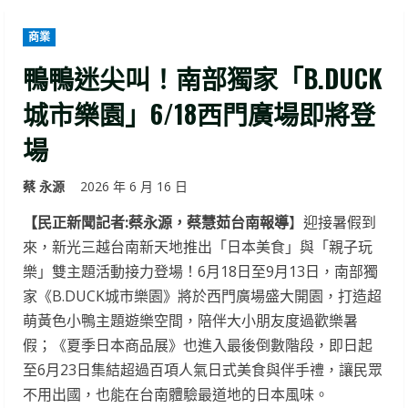
商業
鴨鴨迷尖叫！南部獨家「B.DUCK
城市樂園」6/18西門廣場即將登
場
蔡 永源
2026 年 6 月 16 日
【民正新聞記者:蔡永源，蔡慧茹台南報導
】迎接暑假到
來，新光三越台南新天地推出「日本美食」與「親子玩
樂」雙主題活動接力登場！6月18日至9月13日，南部獨
家《B.DUCK城市樂園》將於西門廣場盛大開園，打造超
萌黃色小鴨主題遊樂空間，陪伴大小朋友度過歡樂暑
假；《夏季日本商品展》也進入最後倒數階段，即日起
至6月23日集結超過百項人氣日式美食與伴手禮，讓民眾
不用出國，也能在台南體驗最道地的日本風味。