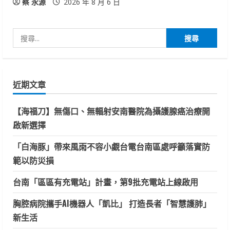
蔡 永源
2026 年 8 月 6 日
搜
尋
關
鍵
近期文章
字:
【海福刀】無傷口、無輻射安南醫院為攝護腺癌治療開
啟新選擇
「白海豚」帶來風雨不容小覷台電台南區處呼籲落實防
範以防災損
台南「區區有充電站」計畫，第9批充電站上線啟用
胸腔病院攜手AI機器人「凱比」 打造長者「智慧護肺」
新生活