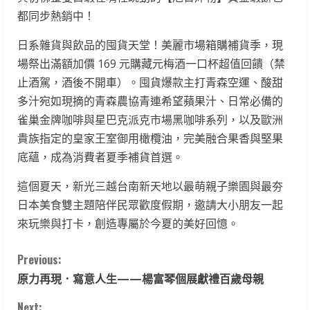
都同步熱銷中！
日系雜貨與飲品的囤貨天堂！美麗市場箱購補貨季，現
場祭出滿額加價 169 元購藏元梅酒一口杯超值回饋（禁
止酒駕，酒後不開車）。囤貨爆款主打青森空運、酸甜
多汁宛如現摘的青森農協青連希望蘋果汁、日常必備的
雀巢金牌咖啡與星巴克派克市場黑咖啡系列，以及歐洲
貴族指定的皇家王室御用橄欖油，完美融合果香與堅果
底蘊，成為消費者夏季補貨首選。
這個夏天，新光三越台南新天地以最萌親子樂園與最夯
日本美食雙主題陪伴民眾歡度假期，邀請大小朋友一起
來玩樂與打卡，創造專屬於今夏的美好回憶。
C
Previous:
原力再現．寫意人生——楊富琴個展獻禮百歲母親
o
Next: