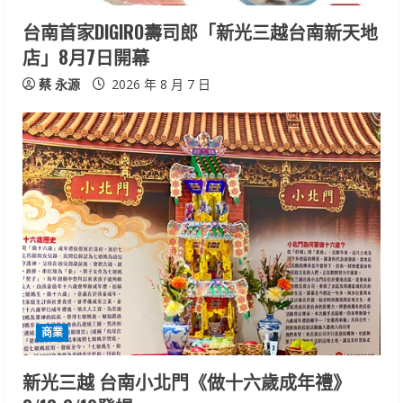
n
台南首家DIGIRO壽司郎「新光三越台南新天地
店」8月7日開幕
g
蔡 永源
2026 年 8 月 7 日
商業
新光三越 台南小北門《做十六歲成年禮》