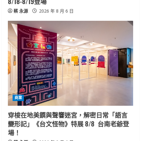
8/18-8/19登場
蔡 永源
2026 年 8 月 6 日
商業
穿梭在地美饌與聲響迷宮，解密日常「語言
變形記」《台文怪物》特展 8/8 台南老爺登
場！