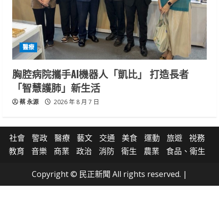
醫療
胸腔病院攜手AI機器人「凱比」 打造長者
「智慧護肺」新生活
蔡 永源
2026 年 8 月 7 日
社會
警政
醫療
藝文
交通
美食
運動
旅遊
祱務
教育
音樂
商業
政治
消防
衛生
農業
食品、衛生
Copyright © 民正新聞 All rights reserved.
|