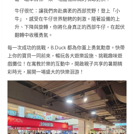
牛仔很忙：讓我們奔赴廣袤的西部荒野！登上「小
牛」，感受在牛仔世界馳騁的刺激。隨著設備的上
升、下降與旋轉，你將化身真正的西部牛仔，在起伏
翻轉中收穫勇氣。
每一次成功的挑戰，B.Duck 都為你蓋上勇氣勳章。快帶
上你的寶貝一同前來，暢玩各大遊樂設施、挑戰趣味遊
戲攤位！在寓教於樂的互動中，開啟親子共享的暑期精
彩時光，展開一場盛大的快樂洄游！