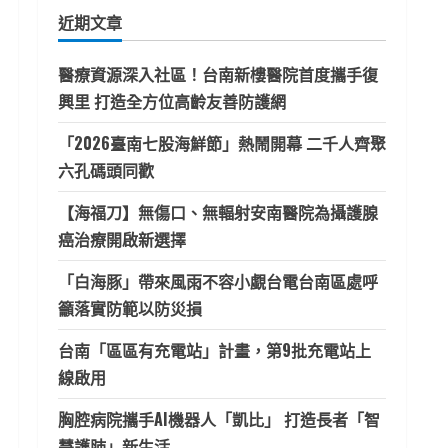
鍵
近期文章
字:
醫療資源深入社區！台南新樓醫院首度攜手復
興里 打造全方位高齡友善防護網
「2026臺南七股海鮮節」熱鬧開幕 二千人齊聚
六孔碼頭同歡
【海福刀】無傷口、無輻射安南醫院為攝護腺
癌治療開啟新選擇
「白海豚」帶來風雨不容小覷台電台南區處呼
籲落實防範以防災損
台南「區區有充電站」計畫，第9批充電站上
線啟用
胸腔病院攜手AI機器人「凱比」 打造長者「智
慧護肺」新生活