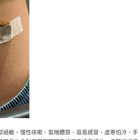
部過敏、慢性咳嗽、氣喘體質、容易感冒、虛寒怕冷、手