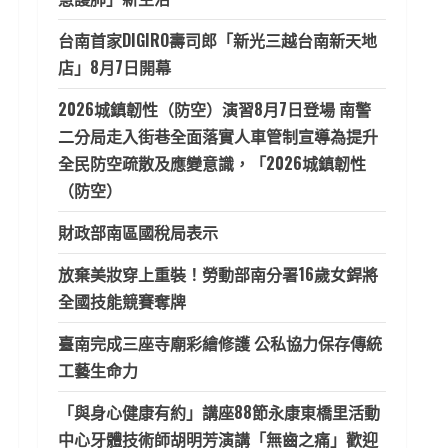
台南首家DIGIRO壽司郎「新光三越台南新天地
店」8月7日開幕
2026城鎮韌性（防空）演習8月7日登場 南警
二分局走入街巷全面落實人車管制宣導為提升
全民防空疏散及應變意識，「2026城鎮韌性
（防空）
財政部南區國稅局表示
放棄美妝穿上重裝！勞動部南分署16歲女銲將
全國技能競賽奪牌
臺南完成三座寺廟彩繪修護 公私協力保存傳統
工藝生命力
「與身心健康有約」講座88節永康東橋里活動
中心牙體技術師胡明芳演講「無齒之痛」歡迎