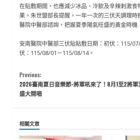
在貼敷期間，也應減少冰品、冷飲及辛辣刺激食
果。朱世盟部長提醒，一年一次的三伏天調理時
醫院中醫部諮詢，把握夏季陽氣旺盛的黃金時機
安南醫院中醫部三伏貼貼敷日期：初伏：115/07/15－1
伏：115/08/01－115/08/14。
C
Previous:
2026臺南夏日音樂節-將軍吼來了！8月1至2將軍
o
盛大開唱
n
t
相關文章
i