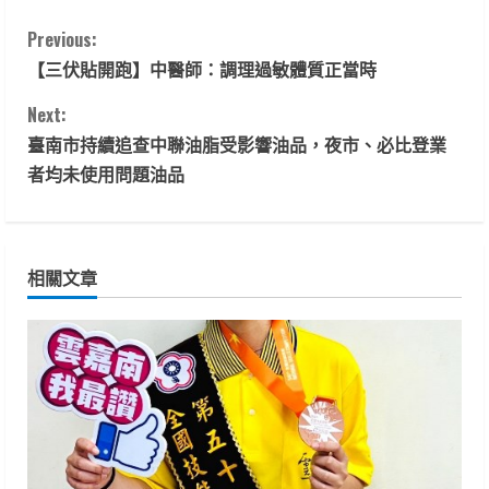
C
Previous:
【三伏貼開跑】中醫師：調理過敏體質正當時
o
Next:
n
臺南市持續追查中聯油脂受影響油品，夜市、必比登業
t
者均未使用問題油品
i
n
相關文章
u
e
R
e