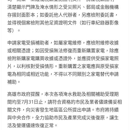
清楚顯示門牌及淹水情形之受災照片、郵局或金融機構
存摺封面影本；如委託他人代辦者，另應檢附委託書，
並得視個案檢附其他足資證明文件（如行車紀錄器影像
等）。
申請家電受損補助者，如屬家電維修，應檢附維修收據
或相關憑證；如因受損無法修復而重新購置家電，除應
檢附新購家電購買收據或憑證外，並應提供受損家電照
片，以利核對受損情形。重新購置之家電應與原受損家
電為相同或相近功能，不得以不同類別之家電替代申請
補助。
高雄市政府提醒，本次各項淹水救助及相關補助受理期
間均至7月31日止，請符合資格的市民及業者儘速備妥相
關文件，向災害發生地區區公所提出申請。市府將持續
與中央合作，全力協助市民及產業完成災後復原，讓生
活及營運儘速恢復正常。