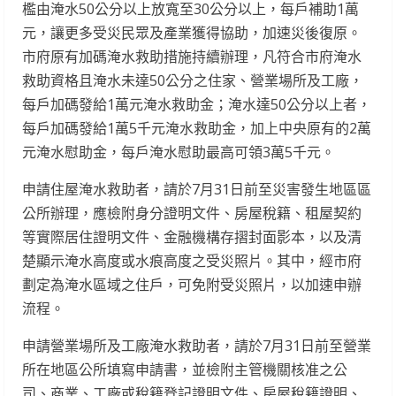
檻由淹水50公分以上放寬至30公分以上，每戶補助1萬
元，讓更多受災民眾及產業獲得協助，加速災後復原。
市府原有加碼淹水救助措施持續辦理，凡符合市府淹水
救助資格且淹水未達50公分之住家、營業場所及工廠，
每戶加碼發給1萬元淹水救助金；淹水達50公分以上者，
每戶加碼發給1萬5千元淹水救助金，加上中央原有的2萬
元淹水慰助金，每戶淹水慰助最高可領3萬5千元。
申請住屋淹水救助者，請於7月31日前至災害發生地區區
公所辦理，應檢附身分證明文件、房屋稅籍、租屋契約
等實際居住證明文件、金融機構存摺封面影本，以及清
楚顯示淹水高度或水痕高度之受災照片。其中，經市府
劃定為淹水區域之住戶，可免附受災照片，以加速申辦
流程。
申請營業場所及工廠淹水救助者，請於7月31日前至營業
所在地區公所填寫申請書，並檢附主管機關核准之公
司、商業、工廠或稅籍登記證明文件、房屋稅籍證明、