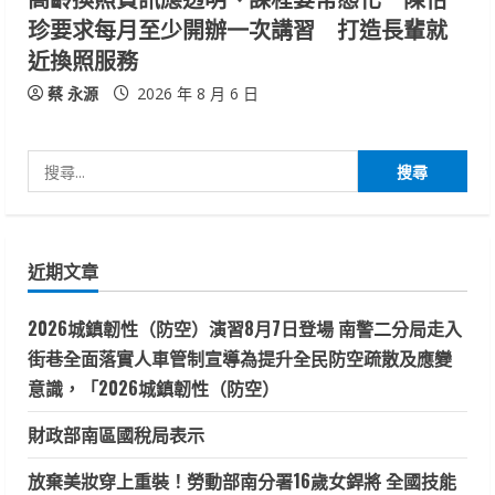
珍要求每月至少開辦一次講習 打造長輩就
近換照服務
蔡 永源
2026 年 8 月 6 日
搜
尋
關
鍵
近期文章
字:
2026城鎮韌性（防空）演習8月7日登場 南警二分局走入
街巷全面落實人車管制宣導為提升全民防空疏散及應變
意識，「2026城鎮韌性（防空）
財政部南區國稅局表示
放棄美妝穿上重裝！勞動部南分署16歲女銲將 全國技能