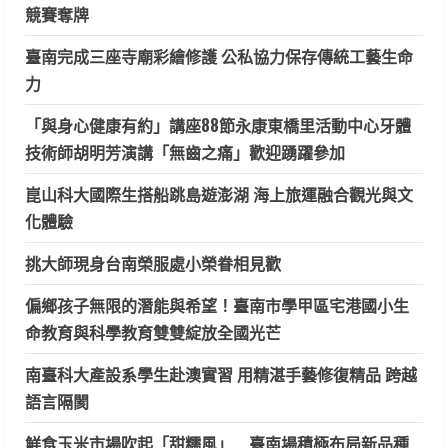
競賽奪牌
臺南完成三座寺廟彩繪修護 公私協力保存傳統工藝生命
力
「與身心健康有約」講座88節永康東橋里活動中心牙體
技術師胡明芳演講「無齒之痛」歡迎踴躍參加
崑山科大國際生搭船跳島遊澎湖 海上旅運融合觀光與文
化體驗
挑大師現身台南榮服處小榮眷相見歡
偏鄉孩子無限的潛能與希望！臺南市學甲區宅港國小生
命教育與科學教育雙雙綻放全國光芒
南臺科大產設系學生赴澳實習 用精湛手藝修復精品 跨越
語言隔閡
鮮食玉米市場吹起「甜糯風」 臺南場積極布局新品種