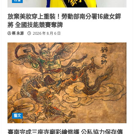
放棄美妝穿上重裝！勞動部南分署16歲女銲
將 全國技能競賽奪牌
蔡 永源
2026 年 8 月 6 日
藝文
臺南完成三座寺廟彩繪修護 公私協力保存傳