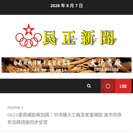
Skip
2026 年 8 月 7 日
to
content
LIVE
Home
0625豪雨補助再加碼！中央擴大工廠及家電補助 高市府原
有加碼措施同步受理