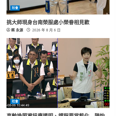
社會
挑大師現身台南榮服處小榮眷相見歡
蔡 永源
2026 年 8 月 6 日
社會
高齡換照資訊應透明、課程要常態化 陳怡