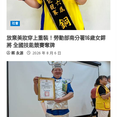
a
d
i
社會
n
放棄美妝穿上重裝！勞動部南分署16歲女銲
將 全國技能競賽奪牌
g
蔡 永源
2026 年 8 月 6 日