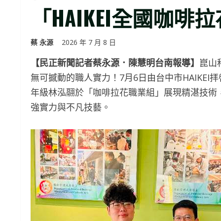
「HAIKEI全國咖啡
蔡 永源
2026 年 7 月 8 日
【民正新聞記者蔡永源．陳慧明台南報導】
崑山
無可撼動的職人實力！7月6日由台中市HAIKE
年級林泓翮於「咖啡拉花職業組」展現精湛技術
強實力與不凡技藝。