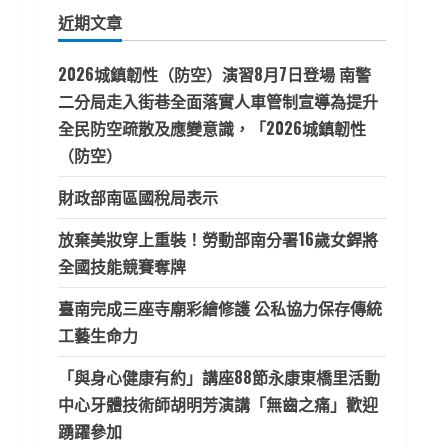
鍵
近期文章
字:
2026城鎮韌性（防空）演習8月7日登場 南警
二分局走入街巷全面落實人車管制宣導為提升
全民防空疏散及應變意識，「2026城鎮韌性
（防空）
財政部南區國稅局表示
放棄美妝穿上重裝！勞動部南分署16歲女銲將
全國技能競賽奪牌
臺南完成三座寺廟彩繪修護 公私協力保存傳統
工藝生命力
「與身心健康有約」講座88節永康東橋里活動
中心牙體技術師胡明芳演講「無齒之痛」歡迎
踴躍參加