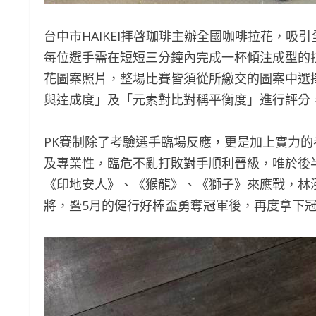
台中市HAIKEI拝啓珈琲主辦全國咖啡拉花，吸
每位選手需在短短三分鐘內完成一杯傾注成型的拉花拿鐵
花圖案照片，整場比賽皆須從所繳交的圖案中選
與達成度」及「元素對比對稱平衡度」進行評分
PK賽制除了考驗選手臨場反應，更是加上實力
及專業性，臨危不亂打敗對手順利晉級，唯於後
《印地安人》、《猴龍》、《獅子》來應戰，林
將，暨5月的健行好棒盃勇奪冠軍後，再度拿下