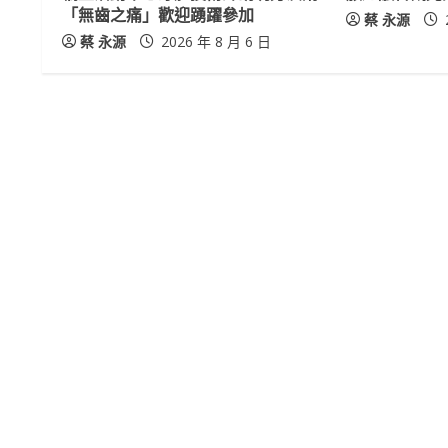
d
「無齒之痛」歡迎踴躍參加
蔡 永源
i
蔡 永源
2026 年 8 月 6 日
n
g