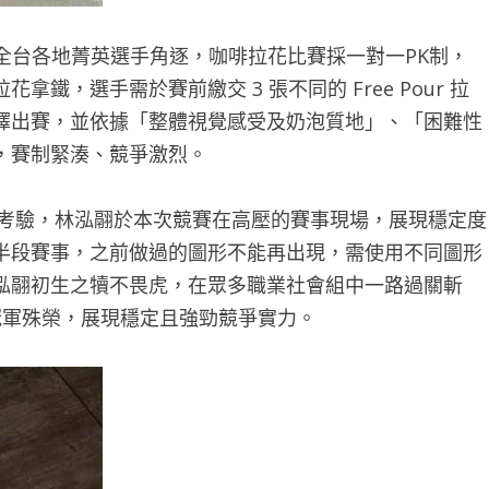
引全台各地菁英選手角逐，咖啡拉花比賽採一對一PK制，
，選手需於賽前繳交 3 張不同的 Free Pour 拉
擇出賽，並依據「整體視覺感受及奶泡質地」、「困難性
，賽制緊湊、競爭激烈。
的考驗，林泓翮於本次競賽在高壓的賽事現場，展現穩定度
半段賽事，之前做過的圖形不能再出現，需使用不同圖形
泓翮初生之犢不畏虎，在眾多職業社會組中一路過關斬
冠軍殊榮，展現穩定且強勁競爭實力。