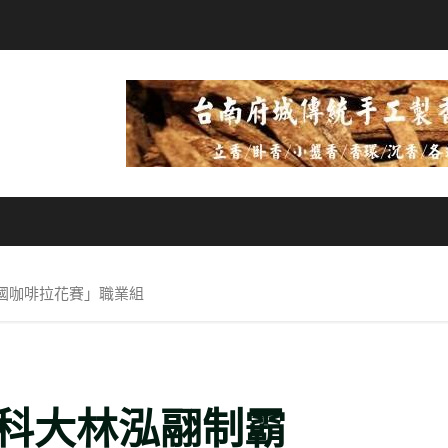
全國咖啡拉花賽」職業組
科大林泓翮制霸