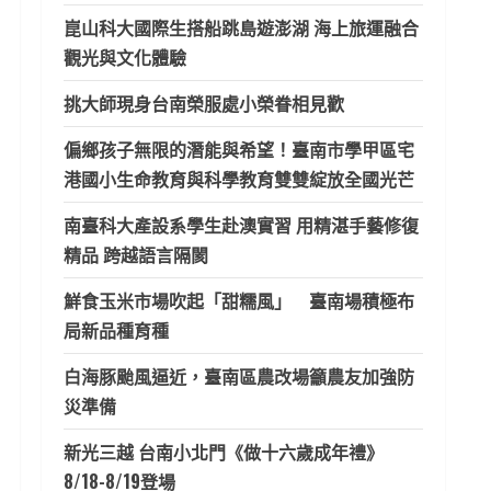
崑山科大國際生搭船跳島遊澎湖 海上旅運融合
觀光與文化體驗
挑大師現身台南榮服處小榮眷相見歡
偏鄉孩子無限的潛能與希望！臺南市學甲區宅
港國小生命教育與科學教育雙雙綻放全國光芒
南臺科大產設系學生赴澳實習 用精湛手藝修復
精品 跨越語言隔閡
鮮食玉米市場吹起「甜糯風」 臺南場積極布
局新品種育種
白海豚颱風逼近，臺南區農改場籲農友加強防
災準備
新光三越 台南小北門《做十六歲成年禮》
8/18-8/19登場