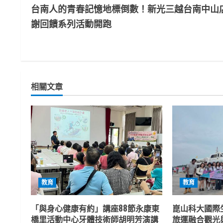
台南人的青春記憶地標倒數！新光三越台南中山
o
謝回饋系列活動開跑
n
t
i
相關文章
n
u
e
R
e
教育
教育
a
「與身心健康有約」講座88節永康東
崑山科大國際
橋里活動中心牙體技術師胡明芳演講
旅運融合觀光