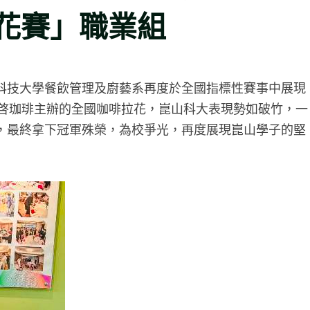
拉花賽」職業組
科技大學餐飲管理及廚藝系再度於全國指標性賽事中展現
I拝啓珈琲主辦的全國咖啡拉花，崑山科大表現勢如破竹，一
，最終拿下冠軍殊榮，為校爭光，再度展現崑山學子的堅