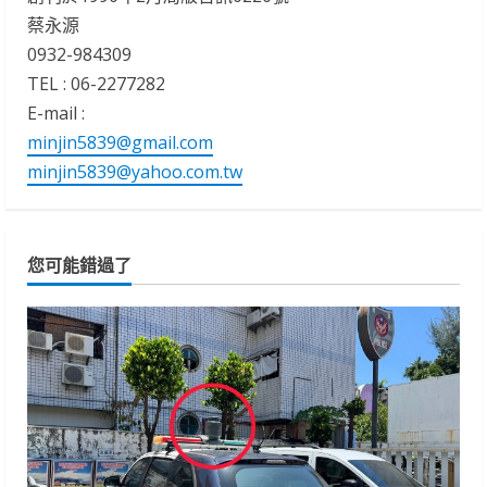
蔡永源
0932-984309
TEL : 06-2277282
E-mail :
minjin5839@gmail.com
minjin5839@yahoo.com.tw
您可能錯過了