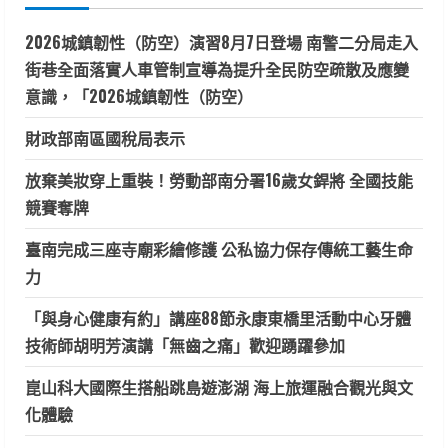
字:
2026城鎮韌性（防空）演習8月7日登場 南警二分局走入
街巷全面落實人車管制宣導為提升全民防空疏散及應變
意識，「2026城鎮韌性（防空）
財政部南區國稅局表示
放棄美妝穿上重裝！勞動部南分署16歲女銲將 全國技能
競賽奪牌
臺南完成三座寺廟彩繪修護 公私協力保存傳統工藝生命
力
「與身心健康有約」講座88節永康東橋里活動中心牙體
技術師胡明芳演講「無齒之痛」歡迎踴躍參加
崑山科大國際生搭船跳島遊澎湖 海上旅運融合觀光與文
化體驗