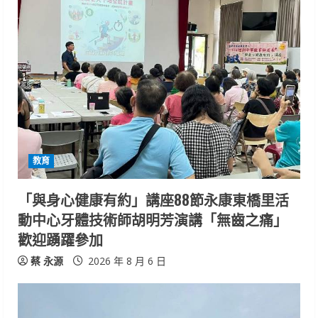
R
e
a
d
i
教育
n
「與身心健康有約」講座88節永康東橋里活
g
動中心牙體技術師胡明芳演講「無齒之痛」
歡迎踴躍參加
蔡 永源
2026 年 8 月 6 日