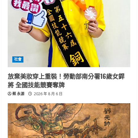
社會
放棄美妝穿上重裝！勞動部南分署16歲女銲
將 全國技能競賽奪牌
蔡 永源
2026 年 8 月 6 日