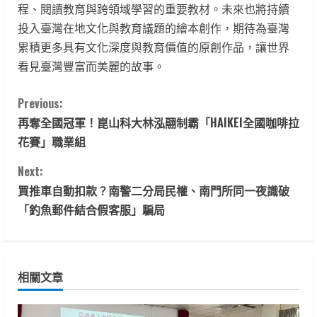
程、閱讀教育與跨領域學習的重要教材。未來也將持續
投入臺灣在地文化與教育議題的繪本創作，期待為臺灣
累積更多具有文化深度與教育價值的原創作品，讓世界
看見臺灣豐富而美麗的故事。
C
Previous:
再奪全國冠軍！崑山科大林泓翮制霸「HAIKEI全國咖啡拉
o
花賽」職業組
n
Next:
t
買推車自動扣款？南警二分局民權、南門所同一夜識破
「釣魚郵件結合假客服」騙局
i
n
相關文章
u
e