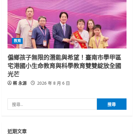
教育
偏鄉孩子無限的潛能與希望！臺南市學甲區
宅港國小生命教育與科學教育雙雙綻放全國
光芒
蔡 永源
2026 年 8 月 6 日
搜
尋
關
鍵
近期文章