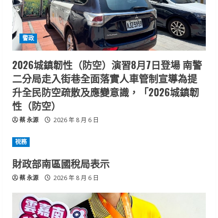
警政
2026城鎮韌性（防空）演習8月7日登場 南警
二分局走入街巷全面落實人車管制宣導為提
升全民防空疏散及應變意識，「2026城鎮韌
性（防空）
蔡 永源
2026 年 8 月 6 日
祱務
財政部南區國稅局表示
蔡 永源
2026 年 8 月 6 日