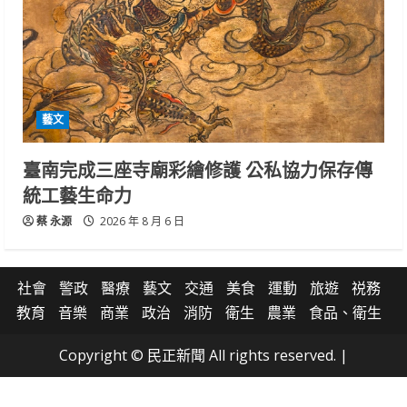
藝文
臺南完成三座寺廟彩繪修護 公私協力保存傳
統工藝生命力
蔡 永源
2026 年 8 月 6 日
社會
警政
醫療
藝文
交通
美食
運動
旅遊
祱務
教育
音樂
商業
政治
消防
衛生
農業
食品、衛生
Copyright © 民正新聞 All rights reserved.
|