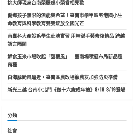
挑大師現身台南榮服處小榮眷相見歡
偏鄉孩子無限的潛能與希望！臺南市學甲區宅港國小生
命教育與科學教育雙雙綻放全國光芒
南臺科大產設系學生赴澳實習 用精湛手藝修復精品 跨越
語言隔閡
鮮食玉米市場吹起「甜糯風」 臺南場積極布局新品種
育種
白海豚颱風逼近，臺南區農改場籲農友加強防災準備
新光三越 台南小北門《做十六歲成年禮》8/18-8/19登場
分類
社會