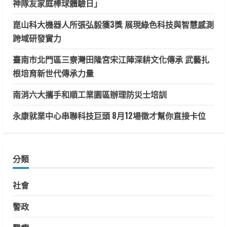
神隊友家庭棒球體驗日」
崑山科大機器人所張弘毅獲3獎 展現綠色科技與智慧感測
跨域研發實力
臺南市北門區三寮灣田隆宮宋江陣深耕文化傳承 武藝扎
根培育新世代傳承力量
南消六大攜手和順工業園區辦理防災士培訓
永康就業中心串聯科技巨頭 8月12場徵才幫你直接卡位
分類
社會
警政