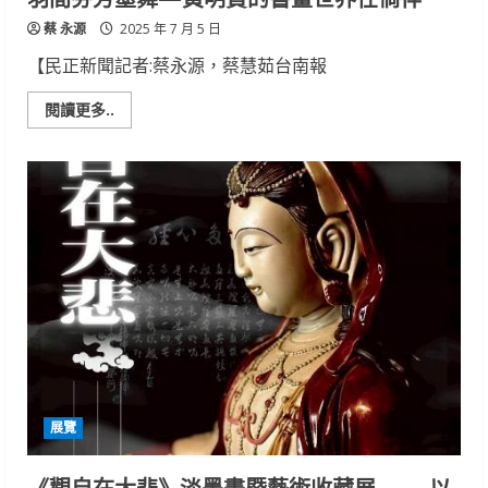
蔡 永源
2025 年 7 月 5 日
【民正新聞記者:蔡永源，蔡慧茹台南報
Read
閱讀更多..
more
about
羽
間
芬
芳
墨
舞
—
黃
明
賢
的
書
畫
世
界
任
徜
徉
展覽
《觀自在大悲》淡墨畫暨藝術收藏展—— 以