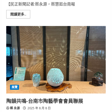
【民正新聞記者:蔡永源，蔡慧茹台南報
Read
閱讀更多..
more
about
第
46
回
長
崎
8.9
平
和
展
於
日
本
九
州
長
崎
県
長
展覽
崎
美
術
館
陶韻共鳴-台南市陶藝學會會員聯展
県
民
蔡 永源
畫
2025 年 8 月 8 日
廊