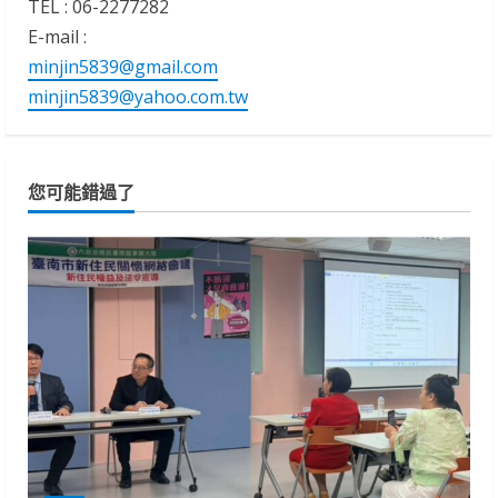
TEL : 06-2277282
E-mail :
minjin5839@gmail.com
minjin5839@yahoo.com.tw
您可能錯過了