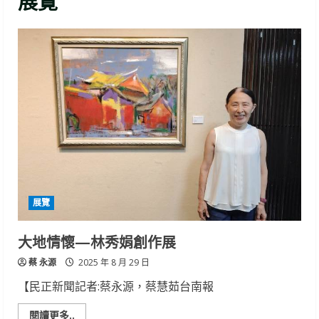
展覽
展覽
大地情懷—林秀娟創作展
蔡 永源
2025 年 8 月 29 日
【民正新聞記者:蔡永源，蔡慧茹台南報
Read
閱讀更多..