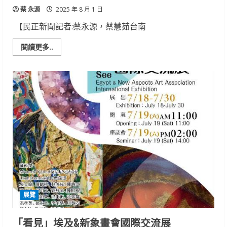
蔡 永源
2025 年 8 月 1 日
【民正新聞記者:蔡永源，蔡慧茹台南
Read
閱讀更多..
more
about
域
外
之
境-
蔡
岳
霖
水
彩
個
展
展覽
「看見」埃及&新象畫會國際交流展