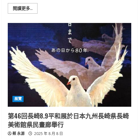
繪
畫
Read
閱讀更多..
美
more
學
about
之
弎
多
畫
元
廊
風
邁
貌
向
國
際
參
與
2025「
Kiaf
Seoul
」
展
展覽
第46回長崎8.9平和展於日本九州長崎県長崎
美術館県民畫廊舉行
蔡 永源
2025 年 8 月 8 日