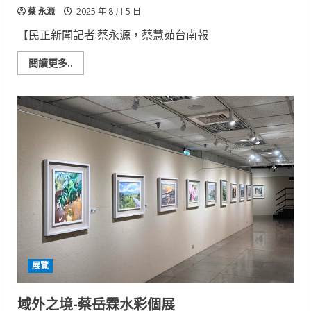
命
蔡 永源
力
2025 年 8 月 5 日
【民正新聞記者:蔡永源，蔡慧茹台南報
Read
閱讀更多..
more
about
蔣
勳
義
賣
書
法
作
品
「金
剛
經」
助
臺
南
重
建
展覽
域外之境-蔡岳霖水彩個展