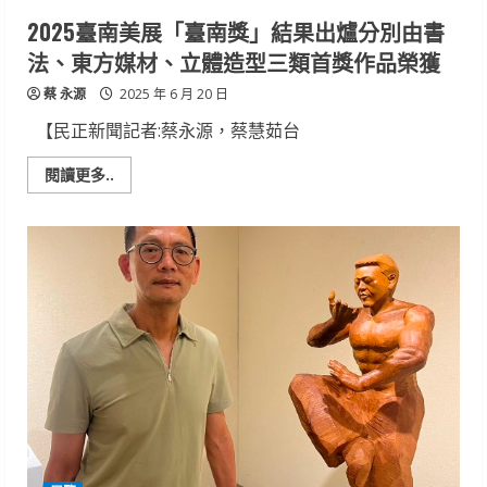
靜
觀
2025臺南美展「臺南獎」結果出爐分別由書
慈
悲
法、東方媒材、立體造型三類首獎作品榮獲
蔡 永源
2025 年 6 月 20 日
【民正新聞記者:蔡永源，蔡慧茹台
Read
閱讀更多..
more
about
2025
臺
南
美
展
「臺
南
獎」
結
果
出
爐
分
別
由
書
法、
東