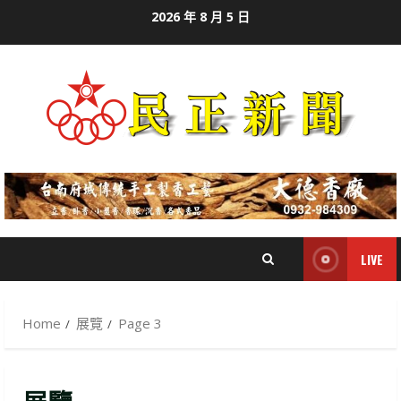
Skip
2026 年 8 月 5 日
to
content
LIVE
Home
展覽
Page 3