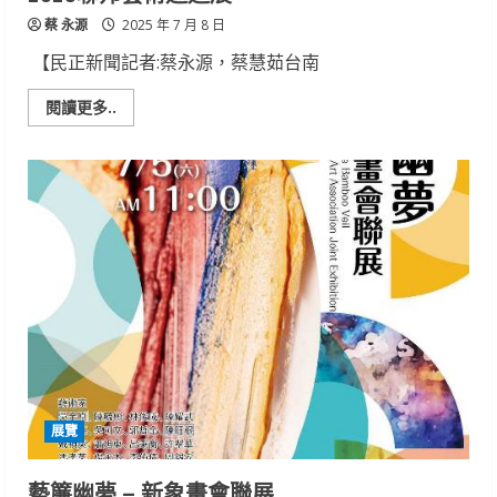
蔡 永源
2025 年 7 月 8 日
【民正新聞記者:蔡永源，蔡慧茹台南
Read
閱讀更多..
more
about
2025
聯
邦
藝
術
巡
迴
展
展覽
藝簾幽夢 – 新象畫會聯展