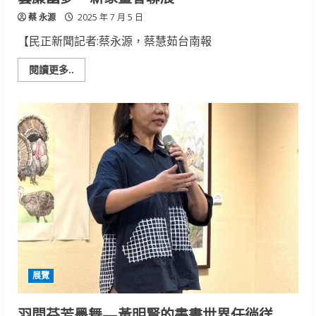
蔡 永源
2025 年 7 月 5 日
【民正新聞記者:蔡永源，蔡慧茹台南報
Read
閱讀更多..
more
about
藝
簾
幽
夢
–
新
象
畫
會
聯
展
展覽
羽間芬芳墨舞—黃明賢的書畫世界任徜徉