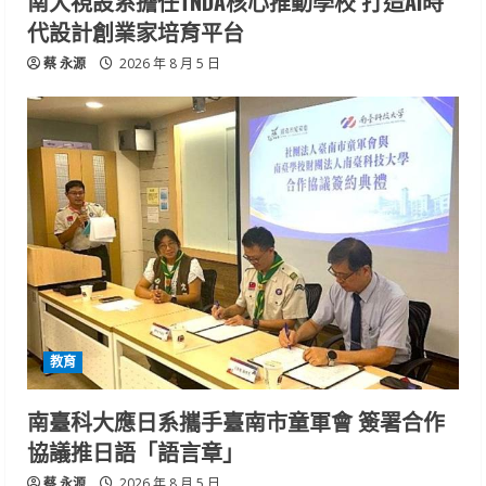
南大視設系擔任TNDA核心推動學校 打造AI時
代設計創業家培育平台
蔡 永源
2026 年 8 月 5 日
教育
南臺科大應日系攜手臺南市童軍會 簽署合作
協議推日語「語言章」
蔡 永源
2026 年 8 月 5 日