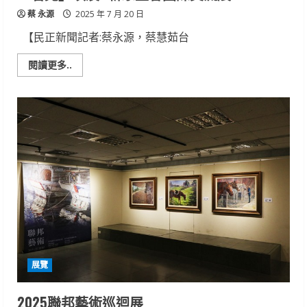
蔡 永源
2025 年 7 月 20 日
【民正新聞記者:蔡永源，蔡慧茹台
Read
閱讀更多..
more
about
「看
見」
埃
及
&
新
象
畫
會
國
際
交
流
展
展覽
2025聯邦藝術巡迴展