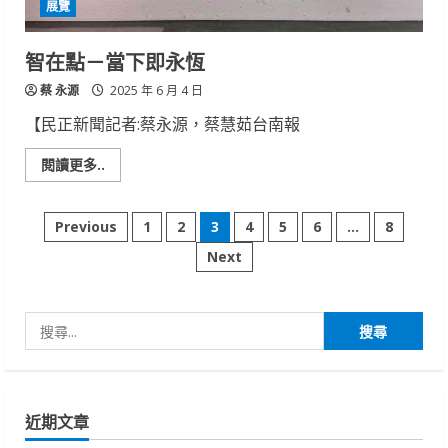
展覽
智在點－當下即永恆
蔡 永源
2025 年 6 月 4 日
【民正新聞記者:蔡永源，蔡慧茹台南報
Read
閱讀更多..
more
about
智
文
在
Previous
1
2
3
4
5
6
...
8
點
－
Next
章
當
下
即
分
永
恆
搜
頁
尋
關
鍵
近期文章
字: