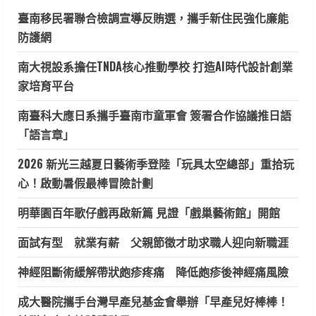
臺南移民署聯合檢調宣導反賄選，攜手新住民強化廉能
防護網
南大視設系擔任TNDA核心推動學校 打造AI時代設計創業
家培育平台
南臺科大應日系攜手臺南市童軍會 簽署合作協議推日語
「語言章」
2026 新光三越夏日藝術季登陸「玩具太空總部」重拾玩
心！啟動暑假最棒冒險計劃
明華園百年歌仔戲再啟新篇 見證「戲巢藝術館」開館
面試有型 就業有薪 父親節徵才助求職人迎向新職涯
神經阻斷術緩解帶狀皰疹疼痛 降低皰疹後神經痛風險
成大醫院攜手台灣早產兒基金會舉辦「早產兒好棒棒！