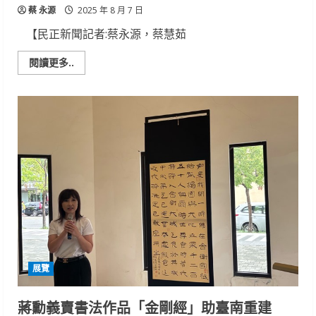
蔡 永源
2025 年 8 月 7 日
【民正新聞記者:蔡永源，蔡慧茹
Read
閱讀更多..
more
about
「藝
樹
長
青」
吳
園
登
場
以
畫
筆
植
根
土
地，
以
色
彩
展覽
綻
放
長
青
蔣勳義賣書法作品「金剛經」助臺南重建
生