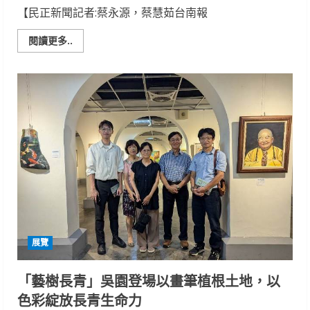
舉
【民正新聞記者:蔡永源，蔡慧茹台南報
行
Read
閱讀更多..
more
about
陶
韻
共
鳴-
台
南
市
陶
藝
學
會
會
員
聯
展
展覽
「藝樹長青」吳園登場以畫筆植根土地，以
色彩綻放長青生命力