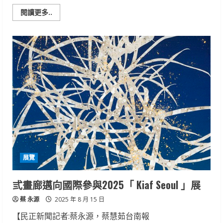
Read
閱讀更多..
more
about
台
南
市
悠
遊
畫
會
會
員
聯
展
於
福
爾
摩
沙
遊
艇
展覽
酒
店
隆
重
弎畫廊邁向國際參與2025「 Kiaf Seoul 」展
登
場，
蔡 永源
展
2025 年 8 月 15 日
現
府
【民正新聞記者:蔡永源，蔡慧茹台南報
城