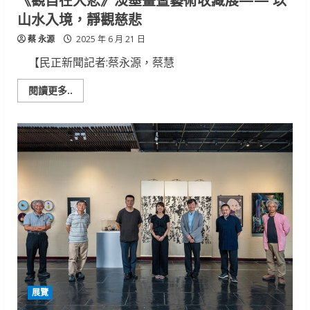
山水入境，靜觀慈悲
蔡 永源
2025 年 6 月 21 日
【民正新聞記者:蔡永源，蔡慧
Read
閱讀更多..
more
about
《觀
自
在
大
悲》
淡
墨
畫
暨
藝
術
收
藏
展
——
以
山
水
展覽
入
境，