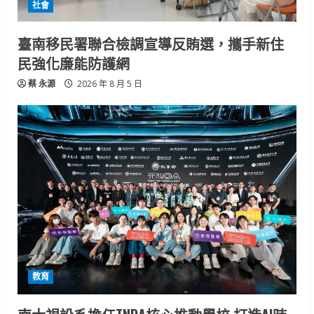
社會
臺南移民署聯合檢調宣導反賄選，攜手新住
民強化廉能防護網
蔡 永源
2026 年 8 月 5 日
教育