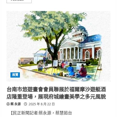
more
about
大
地
情
懷
—
林
秀
娟
創
作
展
展覽
台南市悠遊畫會會員聯展於福爾摩沙遊艇酒
店隆重登場，展現府城繪畫美學之多元風貌
蔡 永源
2025 年 8 月 22 日
【民正新聞記者:蔡永源，蔡慧茹台