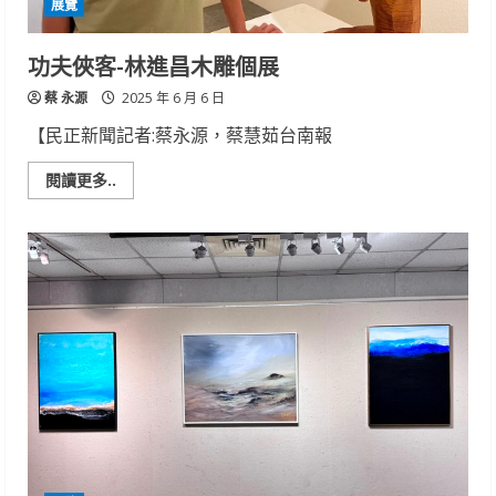
展覽
方
媒
材、
立
功夫俠客-林進昌木雕個展
體
造
蔡 永源
型
2025 年 6 月 6 日
三
類
【民正新聞記者:蔡永源，蔡慧茹台南報
首
獎
作
Read
閱讀更多..
品
more
榮
about
獲
功
夫
俠
客-
林
進
昌
木
雕
個
展