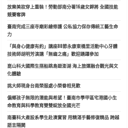
放棄美妝穿上重裝！勞動部南分署16歲女銲將 全國技能
競賽奪牌
臺南完成三座寺廟彩繪修護 公私協力保存傳統工藝生命
力
「與身心健康有約」講座88節永康東橋里活動中心牙體
技術師胡明芳演講「無齒之痛」歡迎踴躍參加
崑山科大國際生搭船跳島遊澎湖 海上旅運融合觀光與文
化體驗
挑大師現身台南榮服處小榮眷相見歡
偏鄉孩子無限的潛能與希望！臺南市學甲區宅港國小生
命教育與科學教育雙雙綻放全國光芒
南臺科大產設系學生赴澳實習 用精湛手藝修復精品 跨越
語言隔閡