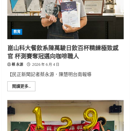
界
廚
藝
大
賽
24
面
教育
獎
牌、
雙
特
崑山科大餐飲系陳萬駿日飲百杯精練極致感
金
技
官 杯測賽奪冠邁向咖啡職人
驚
全
蔡 永源
場
2026 年 6 月 4 日
【民正新聞記者蔡永源．陳慧明台南報導
Read
閱讀更多..
more
about
崑
山
科
大
餐
飲
系
陳
萬