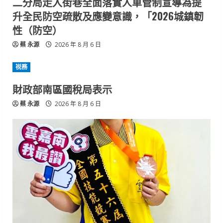
二分局走入街巷全面落實人車管制宣導為提
升全民防空疏散及應變意識，「2026城鎮韌
性（防空）
蔡 永源
2026 年 8 月 6 日
祱務
財政部南區國稅局表示
蔡 永源
2026 年 8 月 6 日