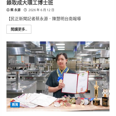
錄取成大環工博士班
業
蔡 永源
2026 年 6 月 12 日
【民正新聞記者蔡永源．陳慧明台南報導
Read
閱讀更多..
more
about
崑
山
科
大
港
生
林
曉
晴
斬
獲
21
張
證
照
跨
域
深
教育
耕
錄
取
成