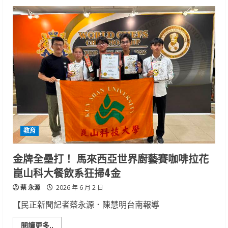
台
南
市
長
親
臨
光
華
高
中
115
級
畢
業
典
禮，
見
證
教育
畢
業
生
熱
金牌全壘打！ 馬來西亞世界廚藝賽咖啡拉花
血
啟
崑山科大餐飲系狂掃4金
航
蔡 永源
2026 年 6 月 2 日
【民正新聞記者蔡永源．陳慧明台南報導
Read
閱讀更多..