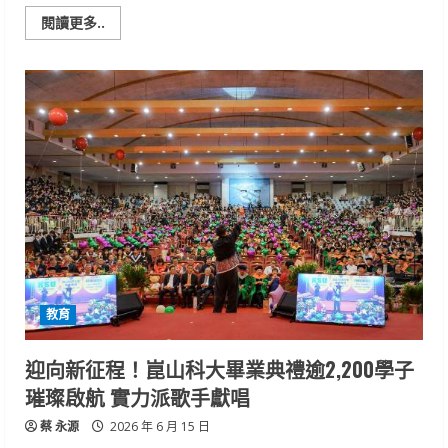
Read
閱讀更多..
more
about
深
化
臺
越
高
教
合
作
崑
山
科
大
攜
手
維
新
大
學
教育
簽
署
MOU
共
迎向新征程！崑山科大畢業典禮逾2,200學子
育
國
璀璨啟航 實力派歌手獻唱
際
人
蔡 永源
才
2026 年 6 月 15 日