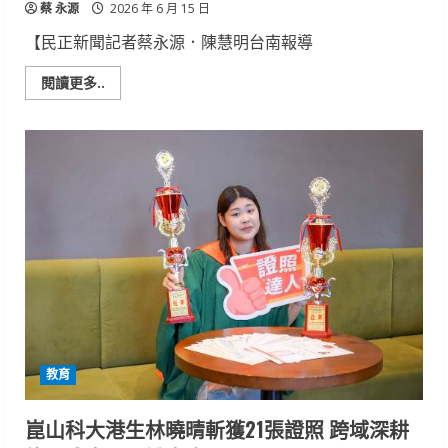
蔡 永源
獻
2026 年 6 月 15 日
唱
【民正新聞記者蔡永源．陳慧明台南報導
Read
閱讀更多..
more
about
中
華
醫
事
科
大
6
月
13
日
舉
行
115
年
度
畢
業
典
教育
禮
1,770
人
歡
崑山科大港生林曉晴斬獲21張證照 跨域深耕
喜
畢