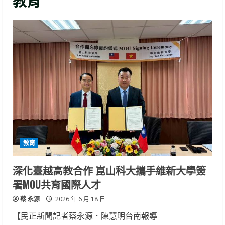
教育
教育
深化臺越高教合作 崑山科大攜手維新大學簽
署MOU共育國際人才
蔡 永源
2026 年 6 月 18 日
【民正新聞記者蔡永源．陳慧明台南報導