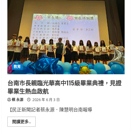
心
「靈
困
駕」
逆
之
奮
上！
發
崑
向
山
學
科
精
大
神
視
可
訊
佩
系
放
視
大
賞
奪
教育
金、
摘
金
點
台南市長親臨光華高中115級畢業典禮，見證
新
秀
畢業生熱血啟航
獎
蔡 永源
2026 年 6 月 3 日
【民正新聞記者蔡永源．陳慧明台南報導
Read
閱讀更多..
more
about