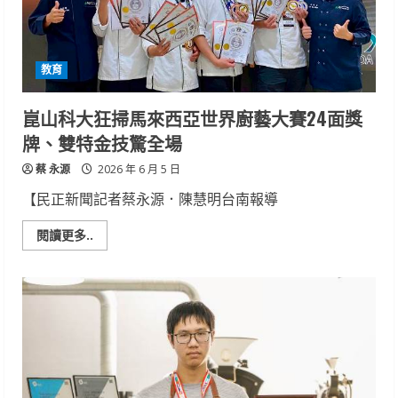
業
生
自
信
啟
教育
程
崑山科大狂掃馬來西亞世界廚藝大賽24面獎
牌、雙特金技驚全場
蔡 永源
2026 年 6 月 5 日
【民正新聞記者蔡永源．陳慧明台南報導
Read
閱讀更多..
more
about
崑
山
科
大
狂
掃
馬
來
西
亞
世