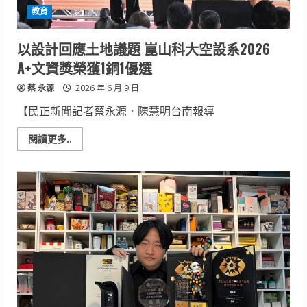
大
教育
賞
金
銀
獎
以設計回應土地議題 崑山科大空設系2026
雙
收
A+文資獎榮獲1銅1優選
蔡 永源
2026 年 6 月 9 日
【民正新聞記者蔡永源．陳慧明台南報導
Read
閱讀更多..
more
about
以
設
計
回
應
土
地
議
題
崑
山
科
大
空
設