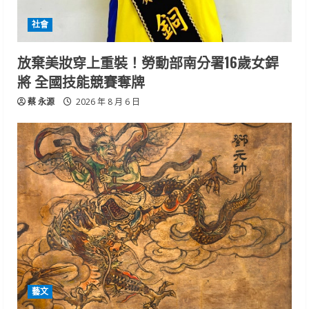
社會
放棄美妝穿上重裝！勞動部南分署16歲女銲
將 全國技能競賽奪牌
蔡 永源
2026 年 8 月 6 日
藝文