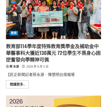
駿
日
飲
百
杯
精
練
極
致
教育
感
官
杯
測
教育部114學年度特殊教育獎學金及補助金中
賽
奪
華醫事科大獲近130萬元 72位學生不畏身心困
冠
邁
逆奮發向學精神可佩
向
咖
蔡 永源
啡
2026 年 6 月 3 日
職
人
【民正新聞記者蔡永源．陳慧明台南報導
Read
閱讀更多..
more
about
教
育
部
114