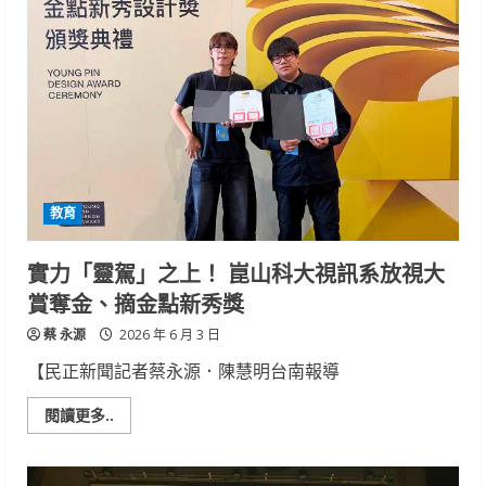
學
年
度
特
殊
教
育
獎
學
金
及
補
助
金
教育
中
華
醫
事
實力「靈駕」之上！ 崑山科大視訊系放視大
科
大
賞奪金、摘金點新秀獎
獲
近
蔡 永源
130
2026 年 6 月 3 日
萬
元
【民正新聞記者蔡永源．陳慧明台南報導
72
位
學
Read
閱讀更多..
生
more
不
about
畏
實
身
力