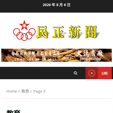
Skip
2026 年 8 月 6 日
to
content
LIVE
Home
教育
Page 3