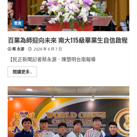
翻
轉
人
生
國
教育
內
外
競
賽
百業為師迎向未來 南大115級畢業生自信啟程
豐
收
蔡 永源
畢
2026 年 6 月 7 日
製
金
【民正新聞記者蔡永源．陳慧明台南報導
獎
加
冕
Read
閱讀更多..
more
about
百
業
為
師
迎
向
未
來
南
大
115
級
畢