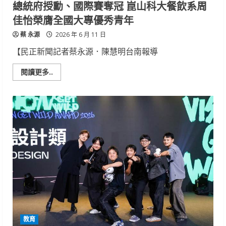
總統府授勳、國際賽奪冠 崑山科大餐飲系周
大
環
佳怡榮膺全國大專優秀青年
工
博
蔡 永源
士
2026 年 6 月 11 日
班
【民正新聞記者蔡永源．陳慧明台南報導
Read
閱讀更多..
more
about
總
統
府
授
勳、
國
際
賽
奪
冠
崑
山
科
大
餐
飲
系
周
教育
佳