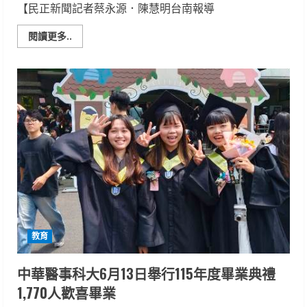
【民正新聞記者蔡永源．陳慧明台南報導
Read
閱讀更多..
more
about
迎
向
新
征
程！
崑
山
科
大
畢
業
典
禮
逾
2,200
學
子
璀
教育
璨
啟
航
實
中華醫事科大6月13日舉行115年度畢業典禮
力
派
1,770人歡喜畢業
歌
手