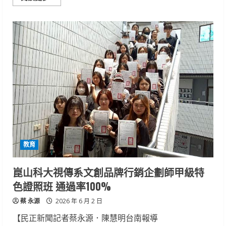
more
about
金
牌
全
壘
打！
馬
來
西
亞
世
界
廚
藝
賽
咖
啡
拉
花
教育
崑
山
科
大
崑山科大視傳系文創品牌行銷企劃師甲級特
餐
飲
色證照班 通過率100%
系
狂
蔡 永源
掃
2026 年 6 月 2 日
4
金
【民正新聞記者蔡永源．陳慧明台南報導