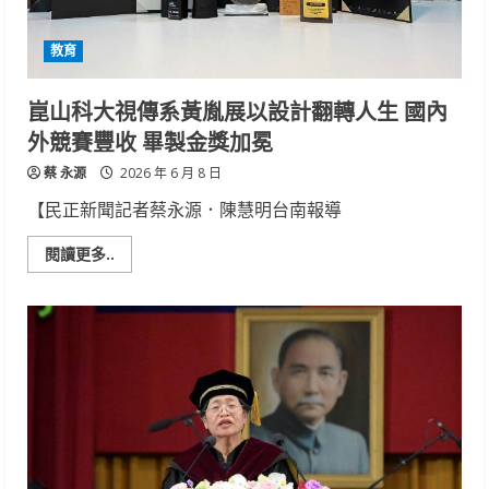
系
2026
A+文
教育
資
獎
榮
獲
崑山科大視傳系黃胤展以設計翻轉人生 國內
1
銅
外競賽豐收 畢製金獎加冕
1
優
蔡 永源
選
2026 年 6 月 8 日
【民正新聞記者蔡永源．陳慧明台南報導
Read
閱讀更多..
more
about
崑
山
科
大
視
傳
系
黃
胤
展
以
設
計