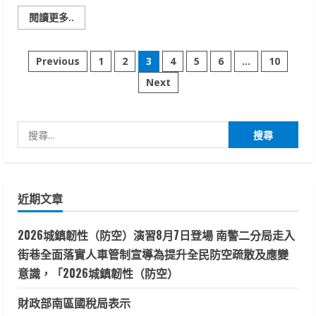
Read
閱讀更多..
more
about
崑
文
山
Previous
1
2
3
4
5
6
...
10
科
大
Next
章
視
傳
系
分
文
創
搜
品
頁
牌
尋
行
銷
關
企
劃
鍵
師
近期文章
甲
字:
級
特
2026城鎮韌性（防空）演習8月7日登場 南警二分局走入
色
證
街巷全面落實人車管制宣導為提升全民防空疏散及應變
照
班
意識，「2026城鎮韌性（防空）
通
過
率
財政部南區國稅局表示
100%