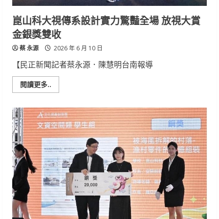
怡
榮
膺
崑山科大視傳系設計實力驚豔全場 放視大賞
全
國
金銀獎雙收
大
專
蔡 永源
優
2026 年 6 月 10 日
秀
青
【民正新聞記者蔡永源．陳慧明台南報導
年
Read
閱讀更多..
more
about
崑
山
科
大
視
傳
系
設
計
實
力
驚
豔
全
場
放
視