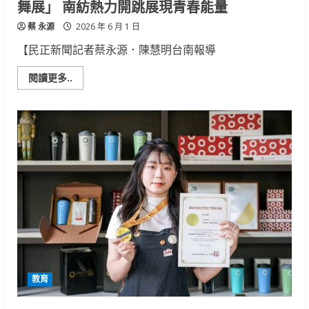
舞展」 南紡熱力開跳展現青春能量
時
尚
蔡 永源
能
2026 年 6 月 1 日
量
【民正新聞記者蔡永源．陳慧明台南報導
Read
閱讀更多..
more
about
崑
山
科
大
攜
手
華
醫
科
大
辦
「COSMIC
ERA
聯
合
舞
展」
南
教育
紡
熱
力
開