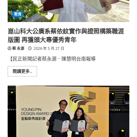
牌
人
生
教育
跨
足
短
跑
崑山科大公廣系蔡依紋實作與證照構築職涯
教
學
版圖 再獲頒大專優秀青年
培
育
蔡 永源
體
2026 年 5 月 27 日
壇
新
【民正新聞記者蔡永源．陳慧明台南報導
秀
Read
閱讀更多..
more
about
崑
山
科
大
公
廣
系
蔡
依
紋
實
作
與