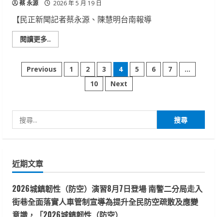
蔡 永源
包
2026 年 5 月 19 日
粽
接
【民正新聞記者蔡永源、陳慧明台南報導
力
寓
意
Read
閱讀更多..
傳
more
粽
about
接
中
福
文
華
Previous
1
2
3
4
5
6
7
...
包
醫
中
事
10
Next
有
章
科
成
大
舉
分
辦
「由
搜
神
頁
經
尋
突
觸
關
到
端
鍵
粒：
近期文章
腦
字:
老
化
2026城鎮韌性（防空）演習8月7日登場 南警二分局走入
的
生
街巷全面落實人車管制宣導為提升全民防空疏散及應變
物
調
意識，「2026城鎮韌性（防空）
節」