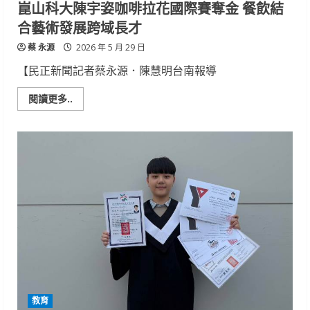
崑山科大陳宇姿咖啡拉花國際賽奪金 餐飲結
跳
展
合藝術發展跨域長才
現
青
蔡 永源
春
2026 年 5 月 29 日
能
量
【民正新聞記者蔡永源．陳慧明台南報導
Read
閱讀更多..
more
about
崑
山
科
大
陳
宇
姿
咖
啡
拉
花
國
際
賽
奪
金
餐
飲
教育
結