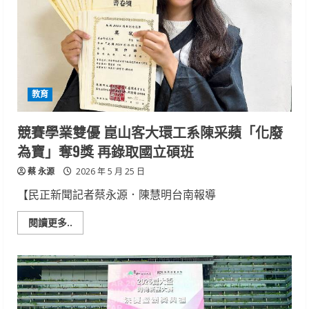
妮
學
業
實
習
雙
軌
齊
發
教育
厚
植
電
機
競賽學業雙優 崑山客大環工系陳采蘋「化廢
實
戰
為寶」奪9獎 再錄取國立碩班
力
獲
蔡 永源
科
2026 年 5 月 25 日
技
業
【民正新聞記者蔡永源．陳慧明台南報導
留
任
Read
閱讀更多..
more
about
競
賽
學
業
雙
優
崑