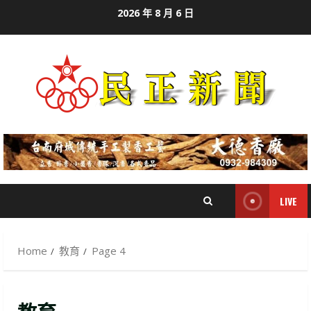
Skip
2026 年 8 月 6 日
to
content
LIVE
Home
教育
Page 4