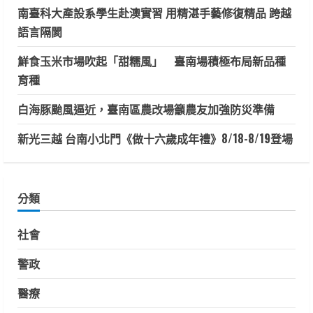
智
南臺科大產設系學生赴澳實習 用精湛手藝修復精品 跨越
症
領
語言隔閡
域
研
究
鮮食玉米市場吹起「甜糯風」 臺南場積極布局新品種
合
作
育種
白海豚颱風逼近，臺南區農改場籲農友加強防災準備
新光三越 台南小北門《做十六歲成年禮》8/18-8/19登場
分類
社會
警政
醫療