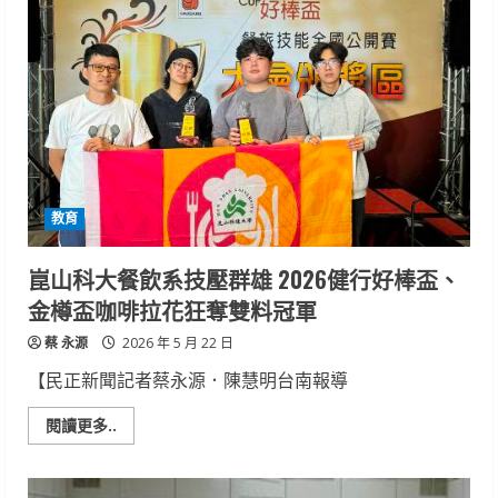
尚
新
星
大
賽」
打
造
實
戰
舞
台
學
子
綻
教育
放
青
春
展
崑山科大餐飲系技壓群雄 2026健行好棒盃、
演
魅
金樽盃咖啡拉花狂奪雙料冠軍
力
蔡 永源
2026 年 5 月 22 日
【民正新聞記者蔡永源．陳慧明台南報導
Read
閱讀更多..
more
about
崑
山