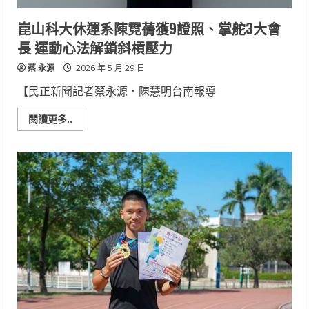
合
藝
術
崑山科大休運系陳霓蒨獲9證照、掌舵3大會
發
展
長 運動心法解鎖斜槓壓力
跨
域
蔡 永源
長
2026 年 5 月 29 日
才
【民正新聞記者蔡永源．陳慧明台南報導
Read
閱讀更多..
more
about
崑
山
科
大
休
運
系
陳
霓
蒨
獲
9
證
照、
掌
舵
3