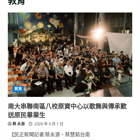
教育
教育
南大串聯南區八校原資中心以歌舞與傳承歡
送原民畢業生
蔡 永源
2026 年 6 月 1 日
【民正新聞記者:蔡永源，蔡慧茹台南