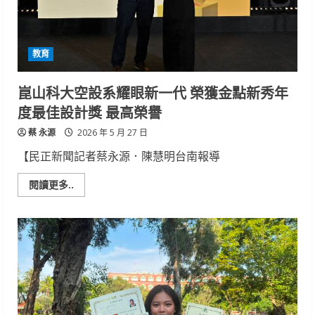
證
照
構
築
職
教育
涯
版
圖
再
崑山科大空設系耀眼新一代 榮獲金點新秀年
獲
頒
度最佳設計獎 最高榮譽
大
專
蔡 永源
優
2026 年 5 月 27 日
秀
青
【民正新聞記者蔡永源．陳慧明台南報導
年
Read
閱讀更多..
more
about
崑
山
科
大
空
設
系
耀
眼
新
一