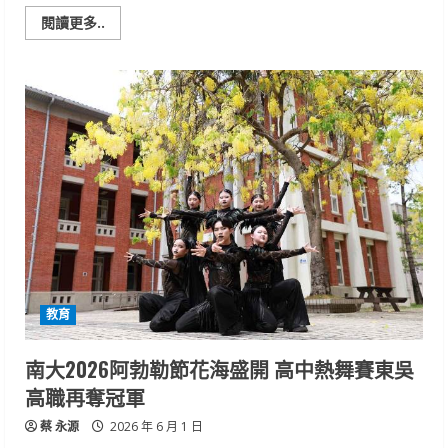
Read
閱讀更多..
more
about
南
大
串
聯
南
區
八
校
原
資
中
心
以
歌
舞
與
傳
承
教育
歡
送
原
民
南大2026阿勃勒節花海盛開 高中熱舞賽東吳
畢
業
高職再奪冠軍
生
蔡 永源
2026 年 6 月 1 日