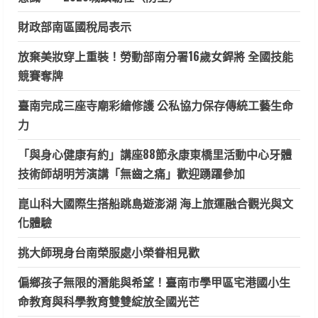
國
際
財政部南區國稅局表示
研
討
會
放棄美妝穿上重裝！勞動部南分署16歲女銲將 全國技能
推
動
競賽奪牌
國
際
交
臺南完成三座寺廟彩繪修護 公私協力保存傳統工藝生命
流
和
力
教
學
研
「與身心健康有約」講座88節永康東橋里活動中心牙體
究
量
技術師胡明芳演講「無齒之痛」歡迎踴躍參加
能
攜
手
崑山科大國際生搭船跳島遊澎湖 海上旅運融合觀光與文
新
加
化體驗
坡
國
立
挑大師現身台南榮服處小榮眷相見歡
大
學
共
偏鄉孩子無限的潛能與希望！臺南市學甲區宅港國小生
同
投
命教育與科學教育雙雙綻放全國光芒
入
失