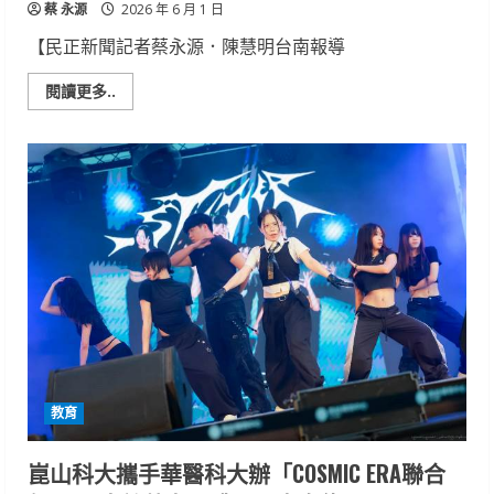
蔡 永源
2026 年 6 月 1 日
【民正新聞記者蔡永源．陳慧明台南報導
Read
閱讀更多..
more
about
網
球
選
手
變
身
凱
渥
模
特
崑
山
科
大
吳
君
怡
勇
教育
闖
伸
展
台
崑山科大攜手華醫科大辦「COSMIC ERA聯合
閃
耀