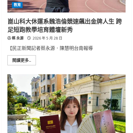
大
教育
會
長
運
動
崑山科大休運系魏浩倫競速飆出金牌人生 跨
心
法
足短跑教學培育體壇新秀
解
鎖
蔡 永源
斜
2026 年 5 月 28 日
槓
壓
【民正新聞記者蔡永源．陳慧明台南報導
力
Read
閱讀更多..
more
about
崑
山
科
大
休
運
系
魏
浩
倫
競
速
飆
出
金