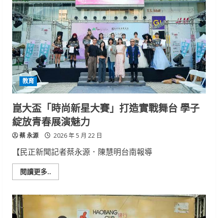
山
客
大
環
工
系
陳
采
蘋
「化
廢
教育
為
寶」
奪
9
崑大盃「時尚新星大賽」打造實戰舞台 學子
獎
再
綻放青春展演魅力
錄
取
蔡 永源
國
2026 年 5 月 22 日
立
碩
【民正新聞記者蔡永源．陳慧明台南報導
班
Read
閱讀更多..
more
about
崑
大
盃
「時