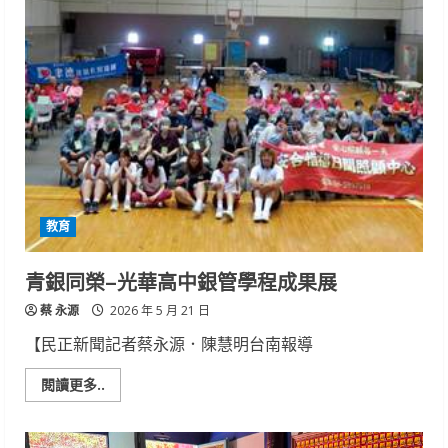
科
大
餐
飲
系
技
壓
群
雄
2026
健
行
好
棒
盃、
金
教育
樽
盃
咖
啡
青銀同榮–光華高中銀管學程成果展
拉
花
蔡 永源
狂
2026 年 5 月 21 日
奪
雙
【民正新聞記者蔡永源．陳慧明台南報導
料
冠
軍
Read
閱讀更多..
more
about
青
銀