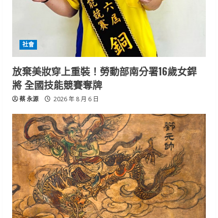
社會
放棄美妝穿上重裝！勞動部南分署16歲女銲
將 全國技能競賽奪牌
蔡 永源
2026 年 8 月 6 日