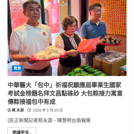
同
榮
–
光
華
高
中
銀
管
學
程
成
果
展
教育
中華醫大「包中」祈福祝願應屆畢業生國家
考試金榜題名拜文昌點硃砂 大包粽接力寓意
傳粽接福包中有成
蔡 永源
2026 年 5 月 20 日
[民正新聞記者蔡永源、陳慧明台南報導
Read
閱讀更多..