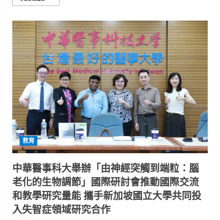
more
about
中
華
醫
大
「包
中」
祈
福
祝
願
應
屆
畢
業
生
國
家
考
教育
試
金
榜
題
中華醫事科大舉辦「由神經突觸到端粒：腦
名
拜
老化的生物調節」國際研討會推動國際交流
文
昌
和教學研究量能 攜手新加坡國立大學共同投
點
硃
入失智症領域研究合作
砂
大