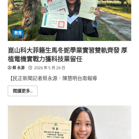
代
榮
獲
金
點
新
秀
教育
年
度
最
佳
崑山科大菲籍生馬冬妮學業實習雙軌齊發 厚
設
計
植電機實戰力獲科技業留任
獎
最
蔡 永源
高
2026 年 5 月 26 日
榮
譽
【民正新聞記者蔡永源．陳慧明台南報導
Read
閱讀更多..
more
about
崑
山
科
大
菲
籍
生
馬
冬