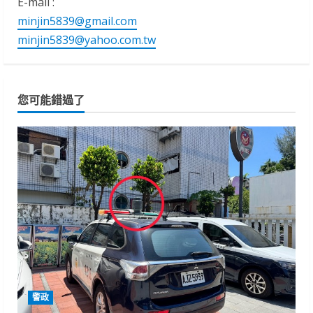
E-mail :
minjin5839@gmail.com
minjin5839@yahoo.com.tw
您可能錯過了
警政