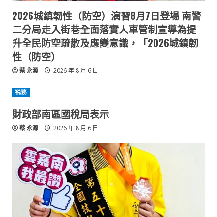
2026城鎮韌性（防空）演習8月7日登場 南警
二分局走入街巷全面落實人車管制宣導為提
升全民防空疏散及應變意識，「2026城鎮韌
性（防空）
蔡 永源
2026 年 8 月 6 日
祱務
財政部南區國稅局表示
蔡 永源
2026 年 8 月 6 日