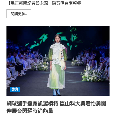
【民正新聞記者蔡永源．陳慧明台南報導
Read
閱讀更多..
more
about
南
大
2026
阿
勃
勒
節
花
海
盛
開
高
中
熱
舞
賽
東
吳
教育
高
職
再
奪
網球選手變身凱渥模特 崑山科大吳君怡勇闖
冠
軍
伸展台閃耀時尚能量