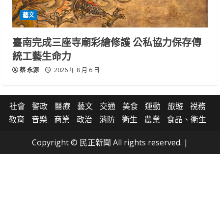
藝文
臺南完成三座寺廟彩繪修護 公私協力保存傳
統工藝生命力
蔡 永源
2026 年 8 月 6 日
社會
警政
醫療
藝文
交通
美食
運動
旅遊
祱務
教育
音樂
商業
政治
消防
衛生
農業
食品、衛生
Copyright © 民正新聞 All rights reserved.
|