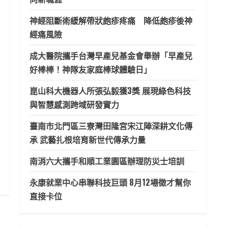
神經阻斷術緩解帶狀皰疹疼痛 降低皰疹後神
經痛風險
成大醫院攜手台灣早產兒基金會舉辦「早產兒
好棒棒！神隊友家庭棒球體驗日」
崑山科大機器人所張弘毅獲3獎 展現綠色科技
與智慧感測跨域研發實力
臺南市北門區三寮灣田隆宮宋江陣深耕文化傳
承 武藝扎根培育新世代傳承力量
南消六大攜手和順工業園區辦理防災士培訓
永康就業中心串聯科技巨頭 8月12場徵才幫你
直接卡位