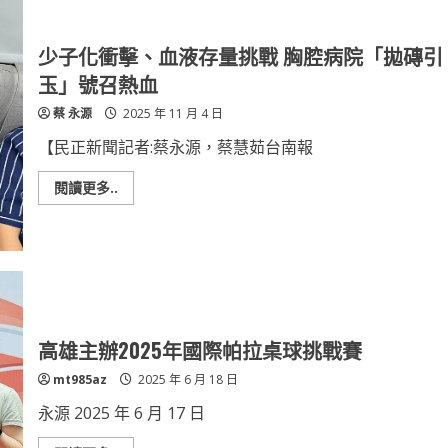
少子化衝擊、血液存量挑戰 胸腔病院「拋磚引
玉」號召熱血
蔡 永源
2025 年 11 月 4 日
【民正新聞記者:蔡永源，蔡慧茹台南報
Read
閱讀更多..
more
about
少
子
化
衝
擊、
血
液
存
量
高雄主辦2025年國際帕拉桌球挑戰賽
挑
戰
mt985az
2025 年 6 月 18 日
胸
腔
病
永源 2025 年 6 月 17 日
院
「拋