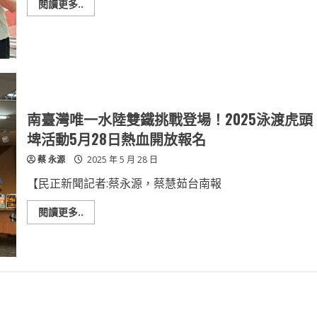
磚
Read
閱讀更多..
引
more
玉」
about
號
高
召
雄
熱
主
血
辦
2025
年
國
際
帕
南臺灣唯一水陸雙鐵挑戰登場！2025泳渡虎頭
拉
桌
埤活動5月28日熱血開放報名
球
挑
蔡 永源
2025 年 5 月 28 日
戰
賽
【民正新聞記者:蔡永源，蔡慧茹台南報
Read
閱讀更多..
more
about
南
臺
灣
唯
一
水
陸
雙