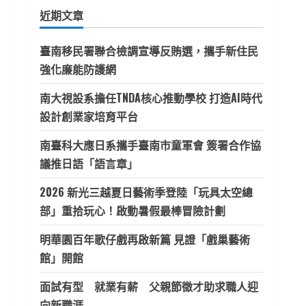
鍵
近期文章
字:
臺南移民署聯合檢調宣導反賄選，攜手新住民
強化廉能防護網
南大視設系擔任TNDA核心推動學校 打造AI時代
設計創業家培育平台
南臺科大應日系攜手臺南市童軍會 簽署合作協
議推日語「語言章」
2026 新光三越夏日藝術季登陸「玩具太空總
部」重拾玩心！啟動暑假最棒冒險計劃
明華園百年歌仔戲再啟新篇 見證「戲巢藝術
館」開館
面試有型 就業有薪 父親節徵才助求職人迎
向新職涯