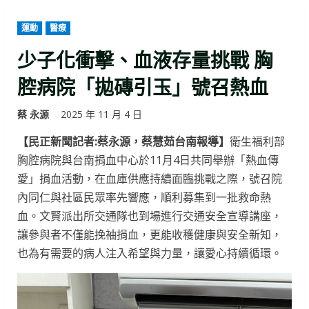
運動
醫療
少子化衝擊、血液存量挑戰 胸
腔病院「拋磚引玉」號召熱血
蔡 永源
2025 年 11 月 4 日
【民正新聞記者:蔡永源，蔡慧茹台南報導】
衛生福利部
胸腔病院與台南捐血中心於11月4日共同舉辦「熱血傳
愛」捐血活動，在血庫供應持續面臨挑戰之際，號召院
內同仁與社區民眾率先響應，順利募集到一批救命熱
血。文賢派出所交通隊也到場進行交通安全宣導講座，
讓參與者不僅能挽袖捐血，更能收穫健康與安全新知，
也為有需要的病人注入希望與力量，讓愛心持續循環。