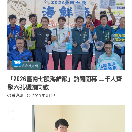
旅遊
「2026臺南七股海鮮節」熱鬧開幕 二千人齊
聚六孔碼頭同歡
蔡 永源
2026 年 8 月 8 日