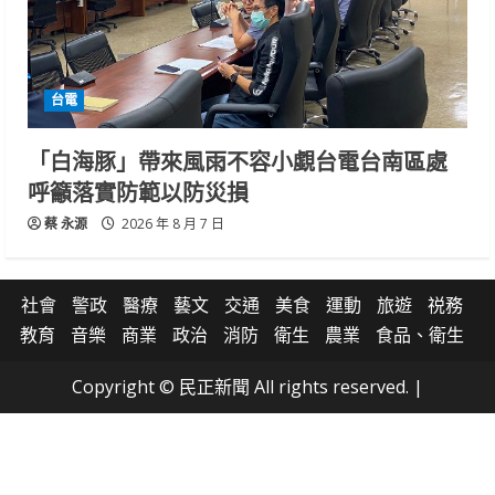
台電
「白海豚」帶來風雨不容小覷台電台南區處
呼籲落實防範以防災損
蔡 永源
2026 年 8 月 7 日
社會
警政
醫療
藝文
交通
美食
運動
旅遊
祱務
教育
音樂
商業
政治
消防
衛生
農業
食品、衛生
Copyright © 民正新聞 All rights reserved.
|