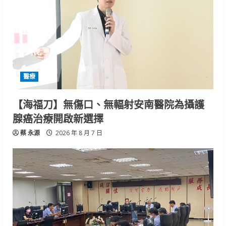
醫療
【海福刀】無傷口、無輻射安南醫院為攝護
腺癌治療開啟新選擇
蔡 永源
2026 年 8 月 7 日