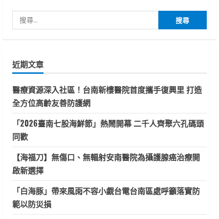
搜
尋
關
鍵
近期文章
字:
醫療資源深入社區！台南新樓醫院首度攜手復興里 打造
全方位高齡友善防護網
「2026臺南七股海鮮節」熱鬧開幕 二千人齊聚六孔碼頭
同歡
【海福刀】無傷口、無輻射安南醫院為攝護腺癌治療開
啟新選擇
「白海豚」帶來風雨不容小覷台電台南區處呼籲落實防
範以防災損