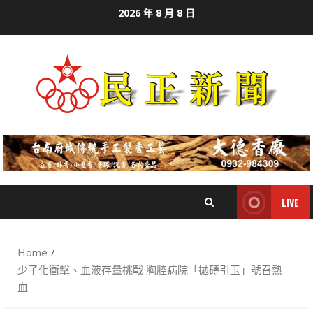
Skip
2026 年 8 月 8 日
to
content
LIVE
Home
少子化衝擊、血液存量挑戰 胸腔病院「拋磚引玉」號召熱
血