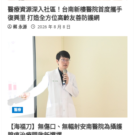
醫療資源深入社區！台南新樓醫院首度攜手
g
復興里 打造全方位高齡友善防護網
蔡 永源
2026 年 8 月 8 日
醫療
【海福刀】無傷口、無輻射安南醫院為攝護
腺癌治療開啟新選擇