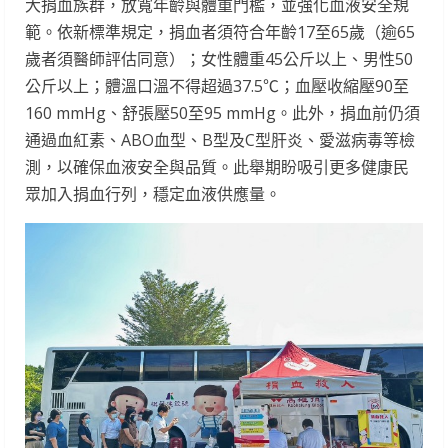
大捐血族群，放寬年齡與體重門檻，並強化血液安全規
範。依新標準規定，捐血者須符合年齡17至65歲（逾65
歲者須醫師評估同意）；女性體重45公斤以上、男性50
公斤以上；體溫口溫不得超過37.5℃；血壓收縮壓90至
160 mmHg、舒張壓50至95 mmHg。此外，捐血前仍須
通過血紅素、ABO血型、B型及C型肝炎、愛滋病毒等檢
測，以確保血液安全與品質。此舉期盼吸引更多健康民
眾加入捐血行列，穩定血液供應量。