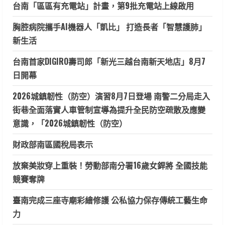
台南「區區有充電站」計畫，第9批充電站上線啟用
胸腔病院攜手AI機器人「凱比」 打造長者「智慧護肺」
新生活
台南首家DIGIRO壽司郎「新光三越台南新天地店」8月7
日開幕
2026城鎮韌性（防空）演習8月7日登場 南警二分局走入
街巷全面落實人車管制宣導為提升全民防空疏散及應變
意識，「2026城鎮韌性（防空）
財政部南區國稅局表示
放棄美妝穿上重裝！勞動部南分署16歲女銲將 全國技能
競賽奪牌
臺南完成三座寺廟彩繪修護 公私協力保存傳統工藝生命
力