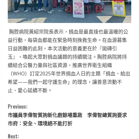
胸腔病院黃紹宗院長表示，捐血是最直接也最溫暖的公
益行動，每袋血都能在緊急時刻挽救生命。在血源募集
日益困難的此刻，本次活動的意義更在於『拋磚引
玉』，喚起大眾對捐血議題的持續關注。胸腔病院將持
續結合公醫力量與社區資源，推廣世界衛生組織
（WHO）訂定2025年世界捐血人日的主題「捐血、給出
希望——我們一起守護生命」的理念，讓善意流動不
止、愛心延續不斷。
C
Previous:
市議員李偉智質詢新化廚餘場重啟 李偉智總質詢要求
o
市府：安全、環境絕不能打折
n
Next: