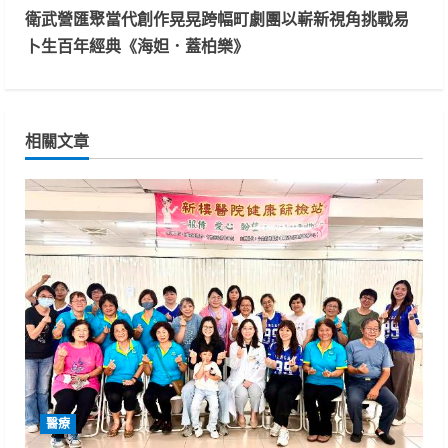
t
衛武營匯聚當代創作晃晃跨幅町劇團以嶄新視角挑戰易
卜生百年經典《海妲．蓋柏樂》
i
n
相關文章
u
e
R
e
a
d
i
醫療
n