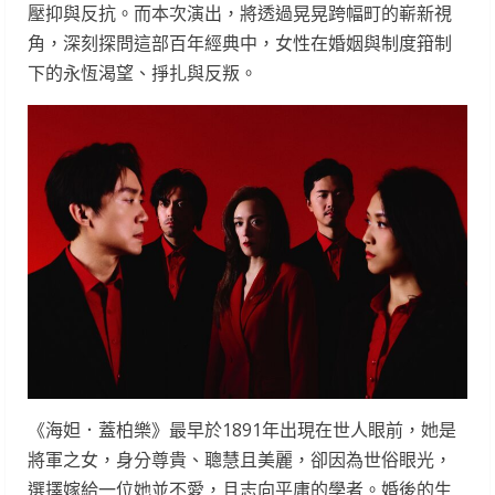
壓抑與反抗。而本次演出，將透過晃晃跨幅町的嶄新視
角，深刻探問這部百年經典中，女性在婚姻與制度箝制
下的永恆渴望、掙扎與反叛。
《海妲．蓋柏樂》最早於1891年出現在世人眼前，她是
將軍之女，身分尊貴、聰慧且美麗，卻因為世俗眼光，
選擇嫁給一位她並不愛，且志向平庸的學者。婚後的生