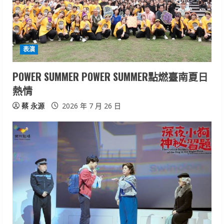
d
i
表演
n
POWER SUMMER POWER SUMMER點燃臺南夏日
g
熱情
蔡 永源
2026 年 7 月 26 日