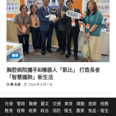
醫療
胸腔病院攜手AI機器人「凱比」 打造長者
「智慧護肺」新生活
蔡 永源
2026 年 8 月 7 日
社會
警政
醫療
藝文
交通
美食
運動
旅遊
祱務
教育
音樂
商業
政治
消防
衛生
農業
食品、衛生