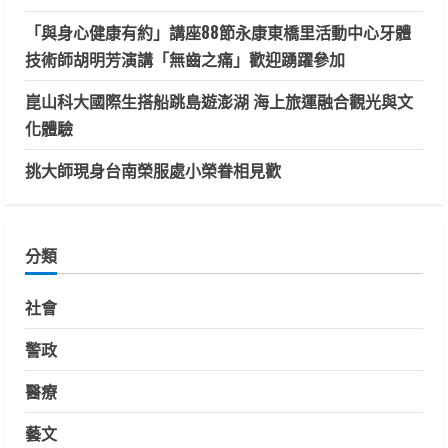
「與身心健康有約」講座88節永康東橋里活動中心牙體
技術師胡明芳演講「無齒之痛」歡迎踴躍參加
崑山科大國際生搭船跳島遊澎湖 海上旅運融合觀光與文
化體驗
挑大師現身台南榮服處小榮眷相見歡
分類
社會
警政
醫療
藝文