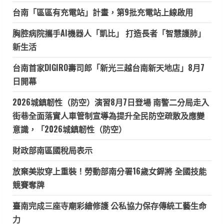
台南「區區有充電站」計畫，第9批充電站上線啟用
胸腔病院攜手AI機器人「凱比」 打造長者「智慧護肺」
新生活
台南首家DIGIRO壽司郎「新光三越台南新天地店」8月7
日開幕
2026城鎮韌性（防空）演習8月7日登場 南警二分局走入
街巷全面落實人車管制宣導為提升全民防空疏散及應變
意識，「2026城鎮韌性（防空）
財政部南區國稅局表示
放棄美妝穿上重裝！勞動部南分署16歲女銲將 全國技能
競賽奪牌
臺南完成三座寺廟彩繪修護 公私協力保存傳統工藝生命
力