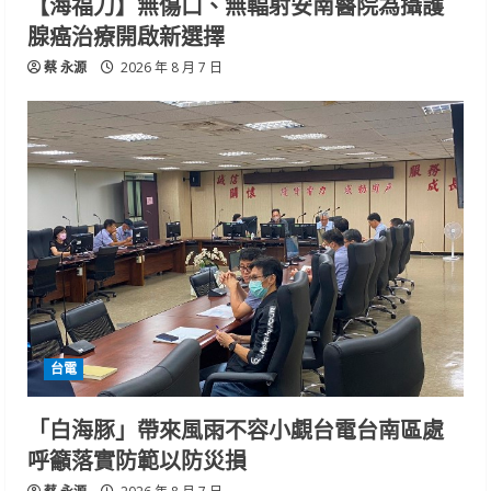
【海福刀】無傷口、無輻射安南醫院為攝護
腺癌治療開啟新選擇
蔡 永源
2026 年 8 月 7 日
台電
「白海豚」帶來風雨不容小覷台電台南區處
呼籲落實防範以防災損