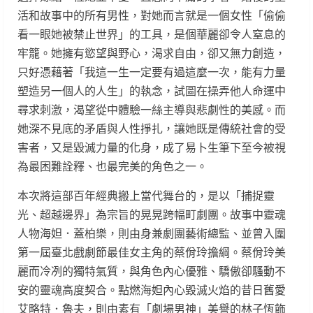
活和故事中的所有男性，對她而言就是一個女性「偷偷
看一眼她被禁止世界」的工具，是個華麗卻令人窒息的
牢籠。她擁有慾望與野心，渴求自由，卻又無力創造，
只好憑藉著「我這一生一定要有過這麼一次，能有力量
塑造另一個人的人生」的執念，試圖在操弄他人命運中
尋求刺激，渴望從中體驗一絲主導與悲劇性的美感。而
她深不見底的矛盾與人性掙扎，讓她既是傳統社會的受
害者，又是毀滅力量的化身，成了易卜生筆下至今被視
為最困難詮釋、也最完美的角色之一。
本次將這部百年經典搬上當代舞台的，是以「捕捉靈
光、超越邊界」為宗旨的晃晃跨幅町劇團。故事中靈魂
人物海妲．蓋柏樂，則由身兼劇團藝術總監、並曾入圍
第一屆臺北戲劇節最佳女主角的蔡佾玲擔綱。蔡佾玲美
麗而冷冽的獨特氣質，與角色內心優雅、驕傲卻騷動不
安的靈魂高度契合。點燃海妲內心毀滅火焰的昔日舊愛
艾略特．魯夫，則由素有「劇場男神」美譽的林子恆飾