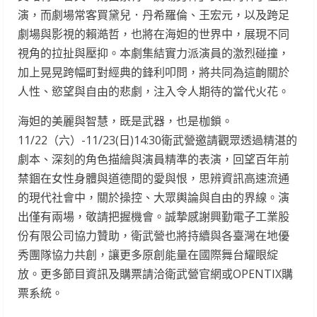
演，而劇場常客買黛兒．丹希羅倫、王宏元，以及跨足
劇場與影視的賴澔哲，也將在海妲的世界中，展現不同
視角的拉扯與壓抑。本劇集結實力派演員的激烈碰撞，
加上晃晃跨幅町對經典的鋒利叩問，將共同為這齣關於
人性、慾望與自由的悲劇，注入令人期待的當代火花。
海妲的美麗與智慧，既是武器，也是枷鎖。
11/22（六）-11/23(日)14:30衛武營邀請觀眾透過精湛的
劇本、深刻的角色描繪與演員精準的表演，回望百年前
禁錮在女性身體與道德間的愛與恨，思辨資訊高速流通
的現代社會中，關於操控、大眾輿論與自由的界線。演
出僅有兩場，敬請把握機會。誠摯感謝興勤電子工業股
份有限公司協力贊助，衛武營也將持續與各臺灣在地優
秀團隊協力共創，讓更多原創能量在國際舞台耀眼綻
放。更多節目資訊及購票請洽衛武營官網或OPENTIX購
票系統。