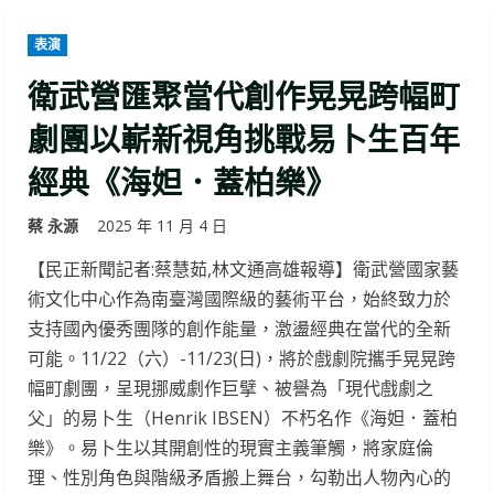
表演
衛武營匯聚當代創作晃晃跨幅町
劇團以嶄新視角挑戰易卜生百年
經典《海妲．蓋柏樂》
蔡 永源
2025 年 11 月 4 日
【民正新聞記者:蔡慧茹,林文通高雄報導】衛武營國家藝
術文化中心作為南臺灣國際級的藝術平台，始終致力於
支持國內優秀團隊的創作能量，激盪經典在當代的全新
可能。11/22（六）-11/23(日)，將於戲劇院攜手晃晃跨
幅町劇團，呈現挪威劇作巨擘、被譽為「現代戲劇之
父」的易卜生（Henrik IBSEN）不朽名作《海妲．蓋柏
樂》。易卜生以其開創性的現實主義筆觸，將家庭倫
理、性別角色與階級矛盾搬上舞台，勾勒出人物內心的