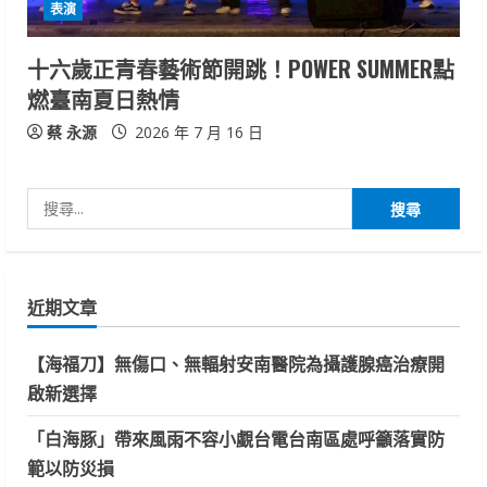
表演
十六歲正青春藝術節開跳！POWER SUMMER點
燃臺南夏日熱情
蔡 永源
2026 年 7 月 16 日
搜
尋
關
鍵
近期文章
字:
【海福刀】無傷口、無輻射安南醫院為攝護腺癌治療開
啟新選擇
「白海豚」帶來風雨不容小覷台電台南區處呼籲落實防
範以防災損