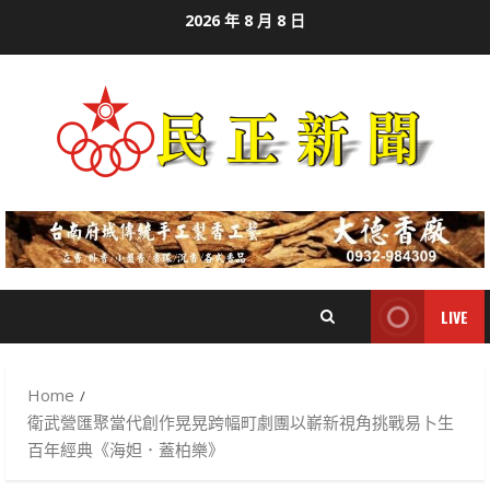
Skip
2026 年 8 月 8 日
to
content
LIVE
Home
衛武營匯聚當代創作晃晃跨幅町劇團以嶄新視角挑戰易卜生
百年經典《海妲．蓋柏樂》