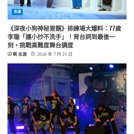
表演
《深夜小狗神秘習題》排練場大爆料：77歲
李璇「護小抄不洗手」！背台詞到最後一
刻，挑戰高難度舞台調度
蔡 永源
2026 年 7 月 21 日