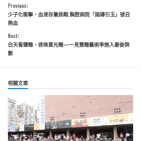
C
Previous:
少子化衝擊、血液存量挑戰 胸腔病院「拋磚引玉」號召
o
熱血
n
Next:
t
白天看鹽雕、夜晚賞光雕—一見雙雕藝術季進入最後倒
數
i
n
相關文章
u
e
R
e
a