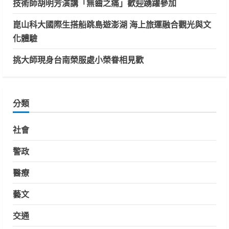
技術師胡明芳演講「無齒之痛」歡迎踴躍參加
崑山科大國際生搭船跳島遊澎湖 海上旅運融合觀光與文
化體驗
挑大師現身台南榮服處小榮眷相見歡
分類
社會
警政
醫療
藝文
交通