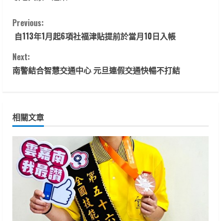
C
Previous:
自113年1月起6項社福津貼提前於當月10日入帳
o
Next:
n
南警結合智慧交通中心 元旦連假交通快暢不打結
t
i
相關文章
n
u
e
R
e