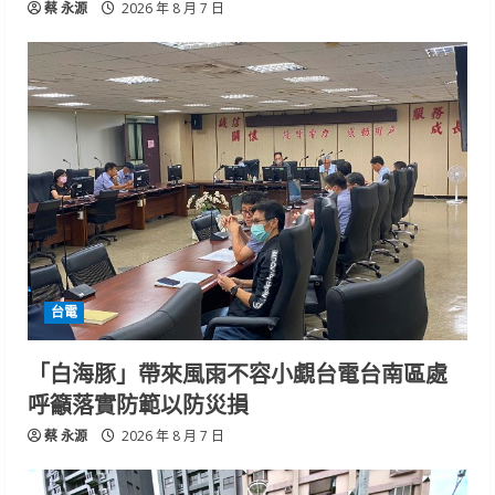
蔡 永源
2026 年 8 月 7 日
台電
「白海豚」帶來風雨不容小覷台電台南區處
呼籲落實防範以防災損
蔡 永源
2026 年 8 月 7 日