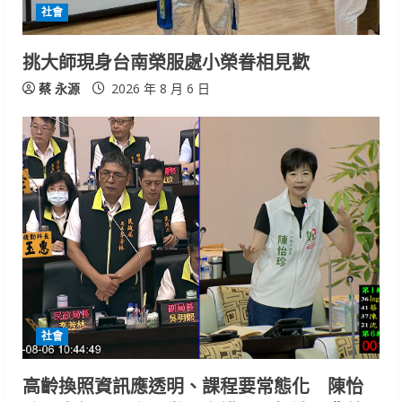
社會
挑大師現身台南榮服處小榮眷相見歡
蔡 永源
2026 年 8 月 6 日
社會
高齡換照資訊應透明、課程要常態化 陳怡