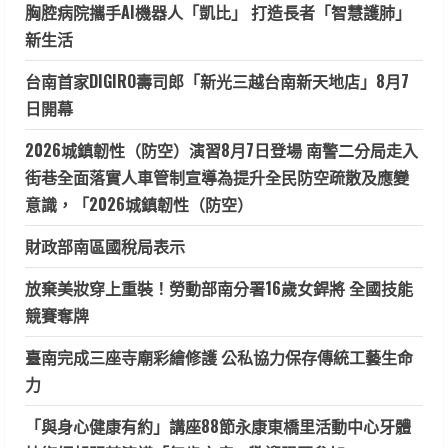
胸腔病院攜手AI機器人「凱比」 打造長者「智慧護肺」
新生活
台南首家DIGIRO壽司郎「新光三越台南新天地店」8月7
日開幕
2026城鎮韌性（防空）演習8月7日登場 南警二分局走入
街巷全面落實人車管制宣導為提升全民防空疏散及應變
意識，「2026城鎮韌性（防空）
財政部南區國稅局表示
放棄美妝穿上重裝！勞動部南分署16歲女銲將 全國技能
競賽奪牌
臺南完成三座寺廟彩繪修護 公私協力保存傳統工藝生命
力
「與身心健康有約」講座88節永康東橋里活動中心牙體