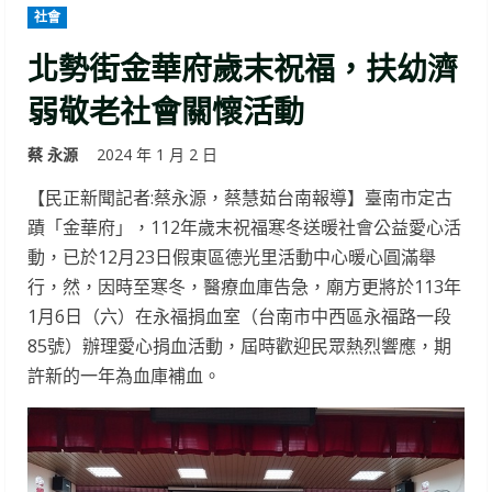
社會
北勢街金華府歲末祝福，扶幼濟
弱敬老社會關懷活動
蔡 永源
2024 年 1 月 2 日
【民正新聞記者:蔡永源，蔡慧茹台南報導】臺南市定古
蹟「金華府」，112年歲末祝福寒冬送暖社會公益愛心活
動，已於12月23日假東區德光里活動中心暖心圓滿舉
行，然，因時至寒冬，醫療血庫告急，廟方更將於113年
1月6日（六）在永福捐血室（台南市中西區永福路一段
85號）辦理愛心捐血活動，屆時歡迎民眾熱烈響應，期
許新的一年為血庫補血。