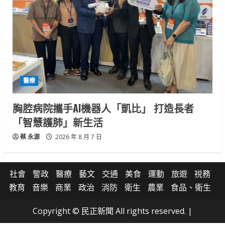
醫療
胸腔病院攜手AI機器人「凱比」 打造長者
「智慧護肺」新生活
蔡 永源
2026 年 8 月 7 日
社會
警政
醫療
藝文
交通
美食
運動
旅遊
祱務
教育
音樂
商業
政治
消防
衛生
農業
食品、衛生
Copyright © 民正新聞 All rights reserved.
|