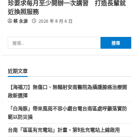
珍要求每月至少開辦一次講習 打造長輩就
近換照服務
蔡 永源
2026 年 8 月 6 日
搜
尋
關
鍵
近期文章
字:
【海福刀】無傷口、無輻射安南醫院為攝護腺癌治療開
啟新選擇
「白海豚」帶來風雨不容小覷台電台南區處呼籲落實防
範以防災損
台南「區區有充電站」計畫，第9批充電站上線啟用