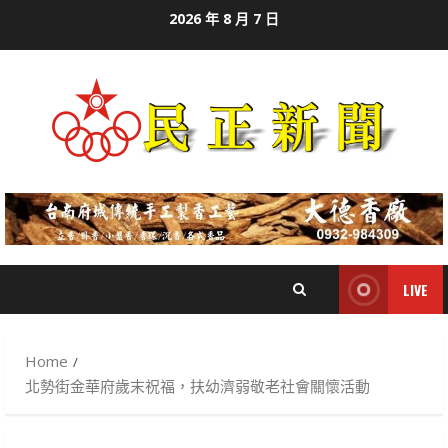
Skip
2026 年 8 月 7 日
to
content
LIVE
Home
北勢街金華府歲末祝福，扶幼濟弱敬老社會關懷活動