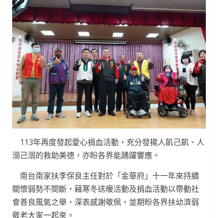
113年再度發起愛心捐血活動，充分發揚人飢己飢、人
溺己溺的救助美德，亦盼各界能踴躍響應。
南台南家扶李保良主任對於「金華府」十一年來持續
關懷弱勢不間斷，藉寒冬送暖活動及捐血活動以帶動社
會善良風氣之舉，深表感謝敬佩，並期盼各界扶幼濟弱
敬老大家一起來。