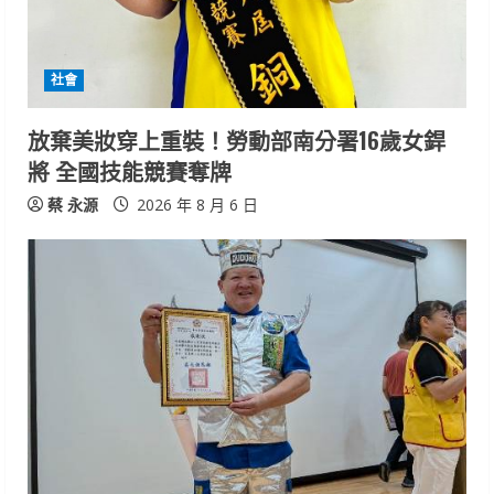
a
d
社會
i
放棄美妝穿上重裝！勞動部南分署16歲女銲
n
將 全國技能競賽奪牌
g
蔡 永源
2026 年 8 月 6 日