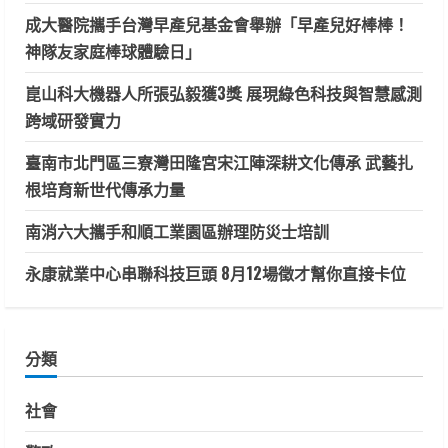
成大醫院攜手台灣早產兒基金會舉辦「早產兒好棒棒！
神隊友家庭棒球體驗日」
崑山科大機器人所張弘毅獲3獎 展現綠色科技與智慧感測
跨域研發實力
臺南市北門區三寮灣田隆宮宋江陣深耕文化傳承 武藝扎
根培育新世代傳承力量
南消六大攜手和順工業園區辦理防災士培訓
永康就業中心串聯科技巨頭 8月12場徵才幫你直接卡位
分類
社會