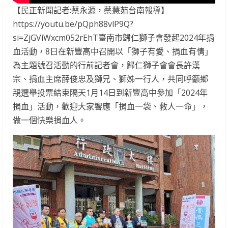
【民正新聞記者:蔡永源，蔡慧茹台南報導】
https://youtu.be/pQph88vlP9Q?
si=ZjGViWxcm052rEhT臺南市歸仁獅子會發起2024年捐
血活動，8日在新豐高中召開以「獅子有愛、捐血有情」
為主題號召活動的行前記者會，歸仁獅子會會長許漢
宗、捐血主席薛俊忠及獅兄、獅姊一行人，共同呼籲鄉
親選舉投票結束隔天1月14日到新豐高中參加「2024年
捐血」活動，歡迎大家響應「捐血一袋、救人一命」，
做一個快樂捐血人。