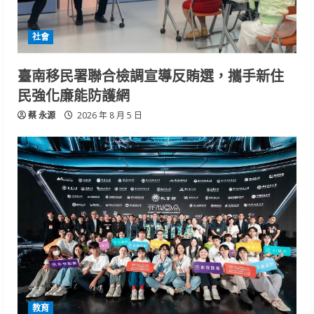
社會
臺南移民署聯合檢調宣導反賄選，攜手新住
民強化廉能防護網
蔡 永源
2026 年 8 月 5 日
教育