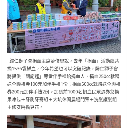
歸仁獅子會捐血主席薛俊忠說，去年「捐血」活動總共
捐1536袋鮮血，今年希望也可以突破紀錄，歸仁獅子會
將提供「關廟麵」等當伴手禮給捐血人，捐血250cc就贈
送全聯禮券100元加伴手禮1份；捐血500cc就贈送全聯禮
券200元加伴手禮2份。加碼前1000名捐血民眾憑券兌換
果凍包＋牙刷牙膏組＋大坑休閒農場門票＋洗髮護髮組
＋修安扁擔豆花。