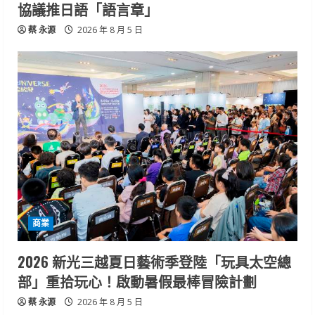
協議推日語「語言章」
蔡 永源
2026 年 8 月 5 日
商業
2026 新光三越夏日藝術季登陸「玩具太空總
部」重拾玩心！啟動暑假最棒冒險計劃
蔡 永源
2026 年 8 月 5 日