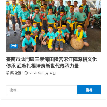
社會
臺南市北門區三寮灣田隆宮宋江陣深耕文化
傳承 武藝扎根培育新世代傳承力量
蔡 永源
2026 年 8 月 4 日
搜
尋
關