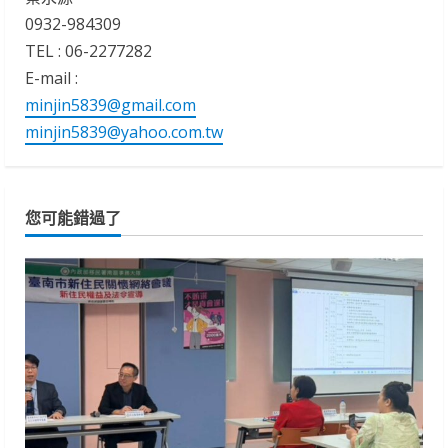
0932-984309
TEL : 06-2277282
E-mail :
minjin5839@gmail.com
minjin5839@yahoo.com.tw
您可能錯過了