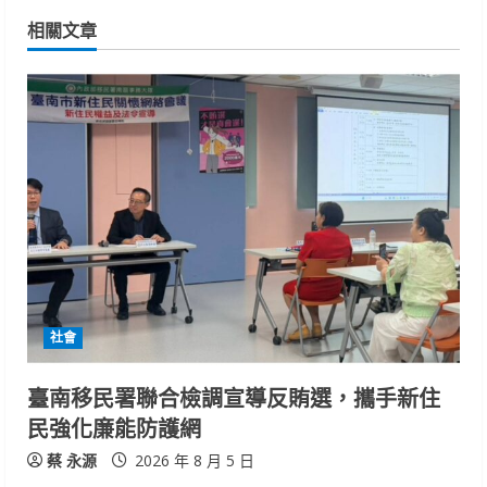
n
相關文章
u
e
R
e
a
d
i
社會
n
臺南移民署聯合檢調宣導反賄選，攜手新住
民強化廉能防護網
g
蔡 永源
2026 年 8 月 5 日