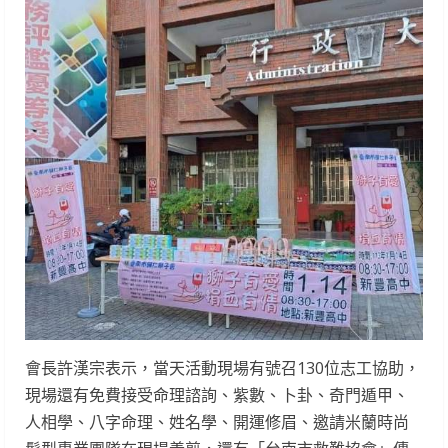
會長許漢宗表示，當天活動現場有號召130位志工協助，
現場還有免費接受命理諮詢、紫數、卜卦、奇門遁甲、
人相學、八字命理、姓名學、開運修眉、邀請米蘭時尚