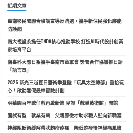
鍵
近期文章
字:
臺南移民署聯合檢調宣導反賄選，攜手新住民強化廉能
防護網
南大視設系擔任TNDA核心推動學校 打造AI時代設計創業
家培育平台
南臺科大應日系攜手臺南市童軍會 簽署合作協議推日語
「語言章」
2026 新光三越夏日藝術季登陸「玩具太空總部」重拾玩
心！啟動暑假最棒冒險計劃
明華園百年歌仔戲再啟新篇 見證「戲巢藝術館」開館
面試有型 就業有薪 父親節徵才助求職人迎向新職涯
神經阻斷術緩解帶狀皰疹疼痛 降低皰疹後神經痛風險