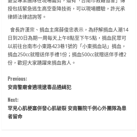
髮型專業團隊在現場義剪，還有「台南市救難協會」傳
授包括緊急逃生高空垂降技術，可以現場體驗，許光承
律師法律諮詢等。
會長許漢宗、捐血主席薛俊忠表示，為紓解捐血人潮14
日到20日為期一周每天上午8點至下午5點，捐血民眾可
以前往台南市小東路423巷1號的「小東捐血站」捐血，
捐血250cc就贈送伴手禮1份；捐血500cc就贈送伴手禮2
份，歡迎大家踴躍來捐血救人。
C
Previous:
安南警廟會遶境逮毒品通緝犯
o
Next:
n
罕見心肌梗塞併發心肌破裂 安南醫院千例心外團隊為患
t
者留命
i