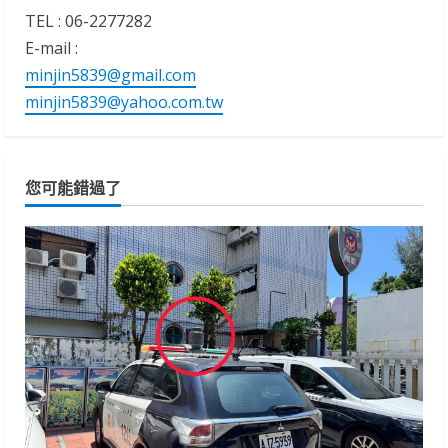
TEL : 06-2277282
E-mail :
minjin5839@gmail.com
minjin5839@yahoo.com.tw
您可能錯過了