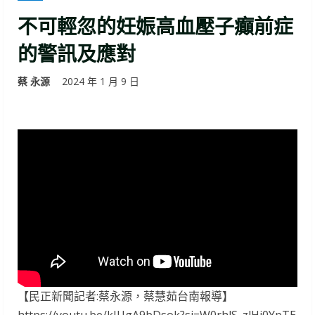
不可輕忽的妊娠高血壓子癲前症
的警訊及應對
蔡 永源
2024 年 1 月 9 日
【民正新聞記者:蔡永源，蔡慧茹台南報導】