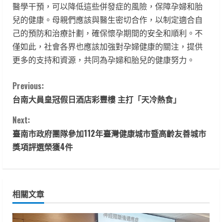
醫學干預，可以降低這些併發症的風險，保障孕婦和胎
兒的健康。母親們應該與醫生密切合作，以制定適合自
己的預防和治療計劃，確保懷孕期間的安全和順利。不
僅如此，社會各界也應該加強對孕婦健康的關注，提供
更多的支持和資源，共同為孕婦和胎兒的健康努力。
C
Previous:
台南大員皇冠假日酒店彩豐樓 主打「天冷熱食」
o
Next:
n
臺南市政府團隊參加112年臺灣健康城市暨高齡友善城市
t
獎項評選榮獲4件
i
n
相關文章
u