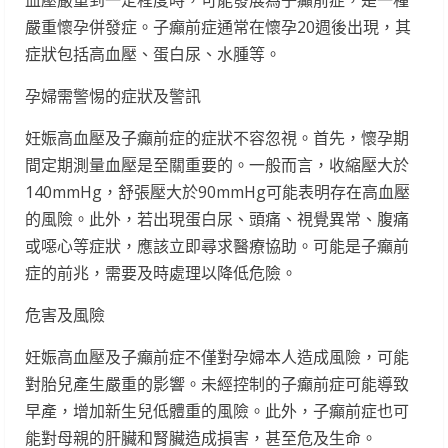
血壓嚴重到一定程度時，可能發展為子癲前症，是一種
嚴重懷孕併發症。子癲前症通常在懷孕20週後出現，其
症狀包括高血壓、蛋白尿、水腫等。
孕婦需警惕的症狀及警訊
妊娠高血壓及子癲前症的症狀不容忽視。首先，懷孕期
間定期測量血壓是至關重要的。一般而言，收縮壓大於
140mmHg，舒張壓大於90mmHg可能表明存在高血壓
的風險。此外，若出現蛋白尿、頭痛、視覺異常、腹痛
或噁心等症狀，應該立即尋求醫療協助。可能是子癲前
症的前兆，需要及時處理以降低危險。
危害及風險
妊娠高血壓及子癲前症不僅對孕婦本人造成風險，可能
對胎兒產生嚴重的影響。未經控制的子癲前症可能導致
早產，增加新生兒低體重的風險。此外，子癲前症也可
能對母親的肝臟和腎臟造成損害，甚至危及生命。