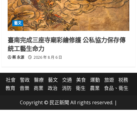
藝文
臺南完成三座寺廟彩繪修護 公私協力保存傳
統工藝生命力
蔡 永源
2026 年 8 月 6 日
社會
警政
醫療
藝文
交通
美食
運動
旅遊
祱務
教育
音樂
商業
政治
消防
衛生
農業
食品、衛生
Copyright © 民正新聞 All rights reserved.
|