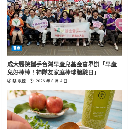
醫療
成大醫院攜手台灣早產兒基金會舉辦「早產
兒好棒棒！神隊友家庭棒球體驗日」
蔡 永源
2026 年 8 月 4 日