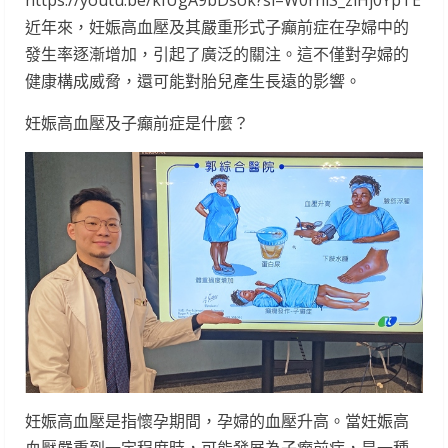
https://youtu.be/kIUgA9bDsok?si=W0rhlS_zlHj0YpTE
近年來，妊娠高血壓及其嚴重形式子癲前症在孕婦中的
發生率逐漸增加，引起了廣泛的關注。這不僅對孕婦的
健康構成威脅，還可能對胎兒產生長遠的影響。
妊娠高血壓及子癲前症是什麼？
妊娠高血壓是指懷孕期間，孕婦的血壓升高。當妊娠高