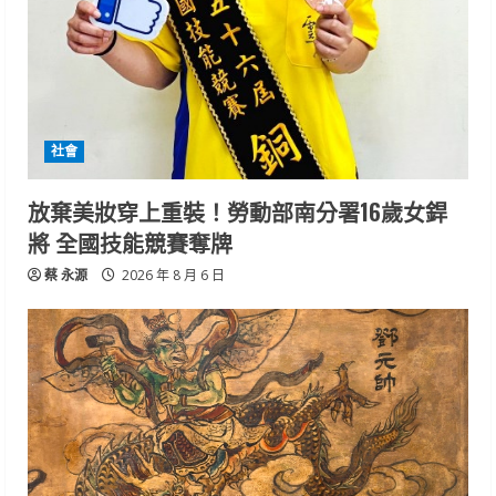
社會
放棄美妝穿上重裝！勞動部南分署16歲女銲
將 全國技能競賽奪牌
蔡 永源
2026 年 8 月 6 日