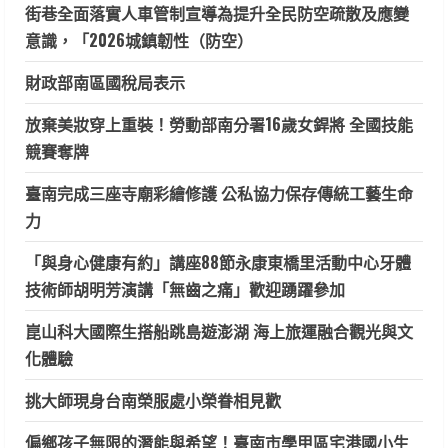
街巷全面落實人車管制宣導為提升全民防空疏散及應變
意識，「2026城鎮韌性（防空）
財政部南區國稅局表示
放棄美妝穿上重裝！勞動部南分署16歲女銲將 全國技能
競賽奪牌
臺南完成三座寺廟彩繪修護 公私協力保存傳統工藝生命
力
「與身心健康有約」講座88節永康東橋里活動中心牙體
技術師胡明芳演講「無齒之痛」歡迎踴躍參加
崑山科大國際生搭船跳島遊澎湖 海上旅運融合觀光與文
化體驗
挑大師現身台南榮服處小榮眷相見歡
偏鄉孩子無限的潛能與希望！臺南市學甲區宅港國小生