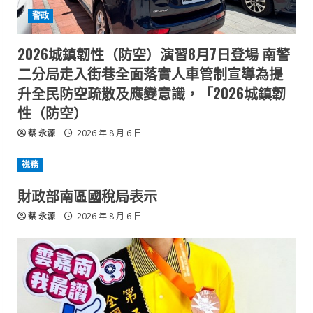
警政
2026城鎮韌性（防空）演習8月7日登場 南警
二分局走入街巷全面落實人車管制宣導為提
升全民防空疏散及應變意識，「2026城鎮韌
性（防空）
蔡 永源
2026 年 8 月 6 日
祱務
財政部南區國稅局表示
蔡 永源
2026 年 8 月 6 日