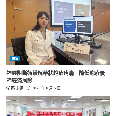
e
R
e
a
d
i
醫療
n
神經阻斷術緩解帶狀皰疹疼痛 降低皰疹後
神經痛風險
g
蔡 永源
2026 年 8 月 5 日