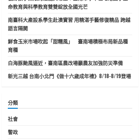
命教育與科學教育雙雙綻放全國光芒
南臺科大產設系學生赴澳實習 用精湛手藝修復精品 跨越
語言隔閡
鮮食玉米市場吹起「甜糯風」 臺南場積極布局新品種
育種
白海豚颱風逼近，臺南區農改場籲農友加強防災準備
新光三越 台南小北門《做十六歲成年禮》8/18-8/19登場
分類
社會
警政