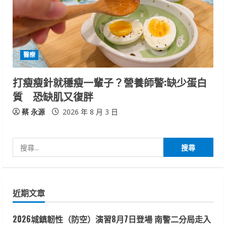
醫療
打瘦瘦針就穩瘦一輩子？營養師警:缺少蛋白
質 恐缺肌又復胖
蔡 永源
2026 年 8 月 3 日
搜
尋
關
鍵
近期文章
字:
2026城鎮韌性（防空）演習8月7日登場 南警二分局走入