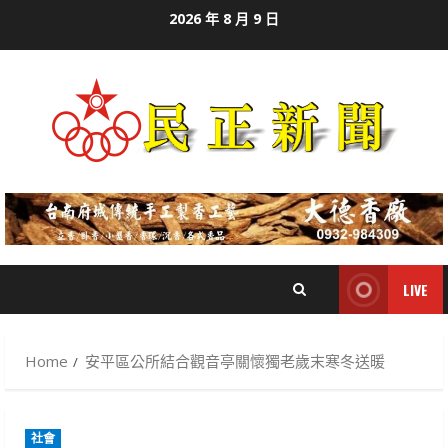
Skip
2026 年 8 月 9 日
to
content
LIVE
Home
安平區公所結合觀音亭關懷獨老歲末寒冬送暖
社會