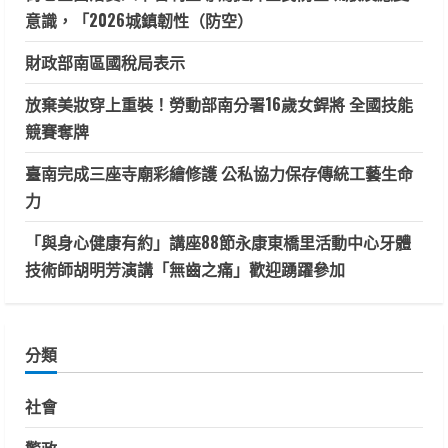
意識，「2026城鎮韌性（防空）
財政部南區國稅局表示
放棄美妝穿上重裝！勞動部南分署16歲女銲將 全國技能
競賽奪牌
臺南完成三座寺廟彩繪修護 公私協力保存傳統工藝生命
力
「與身心健康有約」講座88節永康東橋里活動中心牙體
技術師胡明芳演講「無齒之痛」歡迎踴躍參加
分類
社會
警政