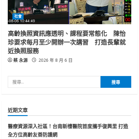
社會
高齡換照資訊應透明、課程要常態化 陳怡
珍要求每月至少開辦一次講習 打造長輩就
近換照服務
蔡 永源
2026 年 8 月 6 日
搜
尋
關
鍵
近期文章
字:
醫療資源深入社區！台南新樓醫院首度攜手復興里 打造
全方位高齡友善防護網