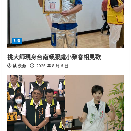
社會
挑大師現身台南榮服處小榮眷相見歡
蔡 永源
2026 年 8 月 6 日