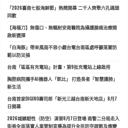
「2026臺南七股海鮮節」熱鬧開幕 二千人齊聚六孔碼頭
同歡
【海福刀】無傷口、無輻射安南醫院為攝護腺癌治療開
啟新選擇
「白海豚」帶來風雨不容小覷台電台南區處呼籲落實防
範以防災損
台南「區區有充電站」計畫，第9批充電站上線啟用
胸腔病院攜手AI機器人「凱比」 打造長者「智慧護肺」
新生活
台南首家DIGIRO壽司郎「新光三越台南新天地店」8月7
日開幕
2026城鎮韌性（防空）演習8月7日登場 南警二分局走入
街巷全面落實人車管制宣導為提升全民防空疏散及應變