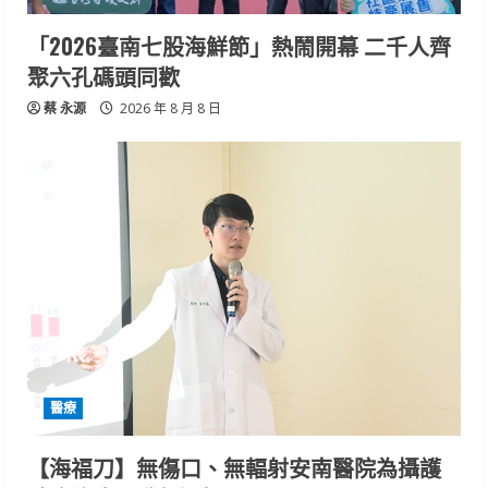
「2026臺南七股海鮮節」熱鬧開幕 二千人齊
聚六孔碼頭同歡
蔡 永源
2026 年 8 月 8 日
醫療
【海福刀】無傷口、無輻射安南醫院為攝護