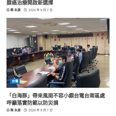
腺癌治療開啟新選擇
蔡 永源
2026 年 8 月 7 日
台電
「白海豚」帶來風雨不容小覷台電台南區處
呼籲落實防範以防災損
蔡 永源
2026 年 8 月 7 日