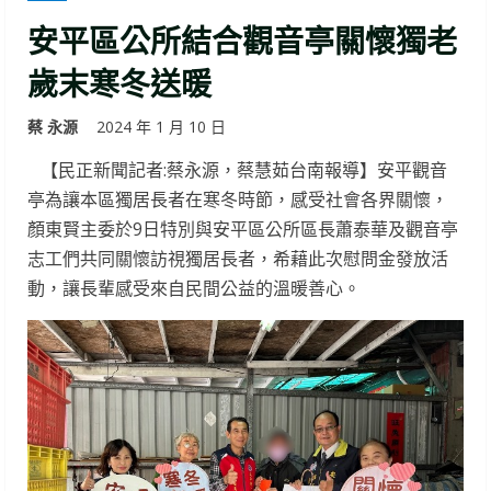
安平區公所結合觀音亭關懷獨老
歲末寒冬送暖
蔡 永源
2024 年 1 月 10 日
【民正新聞記者:蔡永源，蔡慧茹台南報導】安平觀音
亭為讓本區獨居長者在寒冬時節，感受社會各界關懷，
顏東賢主委於9日特別與安平區公所區長蕭泰華及觀音亭
志工們共同關懷訪視獨居長者，希藉此次慰問金發放活
動，讓長輩感受來自民間公益的溫暖善心。