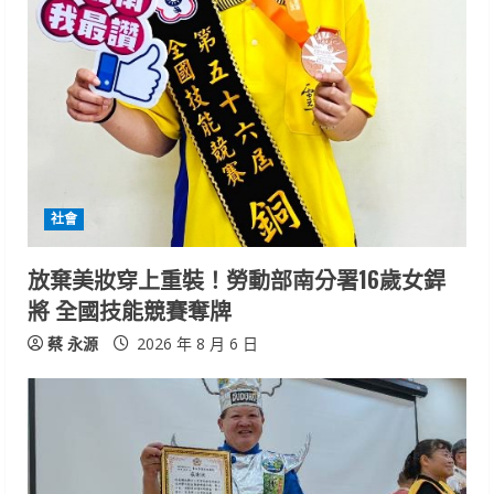
R
e
a
d
i
社會
n
放棄美妝穿上重裝！勞動部南分署16歲女銲
將 全國技能競賽奪牌
g
蔡 永源
2026 年 8 月 6 日