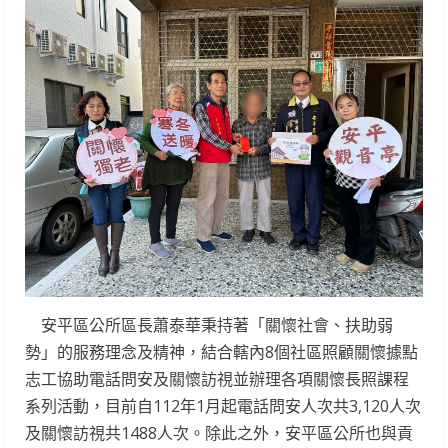
安平區公所區長蕭泰華秉持著「關懷社會、扶助弱
勢」的服務理念及精神，結合轄內8個社區照顧關懷據點
志工協助電話問安及關懷訪視並辦理各項關懷長照課程
系列活動，目前自112年1月起電話問安人次共3,120人次
及關懷訪視共1488人次。除此之外，安平區公所也與貢