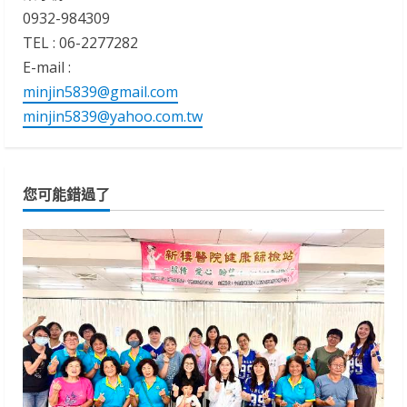
0932-984309
TEL : 06-2277282
E-mail :
minjin5839@gmail.com
minjin5839@yahoo.com.tw
您可能錯過了