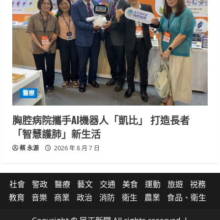
醫療
胸腔病院攜手AI機器人「凱比」 打造長者
「智慧護肺」新生活
蔡 永源
2026 年 8 月 7 日
社會
警政
醫療
藝文
交通
美食
運動
旅遊
祱務
教育
音樂
商業
政治
消防
衛生
農業
食品、衛生