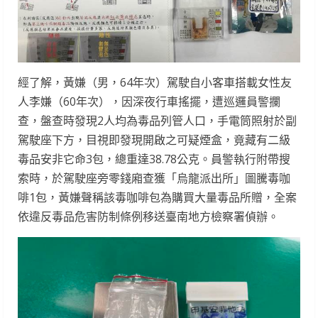
經了解，黃嫌（男，64年次）駕駛自小客車搭載女性友
人李嫌（60年次），因深夜行車搖擺，遭巡邏員警攔
查，盤查時發現2人均為毒品列管人口，手電筒照射於副
駕駛座下方，目視即發現開啟之可疑煙盒，竟藏有二級
毒品安非它命3包，總重達38.78公克。員警執行附帶搜
索時，於駕駛座旁零錢廂查獲「烏龍派出所」圖騰毒咖
啡1包，黃嫌聲稱該毒咖啡包為購買大量毒品所贈，全案
依違反毒品危害防制條例移送臺南地方檢察署偵辦。