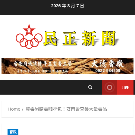
Skip
2026 年 8 月 7 日
to
content
LIVE
Home
買毒另贈毒咖啡包！安南警查獲大量毒品
警政