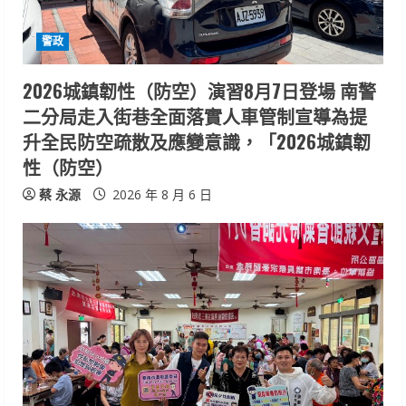
i
警政
n
2026城鎮韌性（防空）演習8月7日登場 南警
g
二分局走入街巷全面落實人車管制宣導為提
升全民防空疏散及應變意識，「2026城鎮韌
性（防空）
蔡 永源
2026 年 8 月 6 日