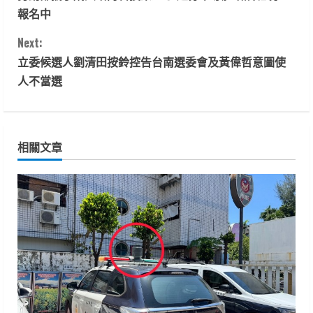
o
報名中
n
Next:
t
立委候選人劉清田按鈴控告台南選委會及黃偉哲意圖使
人不當選
i
n
相關文章
u
e
R
e
a
d