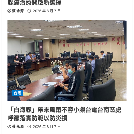
腺癌治療開啟新選擇
蔡 永源
2026 年 8 月 7 日
台電
「白海豚」帶來風雨不容小覷台電台南區處
呼籲落實防範以防災損
蔡 永源
2026 年 8 月 7 日