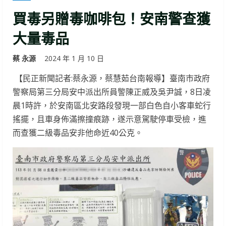
買毒另贈毒咖啡包！安南警查獲
大量毒品
蔡 永源
2024 年 1 月 10 日
【民正新聞記者:蔡永源，蔡慧茹台南報導】臺南市政府
警察局第三分局安中派出所員警陳正威及吳尹誠，8日凌
晨1時許，於安南區北安路段發現一部白色自小客車蛇行
搖擺，且車身佈滿擦撞痕跡，遂示意駕駛停車受檢，進
而查獲二級毒品安非他命近40公克。