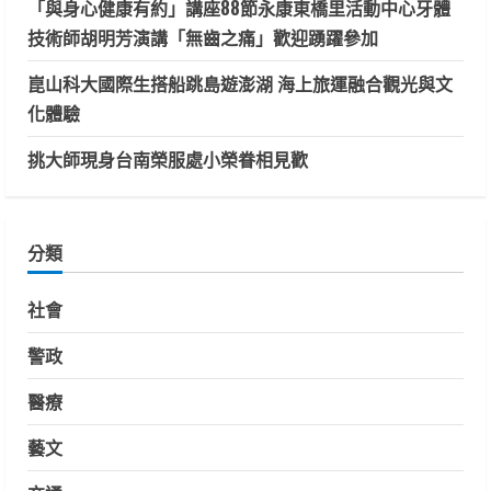
「與身心健康有約」講座88節永康東橋里活動中心牙體
技術師胡明芳演講「無齒之痛」歡迎踴躍參加
崑山科大國際生搭船跳島遊澎湖 海上旅運融合觀光與文
化體驗
挑大師現身台南榮服處小榮眷相見歡
分類
社會
警政
醫療
藝文