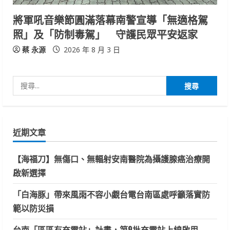
將軍吼音樂節圓滿落幕南警宣導「無適格駕
照」及「防制毒駕」 守護民眾平安返家
蔡 永源
2026 年 8 月 3 日
搜
尋
關
鍵
近期文章
字:
【海福刀】無傷口、無輻射安南醫院為攝護腺癌治療開
啟新選擇
「白海豚」帶來風雨不容小覷台電台南區處呼籲落實防
範以防災損
台南「區區有充電站」計畫，第9批充電站上線啟用