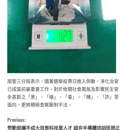
南警三分局表示，隨著選舉投票日進入倒數，淨化治安
已成當前最重要工作，對於攸關社會風氣及影響民生安
全甚鉅之「黑」、「槍」、「毒」、「賭」、「詐」等
面向，更將積極查察壓制不法。
C
Previous:
勞動部攜手成大培育科技業人才 超夯半導體培訓班現正