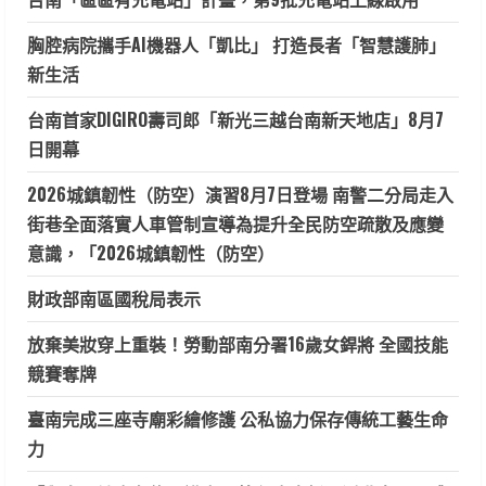
胸腔病院攜手AI機器人「凱比」 打造長者「智慧護肺」
新生活
台南首家DIGIRO壽司郎「新光三越台南新天地店」8月7
日開幕
2026城鎮韌性（防空）演習8月7日登場 南警二分局走入
街巷全面落實人車管制宣導為提升全民防空疏散及應變
意識，「2026城鎮韌性（防空）
財政部南區國稅局表示
放棄美妝穿上重裝！勞動部南分署16歲女銲將 全國技能
競賽奪牌
臺南完成三座寺廟彩繪修護 公私協力保存傳統工藝生命
力