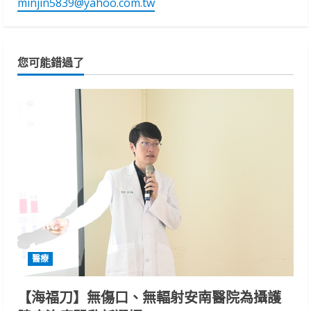
minjin5839@yahoo.com.tw
您可能錯過了
醫療
【海福刀】無傷口、無輻射安南醫院為攝護