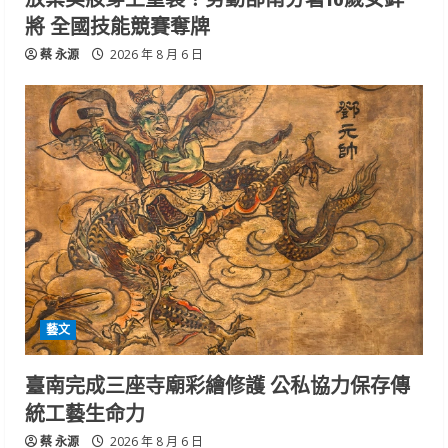
將 全國技能競賽奪牌
蔡 永源
2026 年 8 月 6 日
藝文
臺南完成三座寺廟彩繪修護 公私協力保存傳
統工藝生命力
蔡 永源
2026 年 8 月 6 日