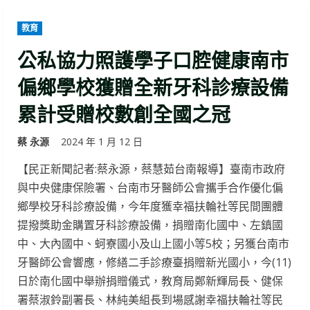
教育
公私協力照護學子口腔健康南市
偏鄉學校獲贈全新牙科診療設備
累計受贈校數創全國之冠
蔡 永源
2024 年 1 月 12 日
【民正新聞記者:蔡永源，蔡慧茹台南報導】臺南市政府
與中央健康保險署、台南市牙醫師公會攜手合作優化偏
鄉學校牙科診療設備，今年度獲幸福扶輪社等民間團體
提撥獎助金購置牙科診療設備，捐贈南化國中、左鎮國
中、大內國中、蚵寮國小及山上國小等5校；另獲台南市
牙醫師公會響應，修繕二手診療臺捐贈新光國小，今(11)
日於南化國中舉辦捐贈儀式，教育局鄭新輝局長、健保
署蔡淑鈴副署長、林純美組長到場感謝幸福扶輪社等民