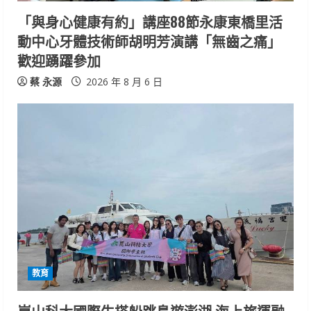
i
「與身心健康有約」講座88節永康東橋里活
n
動中心牙體技術師胡明芳演講「無齒之痛」
歡迎踴躍參加
g
蔡 永源
2026 年 8 月 6 日
教育