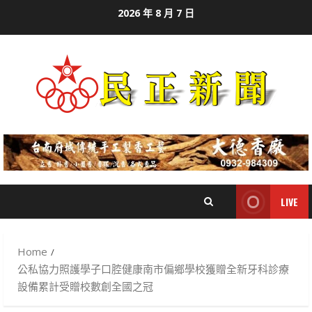
Skip
2026 年 8 月 7 日
to
content
LIVE
Home
公私協力照護學子口腔健康南市偏鄉學校獲贈全新牙科診療
設備累計受贈校數創全國之冠