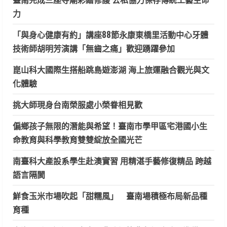
力
「與身心健康有約」講座88節永康東橋里活動中心牙體
技術師胡明芳演講「無齒之痛」歡迎踴躍參加
崑山科大國際生搭船跳島遊澎湖 海上旅運融合觀光與文
化體驗
挑大師現身台南榮服處小榮眷相見歡
偏鄉孩子無限的潛能與希望！臺南市學甲區宅港國小生
命教育與科學教育雙雙綻放全國光芒
南臺科大產設系學生赴澳實習 用精湛手藝修復精品 跨越
語言隔閡
鮮食玉米市場吹起「甜糯風」 臺南場積極布局新品種
育種