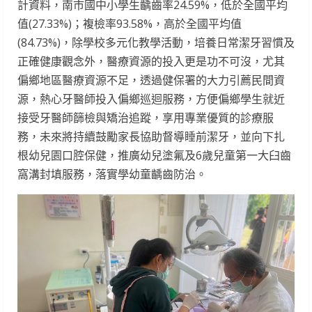
計資料，南市國中小學生齲齒率24.59%，低於全國平均
值(27.33%)；複檢率93.58%，高於全國平均值
(84.73%)，除學校多元化教學活動，培養日常潔牙習慣及
正確健康觀念外，醫療資源的投入更是功不可沒，尤其
偏鄉地區醫療資源不足，透過健保署的大力引薦民間資
源，熱心牙醫師投入偏鄉巡迴服務，方便偏鄉學生就近
接受牙醫師篩檢與矯治追蹤，享用專業優質的診療服
務，未來將持續鼓勵家長協助督導睡前潔牙，並向下扎
根幼兒園口腔保健，推廣幼兒塗氟及6歲兒童第一大臼齒
窩溝封填服務，落實學幼童齲齒防治。