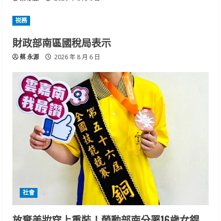
祱務
財政部南區國稅局表示
蔡 永源
2026 年 8 月 6 日
社會
放棄美妝穿上重裝！勞動部南分署16歲女銲