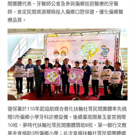
間團體代表、牙醫師公會及參與偏鄉巡迴醫療的牙醫
師，肯定民間資源積極投入偏鄉口腔保健，優化偏鄉醫
療品質。
健保署於110年起協助媒合善化扶輪社等民間團體率先捐
贈5所偏鄉小學牙科診療設備，後續臺南開基玉皇宮捐贈
10校、夢時代扶輪社等民間團體贊助8校、第一銀行文教
基金會捐助3所偏鄉小學；此次幸福扶輪社等民間團體續