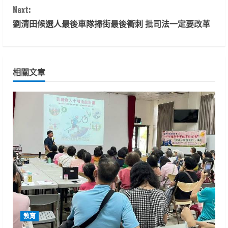
Next:
n
劉清田候選人最後車隊掃街最後衝刺 批司法一定要改革
t
i
相關文章
n
u
e
R
e
a
d
教育