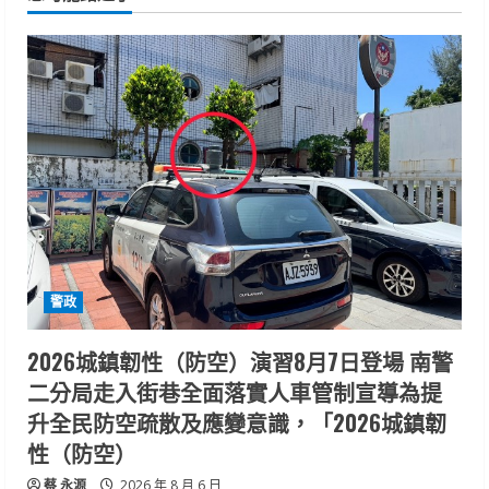
警政
2026城鎮韌性（防空）演習8月7日登場 南警
二分局走入街巷全面落實人車管制宣導為提
升全民防空疏散及應變意識，「2026城鎮韌
性（防空）
蔡 永源
2026 年 8 月 6 日