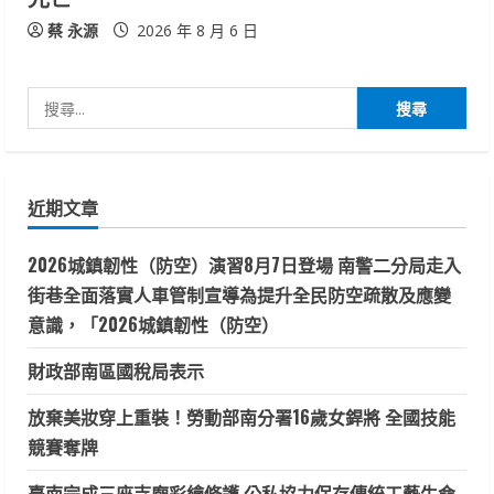
蔡 永源
2026 年 8 月 6 日
搜
尋
關
鍵
近期文章
字:
2026城鎮韌性（防空）演習8月7日登場 南警二分局走入
街巷全面落實人車管制宣導為提升全民防空疏散及應變
意識，「2026城鎮韌性（防空）
財政部南區國稅局表示
放棄美妝穿上重裝！勞動部南分署16歲女銲將 全國技能
競賽奪牌
臺南完成三座寺廟彩繪修護 公私協力保存傳統工藝生命