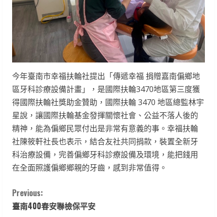
今年臺南市幸福扶輪社提出「傳遞幸福 捐贈嘉南偏鄉地
區牙科診療設備計畫」，是國際扶輪3470地區第三度獲
得國際扶輪社獎助金贊助，國際扶輪 3470 地區總監林宇
星說，讓國際扶輪基金發揮關懷社會、公益不落人後的
精神，能為偏鄉民眾付出是非常有意義的事。幸福扶輪
社陳筱軒社長也表示，結合友社共同捐款，裝置全新牙
科治療設備，完善偏鄉牙科診療設備及環境，能把錢用
在全面照護偏鄉鄉親的牙齒，感到非常值得。
C
Previous:
臺南400春安聯檢保平安
o