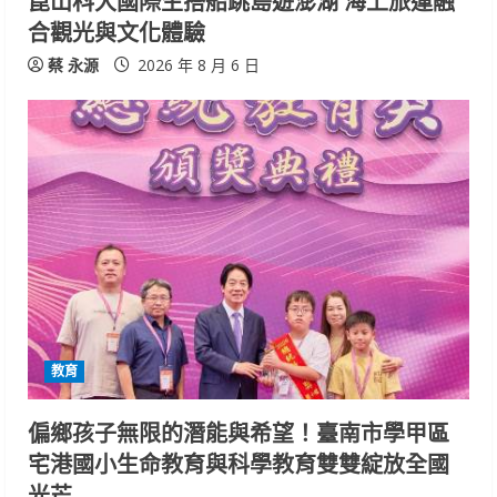
崑山科大國際生搭船跳島遊澎湖 海上旅運融
合觀光與文化體驗
蔡 永源
2026 年 8 月 6 日
教育
偏鄉孩子無限的潛能與希望！臺南市學甲區
宅港國小生命教育與科學教育雙雙綻放全國
光芒