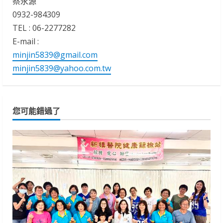
蔡永源
0932-984309
TEL : 06-2277282
E-mail :
minjin5839@gmail.com
minjin5839@yahoo.com.tw
您可能錯過了