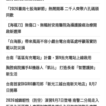
「2026臺南七股海鮮節」熱鬧開幕 二千人齊聚六孔碼頭
同歡
【海福刀】無傷口、無輻射安南醫院為攝護腺癌治療開
啟新選擇
「白海豚」帶來風雨不容小覷台電台南區處呼籲落實防
範以防災損
台南「區區有充電站」計畫，第9批充電站上線啟用
胸腔病院攜手AI機器人「凱比」 打造長者「智慧護肺」
新生活
台南首家DIGIRO壽司郎「新光三越台南新天地店」8月7
日開幕
2026城鎮韌性（防空）演習8月7日登場 南警二分局走入