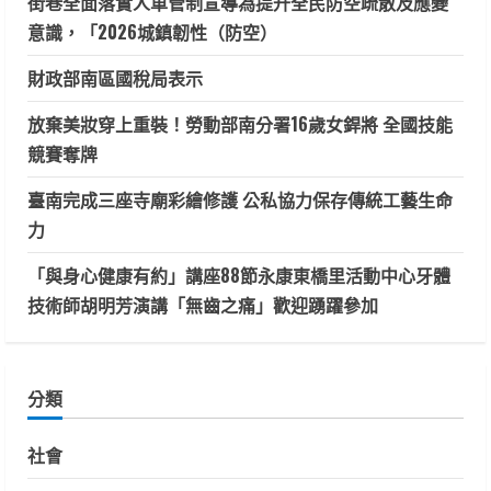
街巷全面落實人車管制宣導為提升全民防空疏散及應變
意識，「2026城鎮韌性（防空）
財政部南區國稅局表示
放棄美妝穿上重裝！勞動部南分署16歲女銲將 全國技能
競賽奪牌
臺南完成三座寺廟彩繪修護 公私協力保存傳統工藝生命
力
「與身心健康有約」講座88節永康東橋里活動中心牙體
技術師胡明芳演講「無齒之痛」歡迎踴躍參加
分類
社會