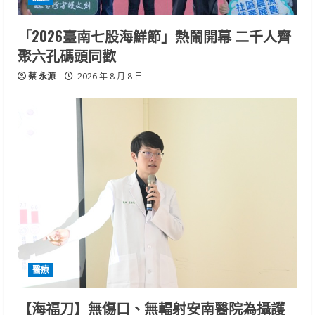
「2026臺南七股海鮮節」熱鬧開幕 二千人齊
聚六孔碼頭同歡
蔡 永源
2026 年 8 月 8 日
醫療
【海福刀】無傷口、無輻射安南醫院為攝護