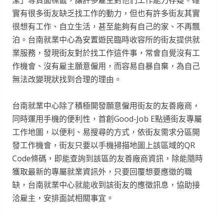
潔」等負面標籤，讓許多雇主對他們工作能力存疑。確
實有很多街友缺乏找工作的動力，但也有許多街友其實
很想有工作、自立生活，甚至能夠有自己的家、不再飄
泊。台南就業中心為安置遊民臨時收容所的街友提供就
業服務，發現街友對於找工作這件事，常會自覺沒有工
作機會、沒有雇主願意僱用，而容易自暴自棄，為自己
無法改變現狀找到合理的理由。
台南就業中心除了積極開發願意僱用街友的友善廠商，
同時運用手機的便利性，首創Good-Job E點通街友專屬
工作地圖，以便利、易搜尋的方式，依街友需求分區開
發工作機會，街友只要以手機掃描地圖上該區域的QR
Code條碼，即能查詢到該區的友善廠商資訊，除能隨時
獲取最新的專屬就業資訊外，只要回覆想要應徵的職
缺，台南就業中心就能收到該街友的應徵訊息，協助接
洽雇主，安排面試相關事宜。