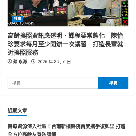
社會
高齡換照資訊應透明、課程要常態化 陳怡
珍要求每月至少開辦一次講習 打造長輩就
近換照服務
蔡 永源
2026 年 8 月 6 日
搜
尋
關
鍵
近期文章
字:
醫療資源深入社區！台南新樓醫院首度攜手復興里 打造
全方位高齡友善防護網