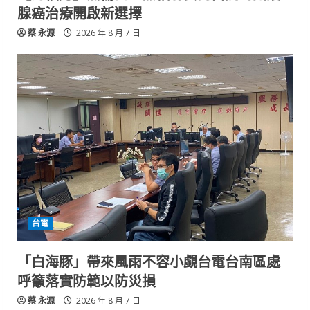
腺癌治療開啟新選擇
蔡 永源
2026 年 8 月 7 日
台電
「白海豚」帶來風雨不容小覷台電台南區處
呼籲落實防範以防災損
蔡 永源
2026 年 8 月 7 日