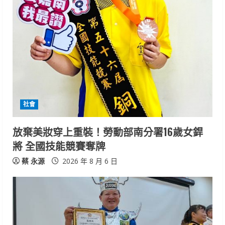
e
R
e
a
d
i
社會
n
放棄美妝穿上重裝！勞動部南分署16歲女銲
將 全國技能競賽奪牌
g
蔡 永源
2026 年 8 月 6 日