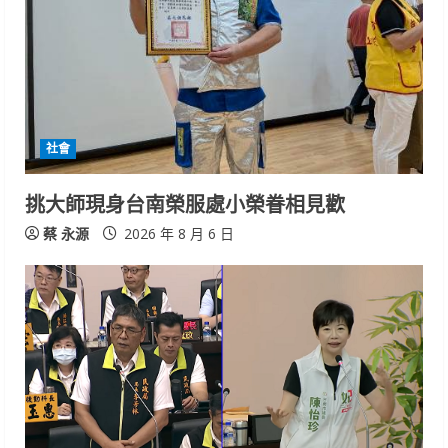
社會
挑大師現身台南榮服處小榮眷相見歡
蔡 永源
2026 年 8 月 6 日