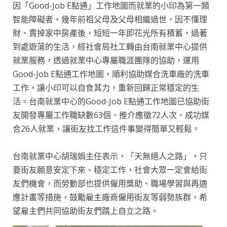
因「Good-Job E點通」工作地圖而就業的小印為第一類
智能障礙者，幾年前祖父母及父母相繼過世，因不懂理
財、賣掉家中房產後，短短一年即花光所有積蓄，過著
到處遊蕩的生活，經社會局社工轉由台南就業中心提供
就業服務，透過就業中心專屬職涯團隊的協助，運用
Good-Job E點通工作地圖，順利協助媒合洗車廠的洗車
工作，讓小印可以自食其力，重新回歸正常穩定的生
活。台南就業中心的Good-Job E點通工作地圖已協助街
友開發專屬工作職缺數63個、推介應徵72人次、成功媒
合26人就業，讓街友找工作這件事變得簡單又輕鬆。
台南就業中心胡瑞娟主任表示，「天無絕人之路」，只
要街友願意安定下來、穩定工作，社會大眾一定會給街
友們機會，而勞動部也提供僱用獎助、職場學習與再適
應計畫等措施，鼓勵雇主廠商僱用街友等弱勢族群，希
望雇主們共同協助街友們踏上自立之路。