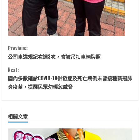
C
Previous:
公司車違規記次達3次，會被吊扣車輛牌照
o
Next:
n
國內多數確診COVID-19併發症及死亡病例未曾接種新冠肺
t
炎疫苗，提醒民眾勿輕忽威脅
i
n
相關文章
u