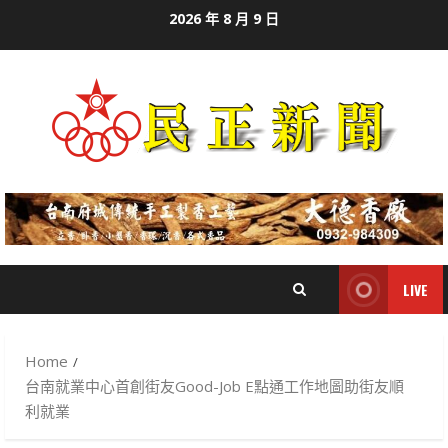
Skip
2026 年 8 月 9 日
to
content
LIVE
Home
台南就業中心首創街友Good-Job E點通工作地圖助街友順
利就業