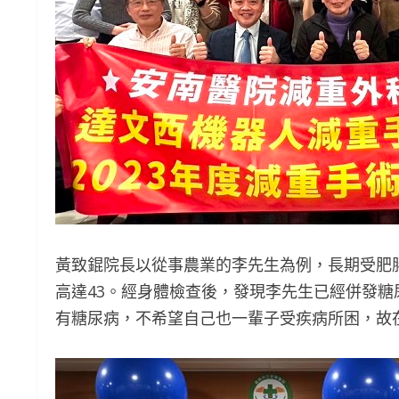
黃致錕院長以從事農業的李先生為例，長期受肥胖
高達43。經身體檢查後，發現李先生已經併發
有糖尿病，不希望自己也一輩子受疾病所困，故