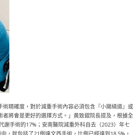
手術精確度，對於減重手術內容必須包含『小腸繞道』或
術者將會是更好的選擇方式。」黃致錕院長提及，根據全
代謝手術的17%；安南醫院減重外科自去（2023）年七
中，就包括了21例達文西手術，比例已經達到18.5%，