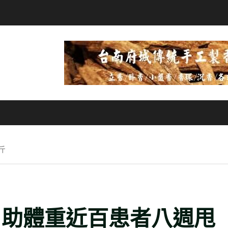
斤
 助體重近百患者八週甩