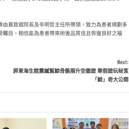
隊由黃致錕院長及辛明哲主任所帶領，致力為患者規劃多
受矚目，相信能為患者帶來術後品質佳且恢復良好之福
Next:
屏東海生館震撼藍鯨骨骼展升空遨遊 寒假遊玩秘笈
「鯨」奇大公開