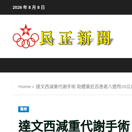
Skip
2026 年 8 月 8 日
to
content
Home
達文西減重代謝手術 助體重近百患者八週甩20公
醫療
達文西減重代謝手術