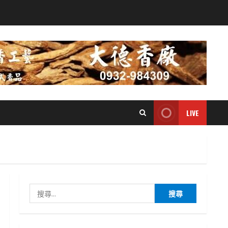
LIVE
搜
尋
關