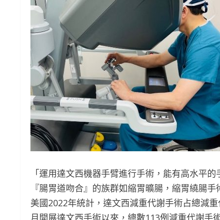
「運用達文西機器手臂進行手術，能有高水平的
『腸胃道吻合』的族群如縮胃曠腸，縮胃繞腸手
美國2022年統計，達文西減重代謝手術占總減重
月開展達文西手術以來，總數113例減重代謝手術