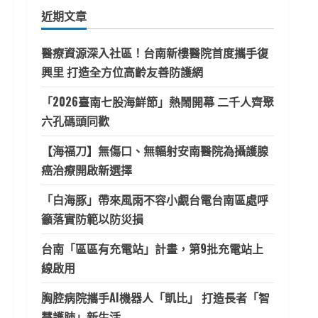
鍵
近期文章
字:
醫療資源深入社區！台南新樓醫院首度攜手復
興里 打造全方位高齡友善防護網
「2026臺南七股海鮮節」熱鬧開幕 二千人齊聚
六孔碼頭同歡
【海福刀】無傷口、無輻射安南醫院為攝護腺
癌治療開啟新選擇
「白海豚」帶來風雨不容小覷台電台南區處呼
籲落實防範以防災損
台南「區區有充電站」計畫，第9批充電站上
線啟用
胸腔病院攜手AI機器人「凱比」 打造長者「智
慧護肺」新生活