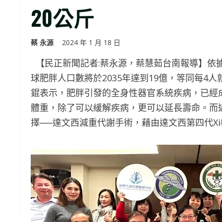
20公斤
蔡 永源
2024 年 1 月 18 日
【民正新聞記者:蔡永源，蔡慧茹台南報導】依據世界肥胖
球肥胖人口數將於2035年達到19億，等同每4
錕表示，肥胖引發的全身性器官系統疾病，已經
體重，除了可以緩解疾病，更可以延長壽命。而
擇──達文西減重代謝手術，藉由達文西第四代X