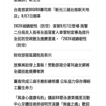
台南首家DIGIRO壽司郎「新光三越台南新天地
店」8月7日開幕
2026城鎮韌性（防空）演習8月7日登場 南警
二分局走入街巷全面落實人車管制宣導為提升
全民防空疏散及應變意識，「2026城鎮韌性
（防空）
財政部南區國稅局表示
放棄美妝穿上重裝！勞動部南分署16歲女銲將
全國技能競賽奪牌
臺南完成三座寺廟彩繪修護 公私協力保存傳統
工藝生命力
「與身心健康有約」講座88節永康東橋里活動
中心牙體技術師胡明芳演講「無齒之痛」歡迎