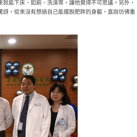
來就能下床、如廁、洗澡等，讓他覺得不可思議。另外，
驚訝，從來沒有想過自己能擺脫肥胖的身軀，直說彷彿重