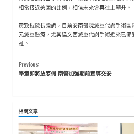
相當接近美國的比例，相信未來會再往上攀升。
黃致錕院長強調，目前安南醫院減重代謝手術團
元減重醫療，尤其達文西減重代謝手術近來已備
祉。
C
Previous:
學童即將放寒假 南警加強期前宣導交安
o
n
t
相關文章
i
n