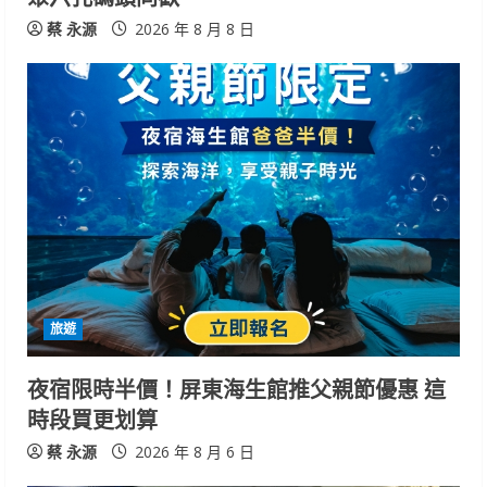
g
蔡 永源
2026 年 8 月 8 日
旅遊
夜宿限時半價！屏東海生館推父親節優惠 這
時段買更划算
蔡 永源
2026 年 8 月 6 日