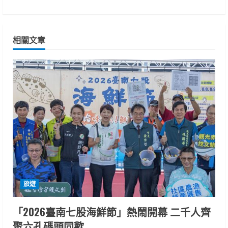
i
n
相關文章
u
e
R
e
a
d
i
旅遊
n
「2026臺南七股海鮮節」熱鬧開幕 二千人齊
聚六孔碼頭同歡