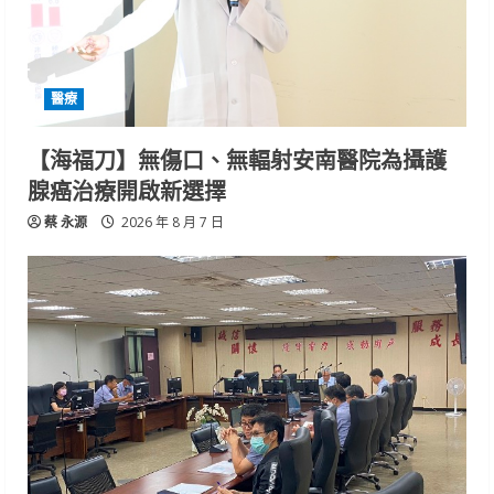
醫療
【海福刀】無傷口、無輻射安南醫院為攝護
腺癌治療開啟新選擇
蔡 永源
2026 年 8 月 7 日