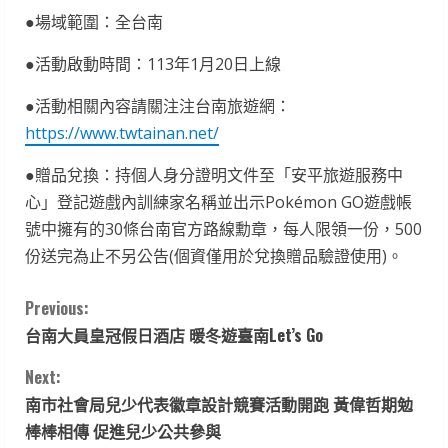
●場域範圍：全台南
●活動啟動時間：113年1月20日上線
●活動相關內容請關注注台南旅遊網：
https://www.twtainan.net/
●贈品兌換：持個人身分證明文件至「安平旅遊服務中
心」登記遊戲內訓練家名稱並出示Pokémon GO遊戲帳
號中擁有的30條台南官方路線勳章，每人限領一份，500
份送完為止不另公告(個資僅用於兌換贈品驗證使用)。
C
Previous:
台南大員皇冠假日酒店 暖冬遊臺南Let’s Go
o
Next:
n
南市社會局兒少代表徽章設計競賽活動開跑 黃偉哲期勉
t
棒棒相傳 促進兒少公共參與