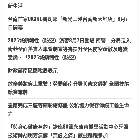
新生活
台南首家DIGIRO壽司郎「新光三越台南新天地店」8月7
日開幕
2026城鎮韌性（防空）演習8月7日登場 南警二分局走入
街巷全面落實人車管制宣導為提升全民防空疏散及應變
意識，「2026城鎮韌性（防空）
財政部南區國稅局表示
放棄美妝穿上重裝！勞動部南分署16歲女銲將 全國技能
競賽奪牌
臺南完成三座寺廟彩繪修護 公私協力保存傳統工藝生命
力
「與身心健康有約」講座88節永康東橋里活動中心牙體
技術師胡明芳演講「無齒之痛」歡迎踴躍參加