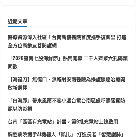
關
鍵
近期文章
字:
醫療資源深入社區！台南新樓醫院首度攜手復興里 打造
全方位高齡友善防護網
「2026臺南七股海鮮節」熱鬧開幕 二千人齊聚六孔碼頭
同歡
【海福刀】無傷口、無輻射安南醫院為攝護腺癌治療開
啟新選擇
「白海豚」帶來風雨不容小覷台電台南區處呼籲落實防
範以防災損
台南「區區有充電站」計畫，第9批充電站上線啟用
胸腔病院攜手AI機器人「凱比」 打造長者「智慧護肺」