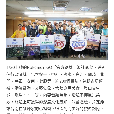
1/20上線的Pokémon GO「官方路線」總計30條，跨9
個行政區域，包含安平、中西、鹽水、白河、龍崎、北
門、將軍、安南、七股等，逾200個景點。包括古堡巡
禮、港濱賞海、文藝氣象、大啖庶民美食、登山賞生
態、泡湯．．．等，內容包羅萬象。沿途不僅風景美
妙，旅途上可獲得的深度文化感知、味蕾體驗，肯定能
讓台南在訓練家的心裡留下很深刻而美好的旅遊記憶，