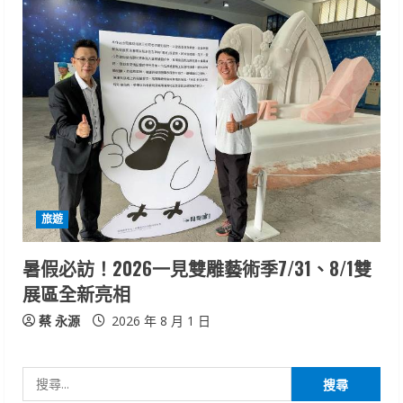
旅遊
暑假必訪！2026一見雙雕藝術季7/31、8/1雙
展區全新亮相
蔡 永源
2026 年 8 月 1 日
搜
尋