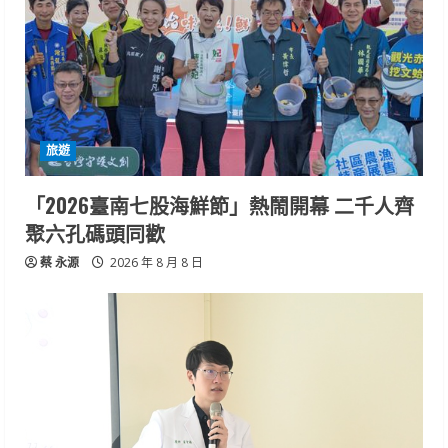
旅遊
「2026臺南七股海鮮節」熱鬧開幕 二千人齊
聚六孔碼頭同歡
蔡 永源
2026 年 8 月 8 日