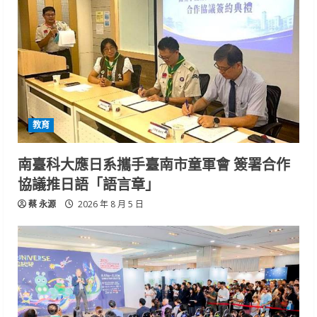
教育
南臺科大應日系攜手臺南市童軍會 簽署合作
協議推日語「語言章」
蔡 永源
2026 年 8 月 5 日