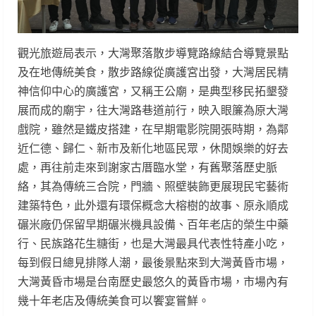
觀光旅遊局表示，大灣聚落散步導覽路線結合導覽景點
及在地傳統美食，散步路線從廣護宮出發，大灣居民精
神信仰中心的廣護宮，又稱王公廟，是典型移民拓墾發
展而成的廟宇，往大灣路巷道前行，映入眼簾為原大灣
戲院，雖然是鐵皮搭建，在早期電影院開張時期，為鄰
近仁德、歸仁、新市及新化地區民眾，休閒娛樂的好去
處，再往前走來到謝家古厝臨水堂，有舊聚落歷史脈
絡，其為傳統三合院，門牆、照壁裝飾更展現民宅藝術
建築特色，此外還有環保概念大榕樹的故事、原永順成
碾米廠仍保留早期碾米機具設備、百年老店的榮生中藥
行、民族路花生糖街，也是大灣最具代表性特產小吃，
每到假日總見排隊人潮，最後景點來到大灣黃昏市場，
大灣黃昏市場是台南歷史最悠久的黃昏市場，市場內有
幾十年老店及傳統美食可以饗宴嘗鮮。