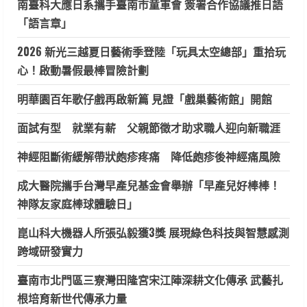
南臺科大應日系攜手臺南市童軍會 簽署合作協議推日語
「語言章」
2026 新光三越夏日藝術季登陸「玩具太空總部」重拾玩
心！啟動暑假最棒冒險計劃
明華園百年歌仔戲再啟新篇 見證「戲巢藝術館」開館
面試有型 就業有薪 父親節徵才助求職人迎向新職涯
神經阻斷術緩解帶狀皰疹疼痛 降低皰疹後神經痛風險
成大醫院攜手台灣早產兒基金會舉辦「早產兒好棒棒！
神隊友家庭棒球體驗日」
崑山科大機器人所張弘毅獲3獎 展現綠色科技與智慧感測
跨域研發實力
臺南市北門區三寮灣田隆宮宋江陣深耕文化傳承 武藝扎
根培育新世代傳承力量