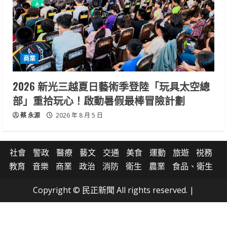
商業
2026 新光三越夏日藝術季登陸「玩具太空總
部」重拾玩心！啟動暑假最棒冒險計劃
蔡 永源
2026 年 8 月 5 日
社會
警政
醫療
藝文
交通
美食
運動
旅遊
祱務
教育
音樂
商業
政治
消防
衛生
農業
食品、衛生
Copyright © 民正新聞 All rights reserved.
|