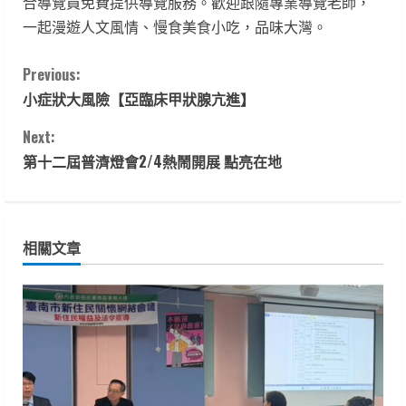
合導覽員免費提供導覽服務。歡迎跟隨專業導覽老師，
一起漫遊人文風情、慢食美食小吃，品味大灣。
C
Previous:
小症狀大風險【亞臨床甲狀腺亢進】
o
Next:
n
第十二屆普濟燈會2/4熱鬧開展 點亮在地
t
i
相關文章
n
u
e
R