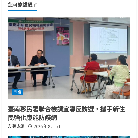
您可能錯過了
社會
臺南移民署聯合檢調宣導反賄選，攜手新住
民強化廉能防護網
蔡 永源
2026 年 8 月 5 日