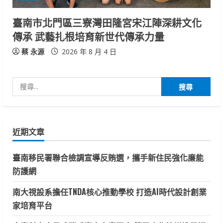
臺南市北門區三寮灣田隆宮宋江陣深耕文化
傳承 武藝扎根培育新世代傳承力量
蔡 永源
2026 年 8 月 4 日
搜
尋
關
鍵
近期文章
字:
臺南移民署聯合檢調宣導反賄選，攜手新住民強化廉能
防護網
南大視設系擔任TNDA核心推動學校 打造AI時代設計創業
家培育平台