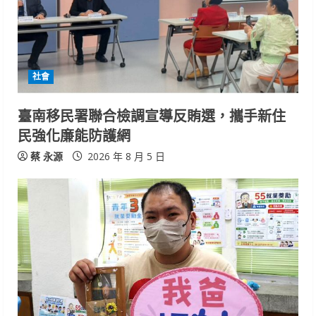
e
a
d
社會
i
臺南移民署聯合檢調宣導反賄選，攜手新住
n
民強化廉能防護網
g
蔡 永源
2026 年 8 月 5 日