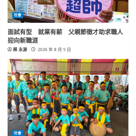
社會
面試有型 就業有薪 父親節徵才助求職人
迎向新職涯
蔡 永源
2026 年 8 月 5 日
社會