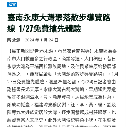
社會
臺南永康大灣聚落散步導覽路
線 1/27免費搶先體驗
蔡 永源
2024 年 1 月 24 日
【民正新聞記者:蔡永源，蔡慧茹台南報導】永康區為臺
南市人口數最多之行政區，商業發達、人口稠密，昔日
永康大灣為平埔西拉雅族屬地，及住民聚集原始發展部
落區之一，觀旅局啟動「大灣聚落散步導覽路線」，1月
27日免費搶先體驗，限量25個名額，今(24)日記者會由
副秘書長尤天厚。永康大灣古稱大灣塘，早期鯽魚潭遺
留許多潟湖潭水，農、漁產豐盛，居民聚集成為村落。
鄭成功抵臺，福建漳泉移民謝、汪、李、黃、楊、劉及
陳等九大姓族定居於大灣，逐步開發聚成村莊聚落，也
蘊藏豐富人文歷史，此外大灣傳統特色小吃，花生糖及