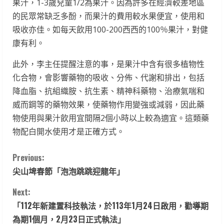
果汁，1-3歲兒童1/2為果汁。因為許多在經濟較差地區
的民眾常缺乏多酚，而果汁的費用較水果便宜，使用和
吸收亦佳。如每天飲用100-200西西的100％果汁，對健
康有利。
此外，李主任提醒注意的事，是果汁中含有很多植物性
化合物，會影響藥物的吸收、分佈、代謝和排出，包括
降血脂、抗組織胺、抗生素、精神科藥物、治療氣喘和
威而鋼等的藥物效果，使藥物作用變強或減弱，因此藥
物使用與果汁飲用宜間隔2個小時以上較為適宜。這類藥
物配白開水使用才是正確方式。
C
Previous:
尖山埤春節「泡泡跳跳迎龍年」
o
Next:
n
「112年新建置科技執法，於113年1月24日啟用，勸導期
t
為期1個月，2月23日正式執法」