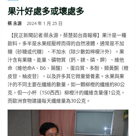
果汁好處多或壞處多
蔡 永源
2024 年 1 月 25 日
【民正新聞記者:蔡永源，蔡慧茹台南報導】果汁是一種
飲料，多半是水果經壓榨而得的自然液體，通常是不加
糖（砂糖或代糖）、不加水（除少數如檸檬汁外）。果
汁含有果糖、能量、礦物質（鈣、鎂、磷、鉀）、維他
命（維他命A、B6、葉酸）、蛋白質、多酚、類黃酮（橙
皮苷、柚皮苷），以及許多其它微量營養素。水果與果
汁的不同主要在纖維的數量，如一顆柳橙的纖維約80公
克，但一小杯（150西西）柳橙汁的纖維含量僅1公克，
而歐洲食物建議每天纖維量為30公克。