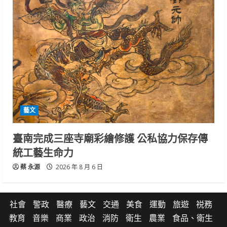
藝文
臺南完成三座寺廟彩繪修護 公私協力保存傳
統工藝生命力
蔡 永源
2026 年 8 月 6 日
社會
警政
醫療
藝文
交通
美食
運動
旅遊
祱務
教育
音樂
商業
政治
消防
衛生
農業
食品、衛生