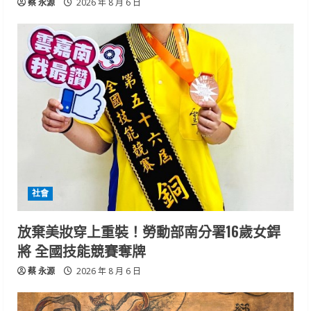
蔡 永源
2026 年 8 月 6 日
社會
放棄美妝穿上重裝！勞動部南分署16歲女銲
將 全國技能競賽奪牌
蔡 永源
2026 年 8 月 6 日