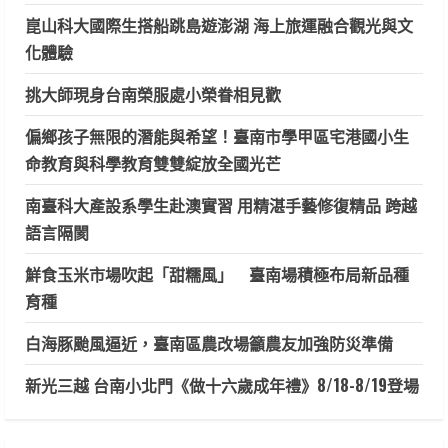
崑山科大國際生搭船跳島遊澎湖 海上旅運融合觀光與文
化體驗
挑大師現身台南榮服處小榮眷相見歡
偏鄉孩子無限的潛能與希望！臺南市學甲區宅港國小生
命教育與科學教育雙雙綻放全國光芒
南臺科大產設系學生赴澳實習 用精湛手藝修復精品 跨越
語言隔閡
鮮食玉米市場吹起「甜糯風」 臺南場積極布局新品種
育種
白海豚颱風逼近，臺南區農改場籲農友加強防災準備
新光三越 台南小北門《做十六歲成年禮》8/18-8/19登場