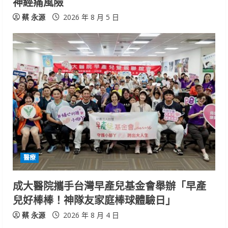
神經痛風險
g
蔡 永源
2026 年 8 月 5 日
醫療
成大醫院攜手台灣早產兒基金會舉辦「早產
兒好棒棒！神隊友家庭棒球體驗日」
蔡 永源
2026 年 8 月 4 日