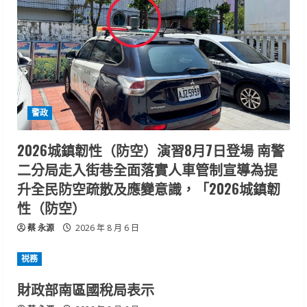
警政
2026城鎮韌性（防空）演習8月7日登場 南警
二分局走入街巷全面落實人車管制宣導為提
升全民防空疏散及應變意識，「2026城鎮韌
性（防空）
蔡 永源
2026 年 8 月 6 日
祱務
財政部南區國稅局表示