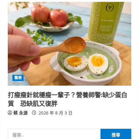
醫療
打瘦瘦針就穩瘦一輩子？營養師警:缺少蛋白
質 恐缺肌又復胖
蔡 永源
2026 年 8 月 3 日
搜