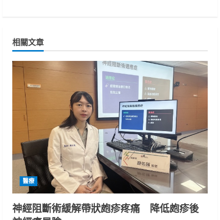
i
n
相關文章
u
e
R
e
a
d
i
醫療
n
神經阻斷術緩解帶狀皰疹疼痛 降低皰疹後