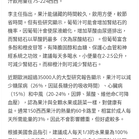
汁飲用量在75-224西西。
李主任指出，果汁能儲藏的時間較久，飲用方便，較節
省時間。但有些研究顯示，葡萄汁可能會增加腎結石的
機率，因葡萄汁會使尿液鹼化，增加草酸由尿道排出，
而腎結石以草酸鈣最多（次為尿酸結石）。但葡萄富含
多酚和橙皮苷等，有降膽固醇和血糖、保護心血管和神
經系統之功效，建議每天多喝水，小便量在2-2.5公升，
可減少腎結石。而柳橙汁則可減少腎結石。
近期歐洲超過35000人的大型研究報告顯示，果汁可以減
少糖尿病（26％，因延長糖分的吸收時間）、心臟病
（15％）和中風（20-24％，因鉀、葉酸、維他命C可降
血壓），認為果汁與全顆水果或蔬菜一樣，對健康有
益。通常150西西果汁的熱量約60卡路里，相當於成人每
天所需能量的3％，因此不會影響體重，但好處較多。
根據美國食品指引，建議成人每天1/3的水果量為100％