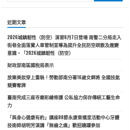
尋
關
鍵
近期文章
字:
2026城鎮韌性（防空）演習8月7日登場 南警二分局走入
街巷全面落實人車管制宣導為提升全民防空疏散及應變
意識，「2026城鎮韌性（防空）
財政部南區國稅局表示
放棄美妝穿上重裝！勞動部南分署16歲女銲將 全國技能
競賽奪牌
臺南完成三座寺廟彩繪修護 公私協力保存傳統工藝生命
力
「與身心健康有約」講座88節永康東橋里活動中心牙體
技術師胡明芳演講「無齒之痛」歡迎踴躍參加