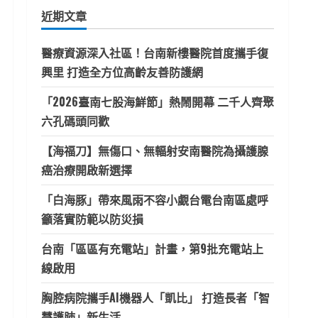
鍵
近期文章
字:
醫療資源深入社區！台南新樓醫院首度攜手復
興里 打造全方位高齡友善防護網
「2026臺南七股海鮮節」熱鬧開幕 二千人齊聚
六孔碼頭同歡
【海福刀】無傷口、無輻射安南醫院為攝護腺
癌治療開啟新選擇
「白海豚」帶來風雨不容小覷台電台南區處呼
籲落實防範以防災損
台南「區區有充電站」計畫，第9批充電站上
線啟用
胸腔病院攜手AI機器人「凱比」 打造長者「智
慧護肺」新生活