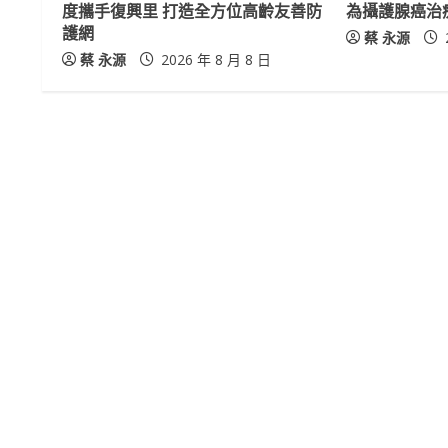
a
度攜手復興里 打造全方位高齡友善防
為攝護腺癌治
護網
蔡 永源
d
蔡 永源
2026 年 8 月 8 日
i
n
g