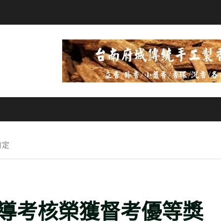
肯定
導考核榮獲督考優等獎