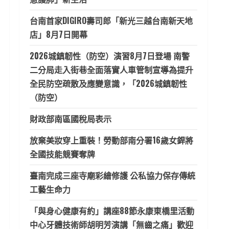
台南首家DIGIRO壽司郎「新光三越台南新天地
店」8月7日開幕
2026城鎮韌性（防空）演習8月7日登場 南警
二分局走入街巷全面落實人車管制宣導為提升
全民防空疏散及應變意識，「2026城鎮韌性
（防空）
財政部南區國稅局表示
放棄美妝穿上重裝！勞動部南分署16歲女銲將
全國技能競賽奪牌
臺南完成三座寺廟彩繪修護 公私協力保存傳統
工藝生命力
「與身心健康有約」講座88節永康東橋里活動
中心牙體技術師胡明芳演講「無齒之痛」歡迎