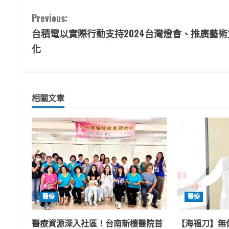
C
Previous:
台積電以實際行動支持2024台灣燈會、推廣藝術
o
化
n
t
相關文章
i
n
u
e
R
醫療
醫療
e
醫療資源深入社區！台南新樓醫院首
【海福刀】無