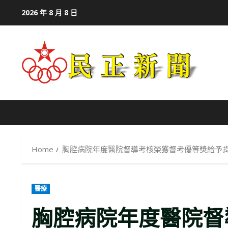
Skip
2026 年 8 月 8 日
to
content
Home
胸腔病院年度醫院督導考核榮獲督考優等獎給予
醫療
胸腔病院年度醫院督