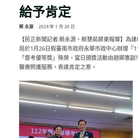
給予肯定
蔡 永源
2024 年 1 月 26 日
【民正新聞記者:蔡永源，蔡慧茹屏東報導】為
局於1月26日假臺南市政府永華市政中心辦理「
「督考優等獎」殊榮，當日頒獎活動由趙卿惠副
醫療照護服務，表達肯定之意。