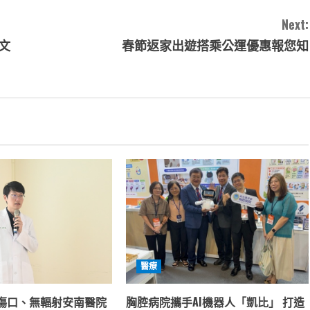
Next:
文
春節返家出遊搭乘公運優惠報您知
醫療
傷口、無輻射安南醫院
胸腔病院攜手AI機器人「凱比」 打造