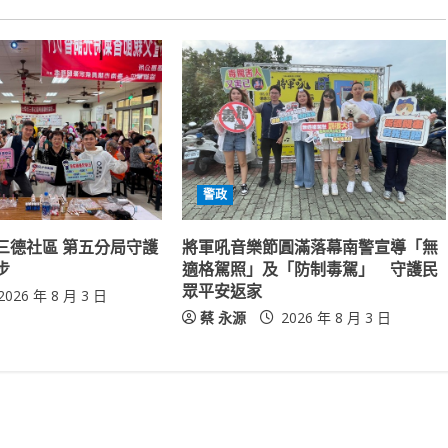
警政
三德社區 第五分局守護
將軍吼音樂節圓滿落幕南警宣導「無
步
適格駕照」及「防制毒駕」 守護民
眾平安返家
2026 年 8 月 3 日
蔡 永源
2026 年 8 月 3 日