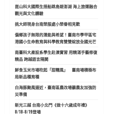
崑山科大國際生搭船跳島遊澎湖 海上旅運融合
觀光與文化體驗
挑大師現身台南榮服處小榮眷相見歡
偏鄉孩子無限的潛能與希望！臺南市學甲區宅
港國小生命教育與科學教育雙雙綻放全國光芒
南臺科大產設系學生赴澳實習 用精湛手藝修復
精品 跨越語言隔閡
鮮食玉米市場吹起「甜糯風」 臺南場積極布
局新品種育種
白海豚颱風逼近，臺南區農改場籲農友加強防
災準備
新光三越 台南小北門《做十六歲成年禮》
8/18-8/19登場