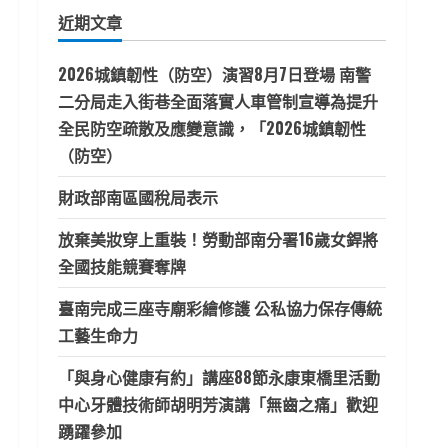
鍵
近期文章
字:
2026城鎮韌性（防空）演習8月7日登場 南警
二分局走入街巷全面落實人車管制宣導為提升
全民防空疏散及應變意識，「2026城鎮韌性
（防空）
財政部南區國稅局表示
放棄美妝穿上重裝！勞動部南分署16歲女銲將
全國技能競賽奪牌
臺南完成三座寺廟彩繪修護 公私協力保存傳統
工藝生命力
「與身心健康有約」講座88節永康東橋里活動
中心牙體技術師胡明芳演講「無齒之痛」歡迎
踴躍參加