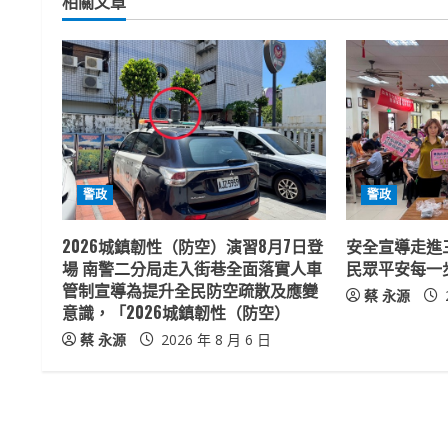
相關文章
i
n
u
e
R
警政
警政
e
2026城鎮韌性（防空）演習8月7日登
安全宣導走進
a
場 南警二分局走入街巷全面落實人車
民眾平安每一
管制宣導為提升全民防空疏散及應變
蔡 永源
d
意識，「2026城鎮韌性（防空）
蔡 永源
2026 年 8 月 6 日
i
n
g