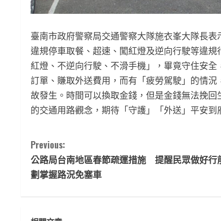
臺南市政府警察局交通警察大隊施衣峯大隊長表
違規停車取餐、超速、闖紅燈及逆向行駛等違規
紅燈、不逆向行駛、不滑手機」，畢竟守住安全
訂單、賺取外送費用，而有「疲勞駕駛」的情況
故發生。時間可以換取金錢，但是金錢無法挽回
的交通用路觀念，期待「守護」「外送」平安到
C
Previous:
公路局台南地區春節疏運措施 提醒民眾做好行
o
劃掌握路況免塞車
n
t