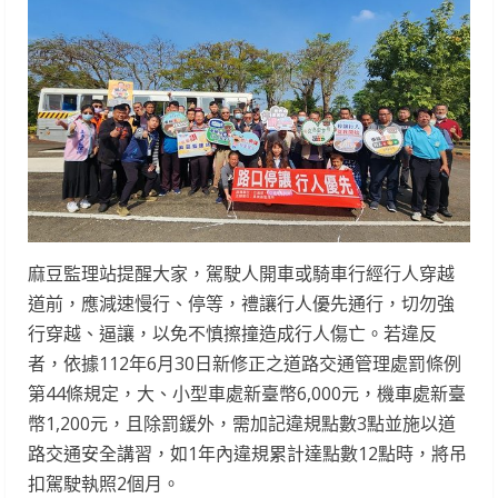
麻豆監理站提醒大家，駕駛人開車或騎車行經行人穿越
道前，應減速慢行、停等，禮讓行人優先通行，切勿強
行穿越、逼讓，以免不慎擦撞造成行人傷亡。若違反
者，依據112年6月30日新修正之道路交通管理處罰條例
第44條規定，大、小型車處新臺幣6,000元，機車處新臺
幣1,200元，且除罰鍰外，需加記違規點數3點並施以道
路交通安全講習，如1年內違規累計達點數12點時，將吊
扣駕駛執照2個月。