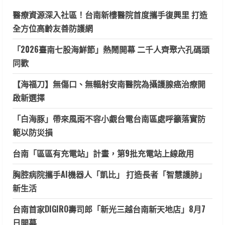
醫療資源深入社區！台南新樓醫院首度攜手復興里 打造
全方位高齡友善防護網
「2026臺南七股海鮮節」熱鬧開幕 二千人齊聚六孔碼頭
同歡
【海福刀】無傷口、無輻射安南醫院為攝護腺癌治療開
啟新選擇
「白海豚」帶來風雨不容小覷台電台南區處呼籲落實防
範以防災損
台南「區區有充電站」計畫，第9批充電站上線啟用
胸腔病院攜手AI機器人「凱比」 打造長者「智慧護肺」
新生活
台南首家DIGIRO壽司郎「新光三越台南新天地店」8月7
日開幕