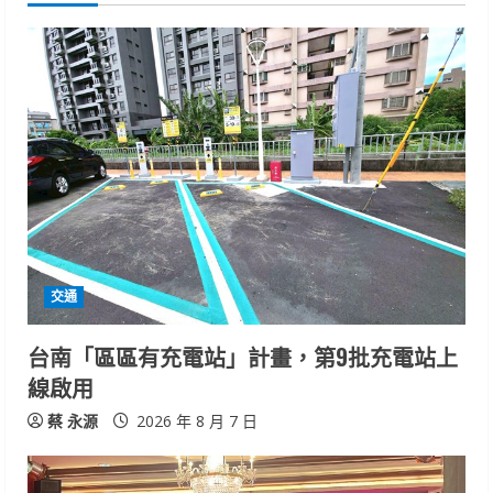
e
R
e
a
d
i
交通
n
台南「區區有充電站」計畫，第9批充電站上
g
線啟用
蔡 永源
2026 年 8 月 7 日