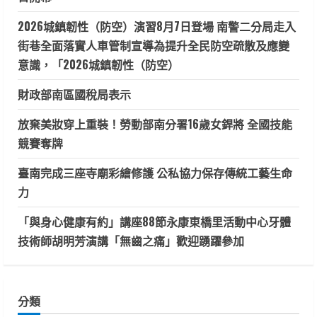
2026城鎮韌性（防空）演習8月7日登場 南警二分局走入
街巷全面落實人車管制宣導為提升全民防空疏散及應變
意識，「2026城鎮韌性（防空）
財政部南區國稅局表示
放棄美妝穿上重裝！勞動部南分署16歲女銲將 全國技能
競賽奪牌
臺南完成三座寺廟彩繪修護 公私協力保存傳統工藝生命
力
「與身心健康有約」講座88節永康東橋里活動中心牙體
技術師胡明芳演講「無齒之痛」歡迎踴躍參加
分類