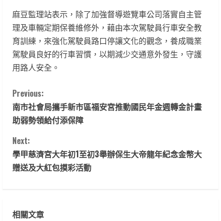
麻豆監理站表示，除了加強督導遊覽車公司落實自主管
理及車輛定期保養維修外，藉由本次駕駛員行車安全教
育訓練，來強化駕駛員路口停讓文化的觀念，養成職業
駕駛員良好的行車習慣，以期減少交通意外發生，守護
用路人安全。
C
Previous:
南市社會局攜手新市區福安宮推動國民年金週轉金計畫
o
助弱勢領給付添保障
n
Next:
t
學甲慈濟宮大年初1至初3舉辦保生大帝龍年紀念金幣大
贈送及大紅包摸彩活動
i
n
相關文章
u