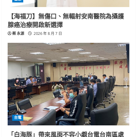
【海福刀】無傷口、無輻射安南醫院為攝護
腺癌治療開啟新選擇
蔡 永源
2026 年 8 月 7 日
台電
「白海豚」帶來風雨不容小覷台電台南區處