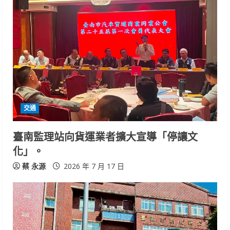
交通
臺南監理站向貨運業者擴大宣導「停讓文
化」。
蔡 永源
2026 年 7 月 17 日