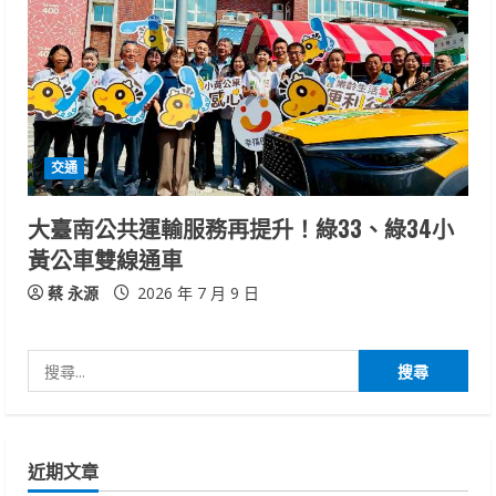
交通
大臺南公共運輸服務再提升！綠33、綠34小
黃公車雙線通車
蔡 永源
2026 年 7 月 9 日
搜
尋
關
鍵
近期文章
字: