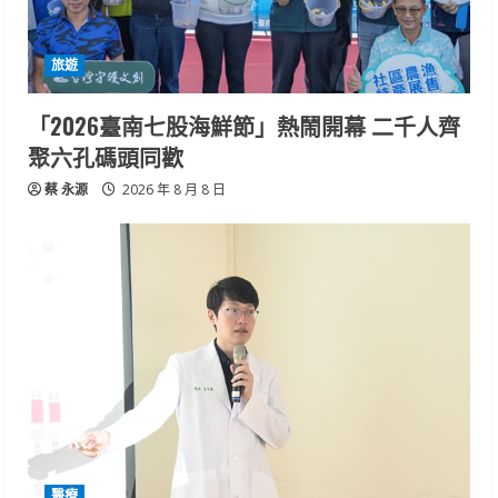
旅遊
「2026臺南七股海鮮節」熱鬧開幕 二千人齊
聚六孔碼頭同歡
蔡 永源
2026 年 8 月 8 日
醫療