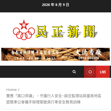
Skip
2026 年 8 月 9 日
to
content
LIVE
Home
響應「路口停讓」、守護行人安全~麻豆監理站與臺南地區
遊覽車公會攜手辦理駕駛員行車安全教育訓練