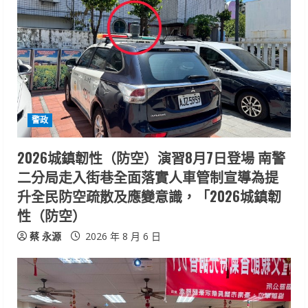
e
R
e
a
d
警政
i
2026城鎮韌性（防空）演習8月7日登場 南警
n
二分局走入街巷全面落實人車管制宣導為提
升全民防空疏散及應變意識，「2026城鎮韌
g
性（防空）
蔡 永源
2026 年 8 月 6 日