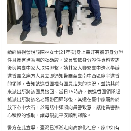
續經檢視發現該陳林女士(21年次)身上幸好有攜帶身分證
件且掛有進香團的號碼牌，故員警依身分證件資料查詢
後與渠臺中家人取得聯繫，請其家人聯繫臺中清水舉辦
進香團之廟方人員立即通知帶團至臺南中西區廟宇進香
的領隊，告知該進香團裡有團員走失的情況，並請其前
來派出所將該團員接回。當日15時許，俟進香團領隊趕
抵派出所將該名老嫗帶回歸隊後，其遠在臺中家屬終於
放下心中大石，於電話中頻頻向員警致意，感謝員警熱
心積極的協助，讓母親能平安順利歸隊。
警方在此宣導，臺灣已漸漸走向高齡化社會，家中如有