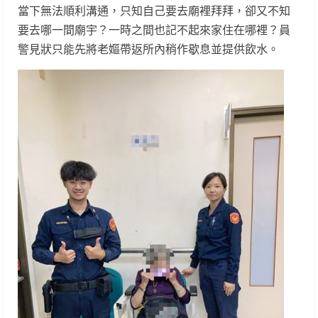
當下無法順利溝通，只知自己要去廟裡拜拜，卻又不知
要去哪一間廟宇？一時之間也記不起來家住在哪裡？員
警見狀只能先將老嫗帶返所內稍作歇息並提供飲水。