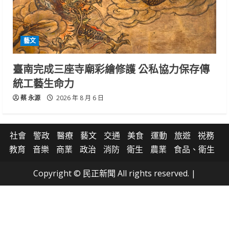
藝文
臺南完成三座寺廟彩繪修護 公私協力保存傳
統工藝生命力
蔡 永源
2026 年 8 月 6 日
社會
警政
醫療
藝文
交通
美食
運動
旅遊
祱務
教育
音樂
商業
政治
消防
衛生
農業
食品、衛生
Copyright © 民正新聞 All rights reserved.
|