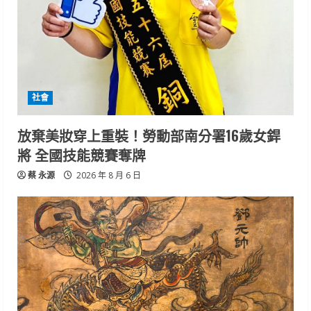
社會
放棄美妝穿上重裝！勞動部南分署16歲女銲
將 全國技能競賽奪牌
蔡 永源
2026 年 8 月 6 日