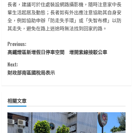
長者，建議可於住處裝設網路攝影機，隨時注意家中長
輩生活起居及動態；長者如有外出應注意協助其自身安
全，例如協助申辦「防走失手環」或「失智布標」以防
其走失，避免在路上迷途時無法找到回家的路。
C
Previous:
高鐵燈區新增假日停車空間 增開紫線接駁公車
o
Next:
n
財政部南區國稅局表示
t
i
相關文章
n
u