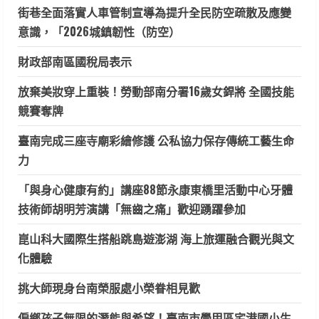
街巷全面落實人車管制宣導為提升全民防空疏散及應變
意識，「2026城鎮韌性（防空）
財政部南區國稅局表示
放棄美妝穿上重裝！勞動部南分署16歲女銲將 全國技能
競賽奪牌
臺南完成三座寺廟彩繪修護 公私協力保存傳統工藝生命
力
「與身心健康有約」講座88節永康東橋里活動中心牙體
技術師胡明芳演講「無齒之痛」歡迎踴躍參加
崑山科大國際生搭船跳島遊澎湖 海上旅運融合觀光與文
化體驗
挑大師現身台南榮服處小榮眷相見歡
偏鄉孩子無限的潛能與希望！臺南市學甲區宅港國小生