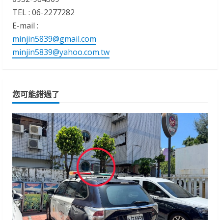
TEL : 06-2277282
E-mail :
minjin5839@gmail.com
minjin5839@yahoo.com.tw
您可能錯過了