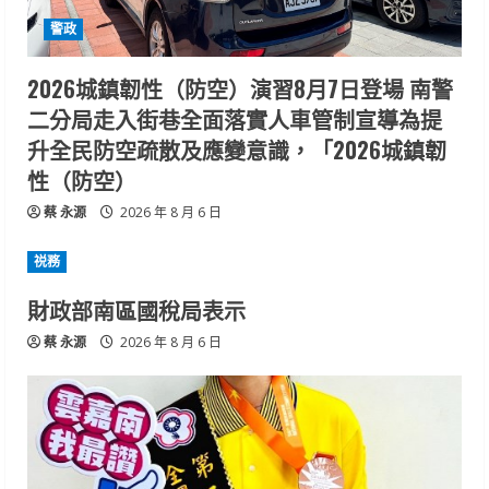
警政
2026城鎮韌性（防空）演習8月7日登場 南警
二分局走入街巷全面落實人車管制宣導為提
升全民防空疏散及應變意識，「2026城鎮韌
性（防空）
蔡 永源
2026 年 8 月 6 日
祱務
財政部南區國稅局表示
蔡 永源
2026 年 8 月 6 日