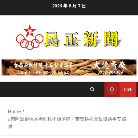
Skip
2026 年 8 月 7 日
to
content
LIVE
Home
9旬阿嬤跟進香團拜拜不慎落隊，南警積極聯繫協助平安歸
隊