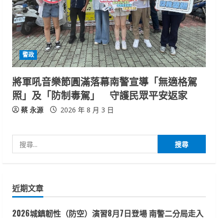
警政
將軍吼音樂節圓滿落幕南警宣導「無適格駕
照」及「防制毒駕」 守護民眾平安返家
蔡 永源
2026 年 8 月 3 日
搜
尋
關
鍵
近期文章
字:
2026城鎮韌性（防空）演習8月7日登場 南警二分局走入