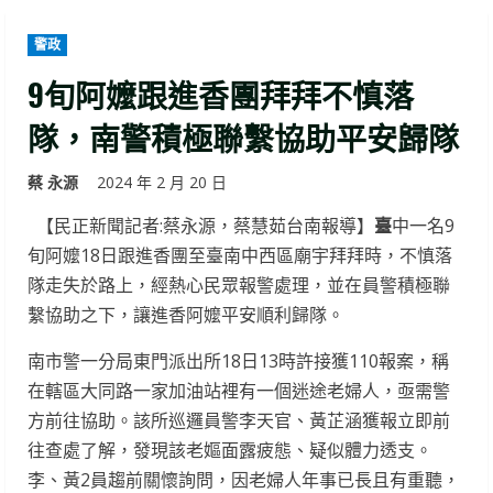
警政
9旬阿嬤跟進香團拜拜不慎落
隊，南警積極聯繫協助平安歸隊
蔡 永源
2024 年 2 月 20 日
【民正新聞記者:蔡永源，蔡慧茹台南報導】
臺
中一名9
旬阿嬤18日跟進香團至臺南中西區廟宇拜拜時，不慎落
隊走失於路上，經熱心民眾報警處理，並在員警積極聯
繫協助之下，讓進香阿嬤平安順利歸隊。
南市警一分局東門派出所18日13時許接獲110報案，稱
在轄區大同路一家加油站裡有一個迷途老婦人，亟需警
方前往協助。該所巡邏員警李天官、黃芷涵獲報立即前
往查處了解，發現該老嫗面露疲態、疑似體力透支。
李、黃2員趨前關懷詢問，因老婦人年事已長且有重聽，