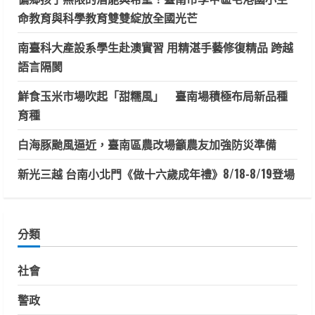
命教育與科學教育雙雙綻放全國光芒
南臺科大產設系學生赴澳實習 用精湛手藝修復精品 跨越
語言隔閡
鮮食玉米市場吹起「甜糯風」 臺南場積極布局新品種
育種
白海豚颱風逼近，臺南區農改場籲農友加強防災準備
新光三越 台南小北門《做十六歲成年禮》8/18-8/19登場
分類
社會
警政