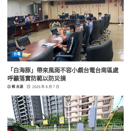
台電
「白海豚」帶來風雨不容小覷台電台南區處
呼籲落實防範以防災損
蔡 永源
2026 年 8 月 7 日