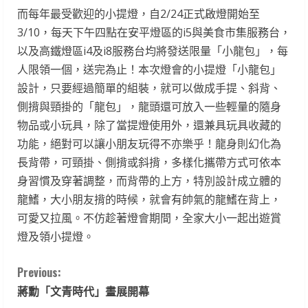
而每年最受歡迎的小提燈，自2/24正式啟燈開始至
3/10，每天下午四點在安平燈區的i5與美食市集服務台，
以及高鐵燈區i4及i8服務台均將發送限量「小龍包」，每
人限領一個，送完為止！本次燈會的小提燈「小龍包」
設計，只要經過簡單的組裝，就可以做成手提、斜背、
側揹與頸掛的「龍包」，龍頭還可放入一些輕量的隨身
物品或小玩具，除了當提燈使用外，還兼具玩具收藏的
功能，絕對可以讓小朋友玩得不亦樂乎！龍身則幻化為
長背帶，可頸掛、側揹或斜揹，多樣化攜帶方式可依本
身習慣及穿著調整，而背帶的上方，特別設計成立體的
龍鰭，大小朋友揹的時候，就會有帥氣的龍鰭在背上，
可愛又拉風。不仿趁著燈會期間，全家大小一起出遊賞
燈及領小提燈。
C
Previous:
蔣勳「文青時代」畫展開幕
o