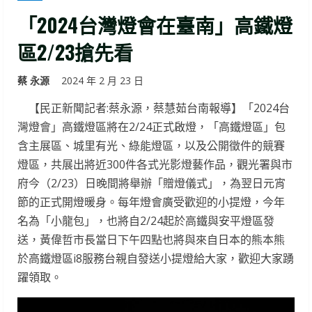
「2024台灣燈會在臺南」高鐵燈
區2/23搶先看
蔡 永源
2024 年 2 月 23 日
【民正新聞記者:蔡永源，蔡慧茹台南報導】「2024台
灣燈會」高鐵燈區將在2/24正式啟燈，「高鐵燈區」包
含主展區、城里有光、綠能燈區，以及公開徵件的競賽
燈區，共展出將近300件各式光影燈藝作品，觀光署與市
府今（2/23）日晚間將舉辦「贈燈儀式」，為翌日元宵
節的正式開燈暖身。每年燈會廣受歡迎的小提燈，今年
名為「小龍包」，也將自2/24起於高鐵與安平燈區發
送，黃偉哲市長當日下午四點也將與來自日本的熊本熊
於高鐵燈區i8服務台親自發送小提燈給大家，歡迎大家踴
躍領取。