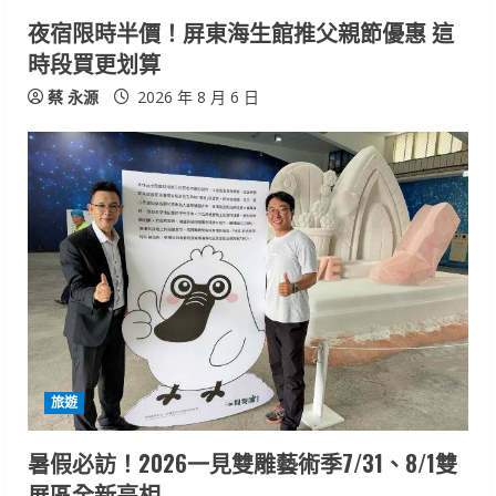
i
夜宿限時半價！屏東海生館推父親節優惠 這
n
時段買更划算
g
蔡 永源
2026 年 8 月 6 日
旅遊
暑假必訪！2026一見雙雕藝術季7/31、8/1雙
展區全新亮相