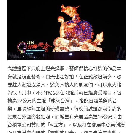
高鐵燈區不只晚上燈光燦爛，藝師們精心打造的作品本
身就是裝置藝術，白天也超好拍！在正式啟燈前夕，想
要趁人潮還沒湧入、避免人擠人的朋友們，可以來先睹
為快！其中，不少作品都在開燈前就已經廣受矚目，包
擴高22公尺的主燈「龍來台灣」，搭配雷霆萬鈞的音
樂，展現龍年主燈的磅礡氣勢，每晚的試燈都吸引許多
民眾在外圍旁觀拍照，而城里有光展區高達16公尺，由
台積電公司贊助的「∞立方」，以及打在會展中心東側牆
面且充滿臺南味的「靈動的目光」，都是未演先轟動，