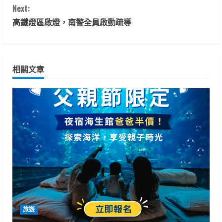
Next:
n
高鐵燈區啟燈，南警全員啟動疏導
t
i
相關文章
n
u
e
R
e
a
d
旅遊