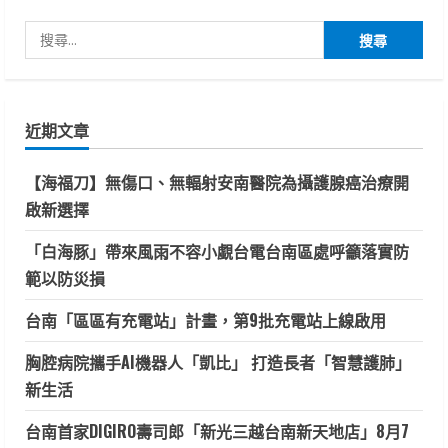
搜
尋
關
鍵
近期文章
字:
【海福刀】無傷口、無輻射安南醫院為攝護腺癌治療開
啟新選擇
「白海豚」帶來風雨不容小覷台電台南區處呼籲落實防
範以防災損
台南「區區有充電站」計畫，第9批充電站上線啟用
胸腔病院攜手AI機器人「凱比」 打造長者「智慧護肺」
新生活
台南首家DIGIRO壽司郎「新光三越台南新天地店」8月7