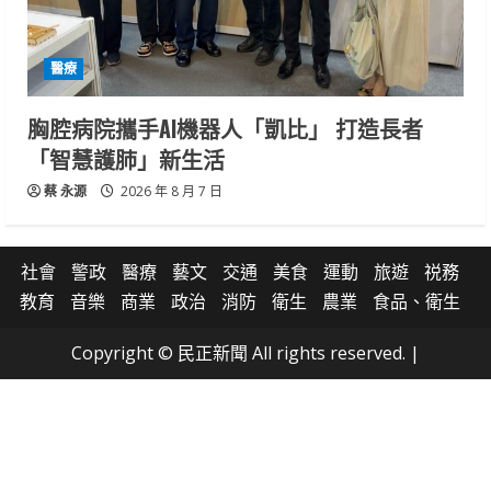
醫療
胸腔病院攜手AI機器人「凱比」 打造長者
「智慧護肺」新生活
蔡 永源
2026 年 8 月 7 日
社會
警政
醫療
藝文
交通
美食
運動
旅遊
祱務
教育
音樂
商業
政治
消防
衛生
農業
食品、衛生
Copyright © 民正新聞 All rights reserved.
|