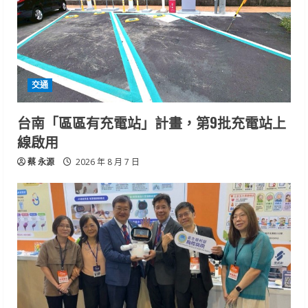
交通
台南「區區有充電站」計畫，第9批充電站上
線啟用
蔡 永源
2026 年 8 月 7 日