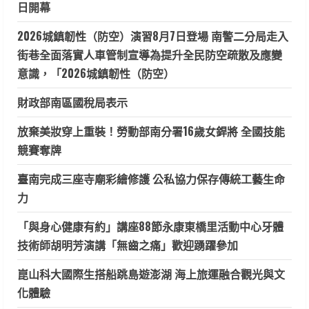
日開幕
2026城鎮韌性（防空）演習8月7日登場 南警二分局走入
街巷全面落實人車管制宣導為提升全民防空疏散及應變
意識，「2026城鎮韌性（防空）
財政部南區國稅局表示
放棄美妝穿上重裝！勞動部南分署16歲女銲將 全國技能
競賽奪牌
臺南完成三座寺廟彩繪修護 公私協力保存傳統工藝生命
力
「與身心健康有約」講座88節永康東橋里活動中心牙體
技術師胡明芳演講「無齒之痛」歡迎踴躍參加
崑山科大國際生搭船跳島遊澎湖 海上旅運融合觀光與文
化體驗