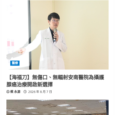
醫療
【海福刀】無傷口、無輻射安南醫院為攝護
腺癌治療開啟新選擇
蔡 永源
2026 年 8 月 7 日