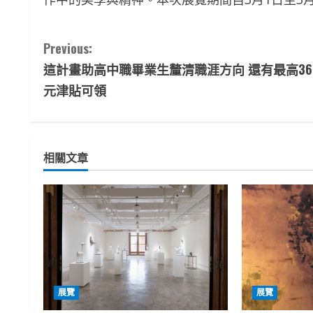
C
Previous:
這計畫助高中職畢業生釐清職涯方向 還有最高3
o
元津貼可領
n
t
相關文章
i
n
u
e
R
展覽
展覽