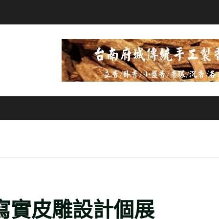
寫實皮雕設計個展