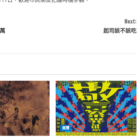
Next:
6萬
起司該不該吃
展覽