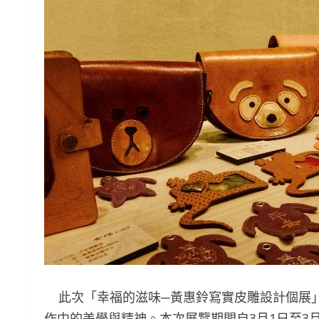
此次「幸福的滋味─黃惠鈴寫實皮雕設計個展」
作中的美學與精神。本次展覽期間自3月1日至3