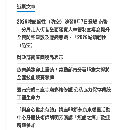
鍵
近期文章
字:
2026城鎮韌性（防空）演習8月7日登場 南警
二分局走入街巷全面落實人車管制宣導為提升
全民防空疏散及應變意識，「2026城鎮韌性
（防空）
財政部南區國稅局表示
放棄美妝穿上重裝！勞動部南分署16歲女銲將
全國技能競賽奪牌
臺南完成三座寺廟彩繪修護 公私協力保存傳統
工藝生命力
「與身心健康有約」講座88節永康東橋里活動
中心牙體技術師胡明芳演講「無齒之痛」歡迎
踴躍參加