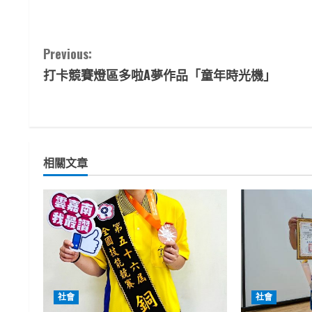
C
Previous:
打卡競賽燈區多啦A夢作品「童年時光機」
o
n
t
相關文章
i
n
u
e
R
社會
社會