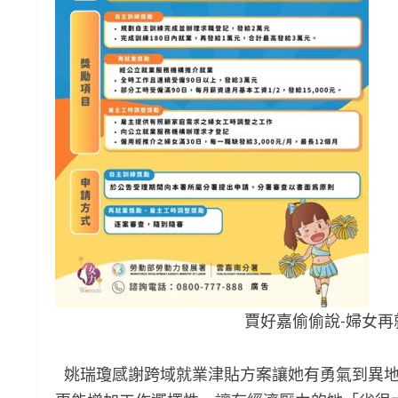
賈好嘉偷偷說-婦女再就業計畫
姚瑞瓊感謝跨域就業津貼方案讓她有勇氣到異地