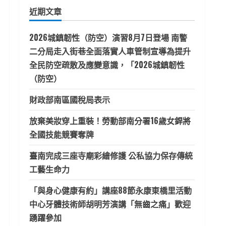
鍵
近期文章
字:
2026城鎮韌性（防空）演習8月7日登場 南警
二分局走入街巷全面落實人車管制宣導為提升
全民防空疏散及應變意識，「2026城鎮韌性
（防空）
財政部南區國稅局表示
放棄美妝穿上重裝！勞動部南分署16歲女銲將
全國技能競賽奪牌
臺南完成三座寺廟彩繪修護 公私協力保存傳統
工藝生命力
「與身心健康有約」講座88節永康東橋里活動
中心牙體技術師胡明芳演講「無齒之痛」歡迎
踴躍參加