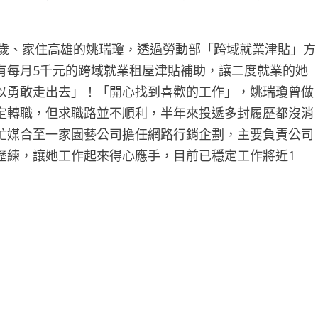
3歲、家住高雄的姚瑞瓊，透過勞動部「跨域就業津貼」方
有每月5千元的跨域就業租屋津貼補助，讓二度就業的她
以勇敢走出去」！「開心找到喜歡的工作」，姚瑞瓊曾做
定轉職，但求職路並不順利，半年來投遞多封履歷都沒消
忙媒合至一家園藝公司擔任網路行銷企劃，主要負責公司
歷練，讓她工作起來得心應手，目前已穩定工作將近1