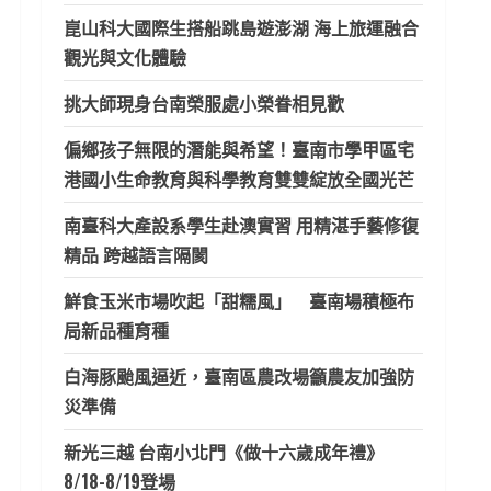
崑山科大國際生搭船跳島遊澎湖 海上旅運融合
觀光與文化體驗
挑大師現身台南榮服處小榮眷相見歡
偏鄉孩子無限的潛能與希望！臺南市學甲區宅
港國小生命教育與科學教育雙雙綻放全國光芒
南臺科大產設系學生赴澳實習 用精湛手藝修復
精品 跨越語言隔閡
鮮食玉米市場吹起「甜糯風」 臺南場積極布
局新品種育種
白海豚颱風逼近，臺南區農改場籲農友加強防
災準備
新光三越 台南小北門《做十六歲成年禮》
8/18-8/19登場