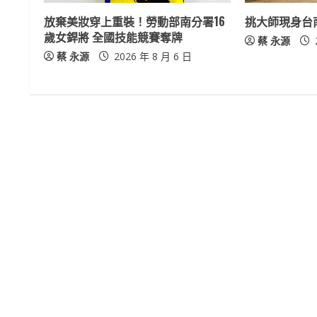
e
放棄美妝穿上重裝！勞動部南分署16
挑大師現身台
a
歲女銲將 全國技能競賽奪牌
蔡 永源
蔡 永源
2026 年 8 月 6 日
d
i
n
g