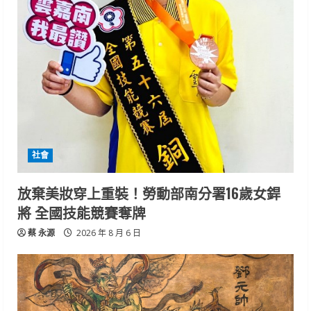
社會
放棄美妝穿上重裝！勞動部南分署16歲女銲
將 全國技能競賽奪牌
蔡 永源
2026 年 8 月 6 日