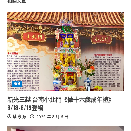
n
相關文章
u
e
R
e
a
d
i
商業
n
新光三越 台南小北門《做十六歲成年禮》
8/18-8/19登場
g
蔡 永源
2026 年 8 月 6 日