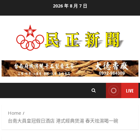
Skip
2026 年 8 月 7 日
to
content
LIVE
Home
台南大員皇冠假日酒店 港式經典煲湯 春天祛濕喝一碗