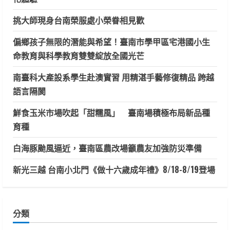
挑大師現身台南榮服處小榮眷相見歡
偏鄉孩子無限的潛能與希望！臺南市學甲區宅港國小生
命教育與科學教育雙雙綻放全國光芒
南臺科大產設系學生赴澳實習 用精湛手藝修復精品 跨越
語言隔閡
鮮食玉米市場吹起「甜糯風」 臺南場積極布局新品種
育種
白海豚颱風逼近，臺南區農改場籲農友加強防災準備
新光三越 台南小北門《做十六歲成年禮》8/18-8/19登場
分類