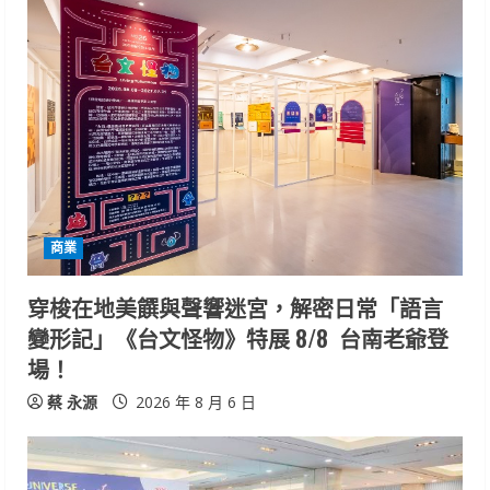
商業
穿梭在地美饌與聲響迷宮，解密日常「語言
變形記」《台文怪物》特展 8/8 台南老爺登
場！
蔡 永源
2026 年 8 月 6 日