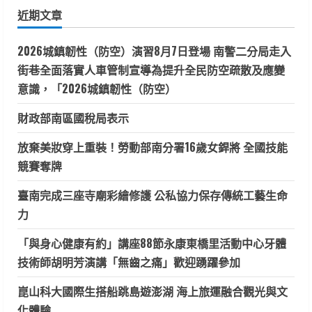
鍵
近期文章
字:
2026城鎮韌性（防空）演習8月7日登場 南警二分局走入
街巷全面落實人車管制宣導為提升全民防空疏散及應變
意識，「2026城鎮韌性（防空）
財政部南區國稅局表示
放棄美妝穿上重裝！勞動部南分署16歲女銲將 全國技能
競賽奪牌
臺南完成三座寺廟彩繪修護 公私協力保存傳統工藝生命
力
「與身心健康有約」講座88節永康東橋里活動中心牙體
技術師胡明芳演講「無齒之痛」歡迎踴躍參加
崑山科大國際生搭船跳島遊澎湖 海上旅運融合觀光與文
化體驗