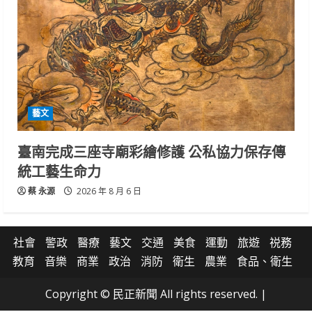
藝文
臺南完成三座寺廟彩繪修護 公私協力保存傳
統工藝生命力
蔡 永源
2026 年 8 月 6 日
社會
警政
醫療
藝文
交通
美食
運動
旅遊
祱務
教育
音樂
商業
政治
消防
衛生
農業
食品、衛生
Copyright © 民正新聞 All rights reserved.
|