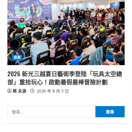
商業
2026 新光三越夏日藝術季登陸「玩具太空總
部」重拾玩心！啟動暑假最棒冒險計劃
蔡 永源
2026 年 8 月 5 日
搜
尋
關