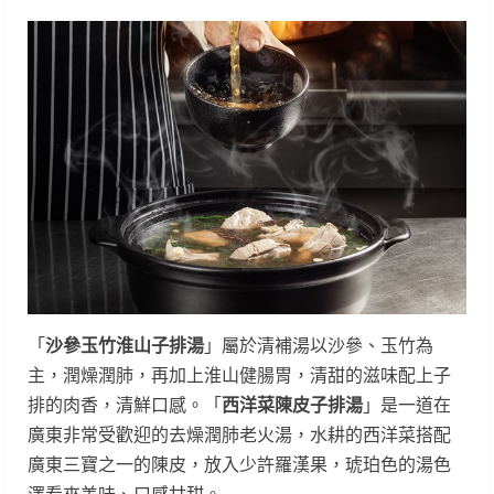
「
沙參玉竹淮山子排湯
」屬於清補湯以沙參、玉竹為
主，潤燥潤肺，再加上淮山健腸胃，清甜的滋味配上子
排的肉香，清鮮口感。「
西洋菜陳皮子排湯
」是一道在
廣東非常受歡迎的去燥潤肺老火湯，水耕的西洋菜搭配
廣東三寶之一的陳皮，放入少許羅漢果，琥珀色的湯色
澤看來美味、口感甘甜。