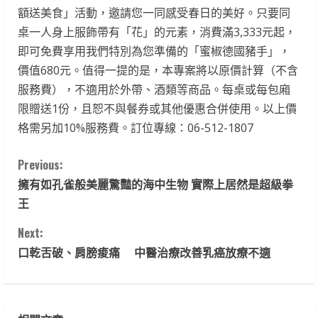
額送美食」活動，邀請您一同感受春日的美好。只要同
桌一人身上服飾帶有「花」的元素，消費滿3,333元起，
即可免費享用我們特別為您準備的「蜜椒德國豬手」，
價值680元。值得一提的是，本專案將以原價計算（不含
服務費），不適用於外帶、酒類等商品。每桌或每包廂
限贈送1份，且恕不與餐券或其他優惠合併使用。以上價
格需另加10%服務費。訂位專線：06-512-1807
C
Previous:
擁有如孔雀般美麗驚豔的海中生物 實際上居然是超級拳
o
王
n
Next:
t
口乾舌破、肩膀痠痛 中醫治療改善乳癌放療不適
i