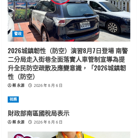
警政
2026城鎮韌性（防空）演習8月7日登場 南警
二分局走入街巷全面落實人車管制宣導為提
升全民防空疏散及應變意識，「2026城鎮韌
性（防空）
蔡 永源
2026 年 8 月 6 日
祱務
財政部南區國稅局表示
蔡 永源
2026 年 8 月 6 日