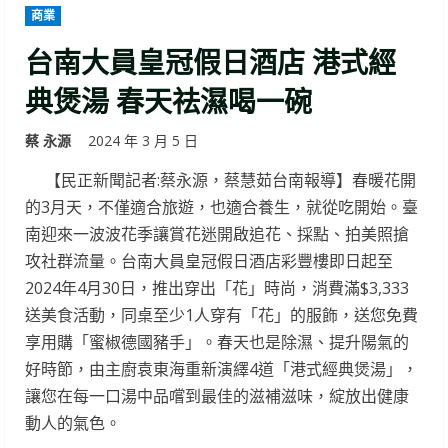
商業
台南大員皇冠假日酒店 港式經
典煲湯 春天祛濕喝一碗
蔡 永源
2024 年 3 月 5 日
【民正新聞記者:蔡永源，蔡慧茹台南報導】春暖花開
的3月天，不僅適合旅遊，也適合養生，就從吃開始。臺
南迎來一波波花季讓賞花迷開啟追花、採點、拍美照搶
攻社群流量。台南大員皇冠假日酒店彩豐樓即日起至
2024年4月30日，推出穿出「花」時尚，消費滿$3,333
送美食活動，同桌至少1人穿有「花」的服飾，送您免費
享用購「蜜椒德國豬手」。春天也是除濕、提升陽氣的
好時節，由主廚袁東海重新演繹4道「港式經典煲湯」，
讓您在每一口湯中品嚐到最佳的滋補滋味，綻放出健康
動人的氣色。