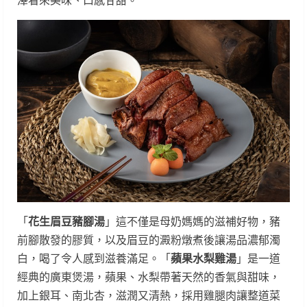
「
花生眉豆豬腳湯
」這不僅是母奶媽媽的滋補好物，豬
前腳散發的膠質，以及眉豆的澱粉燉煮後讓湯品濃郁濁
白，喝了令人感到滋養滿足。「
蘋果水梨雞湯
」是一道
經典的廣東煲湯，蘋果、水梨帶著天然的香氣與甜味，
加上銀耳、南北杏，滋潤又清熱，採用雞腿肉讓整道菜