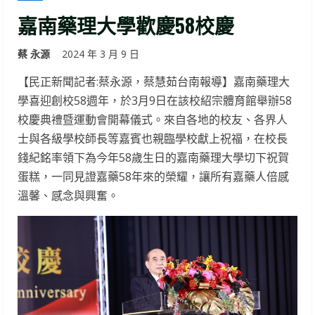
嘉南藥理大學歡慶58校慶
蔡 永源
2024 年 3 月 9 日
【民正新聞記者:蔡永源，蔡慧茹台南報導】嘉南藥理大
學喜迎創校58週年，於3月9日在該校紹宗體育館舉辦58
校慶典禮暨運動會開幕儀式。來自各地的校友、各界人
士與各級學校師長等嘉賓也親臨學校獻上祝福，在校長
錢紀銘率領下為今年58歲生日的嘉南藥理大學切下祝賀
蛋糕，一同見證嘉藥58年來的榮耀，讓所有嘉藥人倍感
溫馨、感念與興奮。