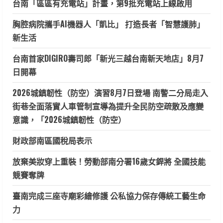
台南「區區有充電站」計畫，第9批充電站上線啟用
胸腔病院攜手AI機器人「凱比」 打造長者「智慧護肺」
新生活
台南首家DIGIRO壽司郎「新光三越台南新天地店」8月7
日開幕
2026城鎮韌性（防空）演習8月7日登場 南警二分局走入
街巷全面落實人車管制宣導為提升全民防空疏散及應變
意識，「2026城鎮韌性（防空）
財政部南區國稅局表示
放棄美妝穿上重裝！勞動部南分署16歲女銲將 全國技能
競賽奪牌
臺南完成三座寺廟彩繪修護 公私協力保存傳統工藝生命
力