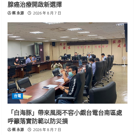
腺癌治療開啟新選擇
蔡 永源
2026 年 8 月 7 日
台電
「白海豚」帶來風雨不容小覷台電台南區處
呼籲落實防範以防災損
蔡 永源
2026 年 8 月 7 日