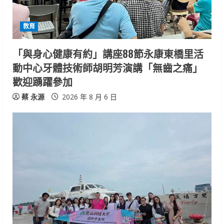
a
d
教育
i
「與身心健康有約」講座88節永康東橋里活
n
動中心牙體技術師胡明芳演講「無齒之痛」
歡迎踴躍參加
g
蔡 永源
2026 年 8 月 6 日