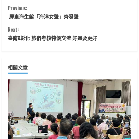
C
Previous:
屏東海生館「海洋女聲」齊發聲
o
Next:
n
臺南X彰化 旅宿考核特優交流 好還要更好
t
i
相關文章
n
u
e
R
e