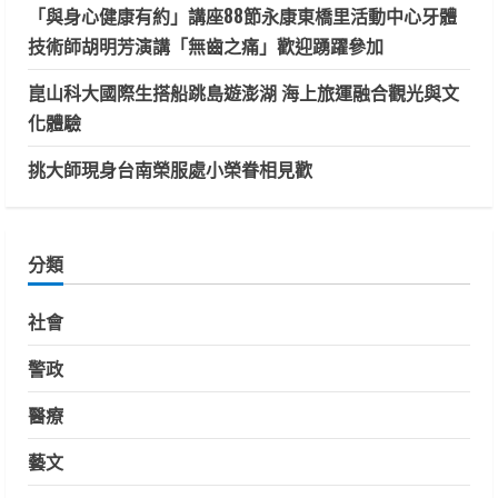
「與身心健康有約」講座88節永康東橋里活動中心牙體
技術師胡明芳演講「無齒之痛」歡迎踴躍參加
崑山科大國際生搭船跳島遊澎湖 海上旅運融合觀光與文
化體驗
挑大師現身台南榮服處小榮眷相見歡
分類
社會
警政
醫療
藝文