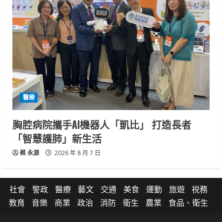
醫療
胸腔病院攜手AI機器人「凱比」 打造長者
「智慧護肺」新生活
蔡 永源
2026 年 8 月 7 日
社會
警政
醫療
藝文
交通
美食
運動
旅遊
祱務
教育
音樂
商業
政治
消防
衛生
農業
食品、衛生