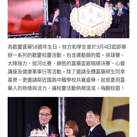
為歡慶嘉藥58週年生日，校方和學生會於3月4日起即舉
辦一系列的歡慶校慶活動，包含運動類的籃、排球賽、
大隊接力、拔河比賽，靜態的嘉藥盃歌唱總決賽、心靈
講座及健康單車行等活動。除了邀請全體嘉藥師生同享
喜樂，更邀請鄰近國高中職學校共襄盛舉，就是要用嘉
藥人的熱情與活力，讓校慶活動熱鬧滾滾，嗨翻校園！