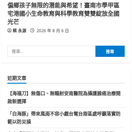
偏鄉孩子無限的潛能與希望！臺南市學甲區
宅港國小生命教育與科學教育雙雙綻放全國
光芒
蔡 永源
2026 年 8 月 6 日
搜
尋
關
鍵
近期文章
字:
【海福刀】無傷口、無輻射安南醫院為攝護腺癌治療開
啟新選擇
「白海豚」帶來風雨不容小覷台電台南區處呼籲落實防
範以防災損