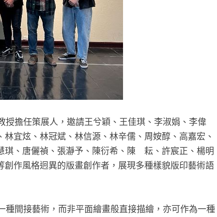
教授擔任策展人，邀請王兮穎、王佳琪、李淑娟、李偉
、林宜炫、林冠斌、林信源、林辛儒、周姲醇、高嘉宏、
慧琪、唐儷禎、張瀞予、陳衍希、陳 耘、許宸正、楊明
等創作風格迥異的版畫創作者，展現多種樣貌版印藝術語
一種間接藝術，而非平面繪畫般直接描繪，亦可作為一種