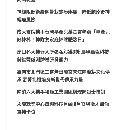
神經阻斷術緩解帶狀皰疹疼痛 降低皰疹後神
經痛風險
成大醫院攜手台灣早產兒基金會舉辦「早產兒
好棒棒！神隊友家庭棒球體驗日」
崑山科大機器人所張弘毅獲3獎 展現綠色科技
與智慧感測跨域研發實力
臺南市北門區三寮灣田隆宮宋江陣深耕文化傳
承 武藝扎根培育新世代傳承力量
南消六大攜手和順工業園區辦理防災士培訓
永康就業中心串聯科技巨頭 8月12場徵才幫你
直接卡位