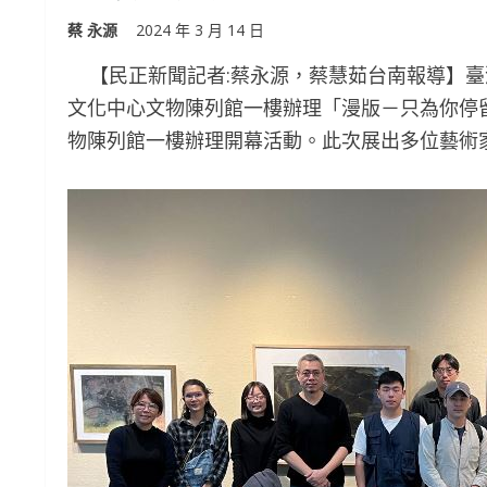
蔡 永源
2024 年 3 月 14 日
【民正新聞記者:蔡永源，蔡慧茹台南報導】臺灣
文化中心文物陳列館一樓辦理「漫版－只為你停留
物陳列館一樓辦理開幕活動。此次展出多位藝術