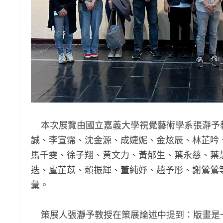
本次展覽由國立嘉義大學視覺藝術學系張瀞予
誠、李宣霈、沈金源、成婕妮、金炫辰、林芷吟
馬千雯、徐子翔、黄文力、黃郁生、葉永慈、葉
迭、盧芷苡、賴振輝、董純妤、趙予彤、謝鶯鶯
彙。
策展人張瀞予教授在策展論述中提到：版畫是