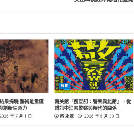
展覽
展結果揭曉 藝術能量匯
南美館「搜查記：警察異能館」，從
與創新生命力
錯訊中追索警察與時代的關係
2026 年 7 月 1 日
蔡 永源
2026 年 6 月 30 日