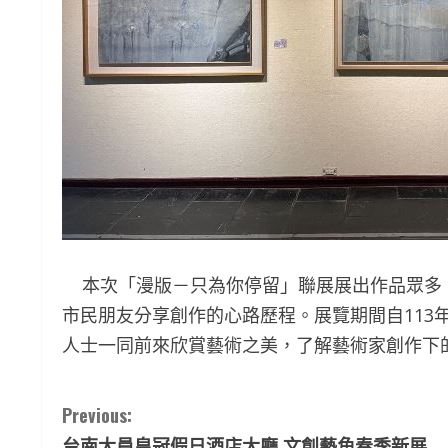
本次「漫版－只為你停留」聯展展出作品眾多，3月
市民朋友分享創作的心路歷程。展覽期間自113年
人士一同前來欣賞藝術之美，了解藝術家創作下
C
Previous:
台南大員皇冠假日酒店大廳 文創藝角春季新展