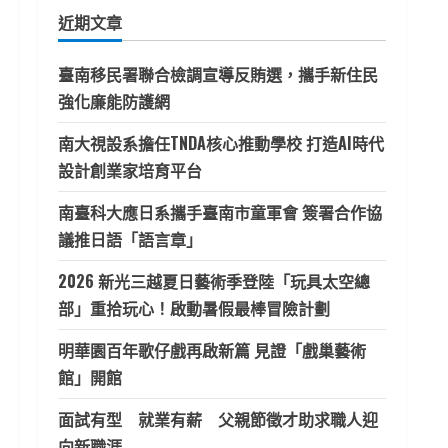
鍵
近期文章
字:
臺南移民署聯合檢調宣導反賄選，攜手新住民
強化廉能防護網
南大視設系擔任TNDA核心推動學校 打造AI時代
設計創業家培育平台
南臺科大應日系攜手臺南市童軍會 簽署合作協
議推日語「語言章」
2026 新光三越夏日藝術季登陸「玩具太空總
部」重拾玩心！啟動暑假最棒冒險計劃
明華園百年歌仔戲再啟新篇 見證「戲巢藝術
館」開館
面試有型 就業有薪 父親節徵才助求職人迎
向新職涯