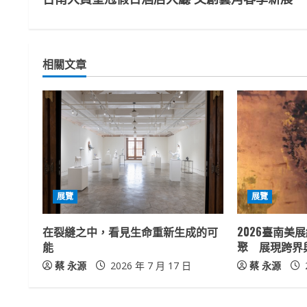
o
n
t
相關文章
i
n
u
e
展覽
展覽
R
在裂縫之中，看見生命重新生成的可
2026臺南美
e
能
聚 展現跨界
a
蔡 永源
2026 年 7 月 17 日
蔡 永源
d