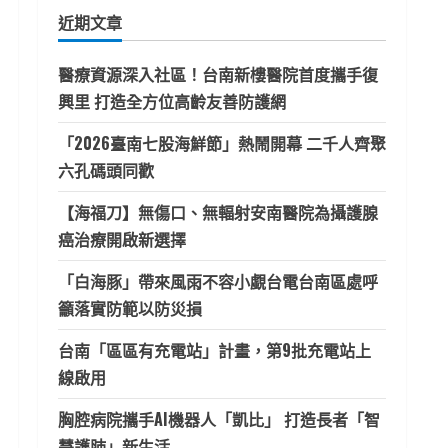
鍵
近期文章
字:
醫療資源深入社區！台南新樓醫院首度攜手復
興里 打造全方位高齡友善防護網
「2026臺南七股海鮮節」熱鬧開幕 二千人齊聚
六孔碼頭同歡
【海福刀】無傷口、無輻射安南醫院為攝護腺
癌治療開啟新選擇
「白海豚」帶來風雨不容小覷台電台南區處呼
籲落實防範以防災損
台南「區區有充電站」計畫，第9批充電站上
線啟用
胸腔病院攜手AI機器人「凱比」 打造長者「智
慧護肺」新生活