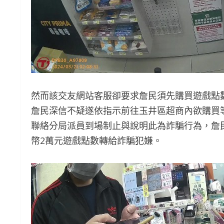
然而該交友網站客服卻要求詹民須先購買遊戲點數，
詹民深信不疑遂依指示前往玉井區超商內欲購買
聯絡分局派員到場制止與說明此為詐騙行為，詹
幣2萬元遊戲點數轉給詐騙犯嫌。