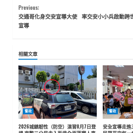
C
Previous:
交通哥化身交安宣導大使 率交安小小兵啟動跨
o
宣導
n
t
相關文章
i
n
u
e
R
警政
警政
e
2026城鎮韌性（防空）演習8月7日登
安全宣導走進