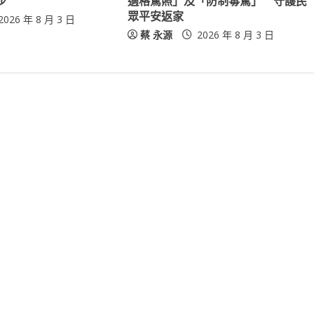
步
適格駕照」及「防制毒駕」 守護民
眾平安返家
2026 年 8 月 3 日
蔡 永源
2026 年 8 月 3 日