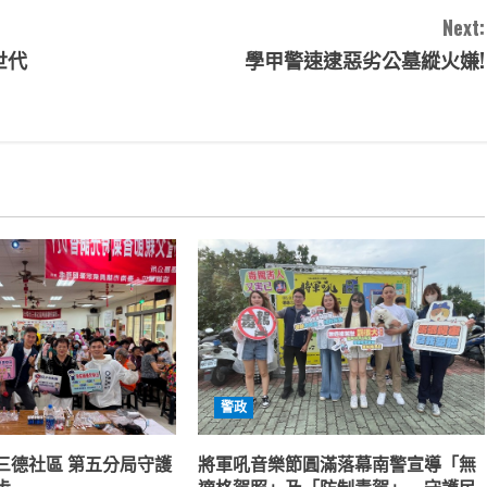
Next:
世代
學甲警速逮惡劣公墓縱火嫌!
警政
三德社區 第五分局守護
將軍吼音樂節圓滿落幕南警宣導「無