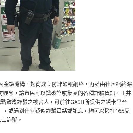
內金融機構、超商成立防詐通報網絡，再藉由社區網絡深
防觀念，讓市民可以識破詐騙集團的各種詐騙資訊，玉井
戲點數遭詐騙之被害人，可前往GASH所提供之鎖卡平台
「鎖卡與退費」，或遇到任何疑似詐騙電話或訊息，均可以撥打165反
人士詐騙。