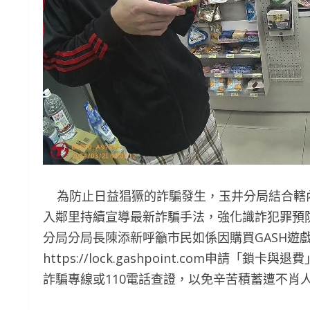
為防止日益猖獗的詐騙發生，玉井分局結合轄
入鄰里持續宣導最新詐騙手法，強化識詐犯罪預
分局分局長陳添新呼籲市民如係因購買GASH遊
https://lock.gashpoint.com申請
詐騙專線或110電話查證，以免辛苦積蓄遭不肖