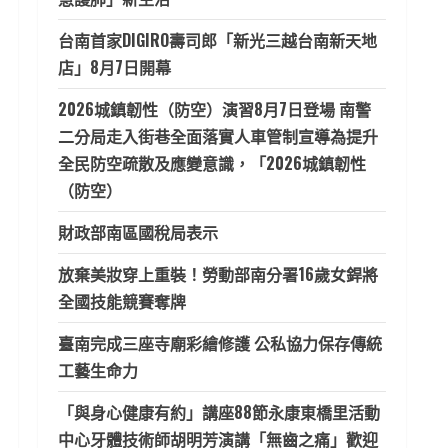
台南首家DIGIRO壽司郎「新光三越台南新天地
店」8月7日開幕
2026城鎮韌性（防空）演習8月7日登場 南警
二分局走入街巷全面落實人車管制宣導為提升
全民防空疏散及應變意識，「2026城鎮韌性
（防空）
財政部南區國稅局表示
放棄美妝穿上重裝！勞動部南分署16歲女銲將
全國技能競賽奪牌
臺南完成三座寺廟彩繪修護 公私協力保存傳統
工藝生命力
「與身心健康有約」講座88節永康東橋里活動
中心牙體技術師胡明芳演講「無齒之痛」歡迎