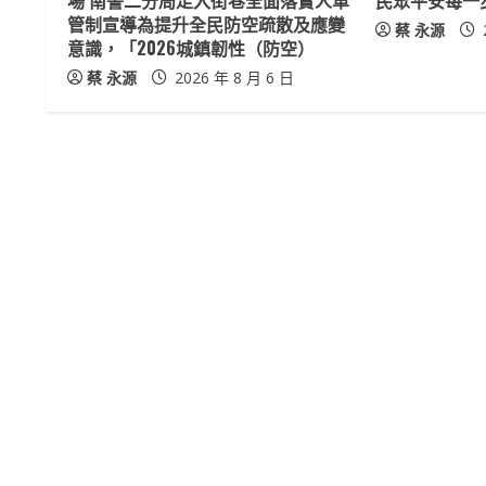
a
場 南警二分局走入街巷全面落實人車
民眾平安每一
管制宣導為提升全民防空疏散及應變
蔡 永源
d
意識，「2026城鎮韌性（防空）
蔡 永源
2026 年 8 月 6 日
i
n
g