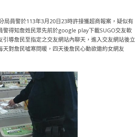
局員警於113年3月20日23時許接獲超商報案，疑似有
知詹姓民眾先前於google play下載SUGO交友軟
友引導詹民至指定之交友網站內聊天，進入交友網站後立
每天對詹民噓寒問暖，四天後詹民心動欲邀約女網友