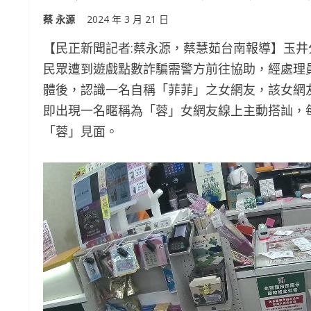
蔡 永源
2024 年 3 月 21 日
【民正新聞記者:蔡永源，蔡慧茹台南報導】玉井分
民眾遭到遊戲點數詐騙需警方前往協助，經處理員警得
體後，認識一名自稱「菲菲」之女網友，該女網
即出現一名暱稱為「蓉」女網友線上主動搭訕，
「蓉」見面。