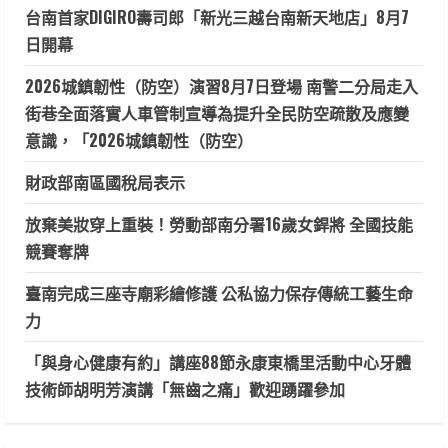
台南首家DIGIRO壽司郎「新光三越台南新天地店」8月7
日開幕
2026城鎮韌性（防空）演習8月7日登場 南警二分局走入
街巷全面落實人車管制宣導為提升全民防空疏散及應變
意識，「2026城鎮韌性（防空）
財政部南區國稅局表示
放棄美妝穿上重裝！勞動部南分署16歲女銲將 全國技能
競賽奪牌
臺南完成三座寺廟彩繪修護 公私協力保存傳統工藝生命
力
「與身心健康有約」講座88節永康東橋里活動中心牙體
技術師胡明芳演講「無齒之痛」歡迎踴躍參加