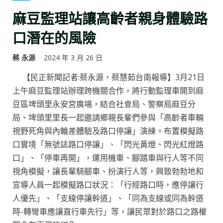
麻豆監理站讓高齡者親身體驗路
口潛在的風險
蔡 永源
2024 年 3 月 26 日
【民正新聞記者:蔡永源，蔡慧茹台南報導】3月21日
上午麻豆監理站辦理跨機關合作，將行動監理車開到麻
豆區埤頭里永安宮廣場，結合社會局、警察局麻豆分
局、埤頭里里長一起邀請鄉親長輩們參與「高齡者車輛
視野死角與內輪差體驗及路口停讓」演練。布置模擬路
口實境「無號誌路口停讓」、「閃光黃燈、閃光紅燈路
口」、「停車再開」，運用機車、腳踏車與行人等不同
視角模擬，讓長輩騎腳車、扮演行人等，興致勃勃地和
宣導人員一起模擬路口狀況：「行經路口時，應停讓行
人優先」、「支線停讓幹道」、「同為支線或同為幹道
時-轉彎車應讓直行車先行」等，讓民眾對於路口之路權