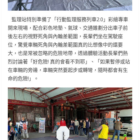
監理站特別準備了「行動監理服務列車2.0」彩繪專車
開來現場，配合彩色地墊、氣球、交通錐劃分出車子前
後左右的視野死角與內輪差範圍，長輩們坐在駕駛座
位，驚覺車輛死角與內輪差範圍真的比想像中的還要
大，也是常被忽略的危險地帶，透過體驗活動長輩們熱
烈討論著「好危險! 真的會看不到耶」、「如果暫停或站
在車輛的旁邊，車輛突然要起步或轉彎，隨時都會有生
命的危險!」。