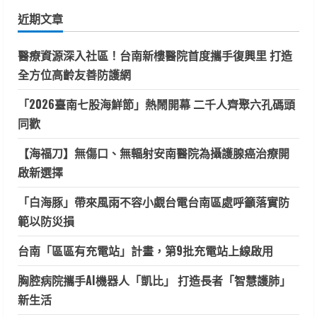
鍵
近期文章
字:
醫療資源深入社區！台南新樓醫院首度攜手復興里 打造
全方位高齡友善防護網
「2026臺南七股海鮮節」熱鬧開幕 二千人齊聚六孔碼頭
同歡
【海福刀】無傷口、無輻射安南醫院為攝護腺癌治療開
啟新選擇
「白海豚」帶來風雨不容小覷台電台南區處呼籲落實防
範以防災損
台南「區區有充電站」計畫，第9批充電站上線啟用
胸腔病院攜手AI機器人「凱比」 打造長者「智慧護肺」
新生活