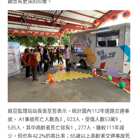
觀念有更深的印象。
麻豆監理站站長吳至哲表示，統計國內112年道路交通事
故， A1事故死亡人數為3
﹐
023人，受傷人數53萬9
﹐
535人，其中高齡者死亡就有1
﹐
277人，雖較111年減
少，但也有42.2%的高比率；65歲以上高齡者交通事故死