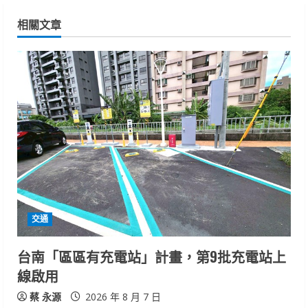
i
相關文章
n
u
e
R
e
a
d
交通
i
台南「區區有充電站」計畫，第9批充電站上
n
線啟用
g
蔡 永源
2026 年 8 月 7 日