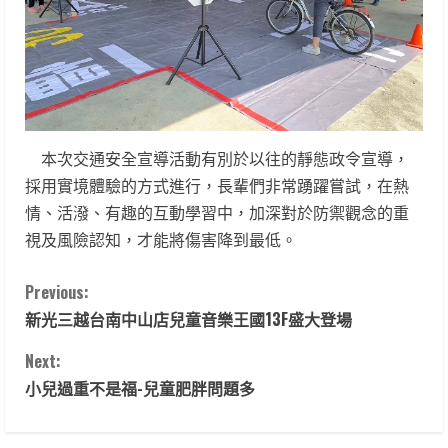
本次交通安全宣導活動有別於以往的靜態政令宣導，
採用實境體驗的方式進行，長輩們非常踴躍嘗試，在熱
情、活潑、有趣的互動學習中，加深對於防禦觀念的重
視及風險認知，才能將傷害降到最低。
C
Previous:
新光三越台南中山店兒童音樂王國13F盛大登場
o
Next:
n
小兒過重不是福-兒童肥胖問題多
t