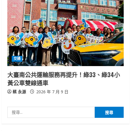
交通
大臺南公共運輸服務再提升！綠33、綠34小
黃公車雙線通車
蔡 永源
2026 年 7 月 9 日
搜
尋
關