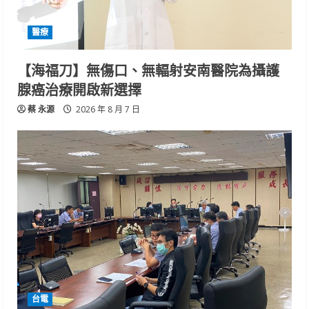
醫療
【海福刀】無傷口、無輻射安南醫院為攝護
腺癌治療開啟新選擇
蔡 永源
2026 年 8 月 7 日
台電