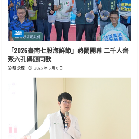
旅遊
「2026臺南七股海鮮節」熱鬧開幕 二千人齊
聚六孔碼頭同歡
蔡 永源
2026 年 8 月 8 日