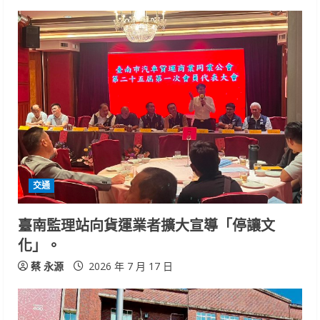
交通
臺南監理站向貨運業者擴大宣導「停讓文
化」。
蔡 永源
2026 年 7 月 17 日