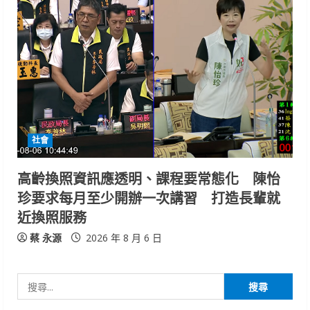
社會
高齡換照資訊應透明、課程要常態化 陳怡
珍要求每月至少開辦一次講習 打造長輩就
近換照服務
蔡 永源
2026 年 8 月 6 日
搜
尋