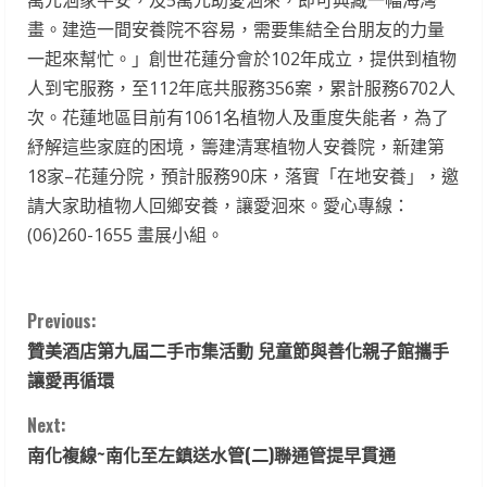
萬元洄家平安，及5萬元助愛洄來，即可典藏一幅海灣
畫。建造一間安養院不容易，需要集結全台朋友的力量
一起來幫忙。」創世花蓮分會於102年成立，提供到植物
人到宅服務，至112年底共服務356案，累計服務6702人
次。花蓮地區目前有1061名植物人及重度失能者，為了
紓解這些家庭的困境，籌建清寒植物人安養院，新建第
18家–花蓮分院，預計服務90床，落實「在地安養」，邀
請大家助植物人回鄉安養，讓愛洄來。愛心專線：
(06)260-1655 畫展小組。
C
Previous:
贊美酒店第九屆二手市集活動 兒童節與善化親子館攜手
o
讓愛再循環
n
Next:
t
南化複線~南化至左鎮送水管(二)聯通管提早貫通