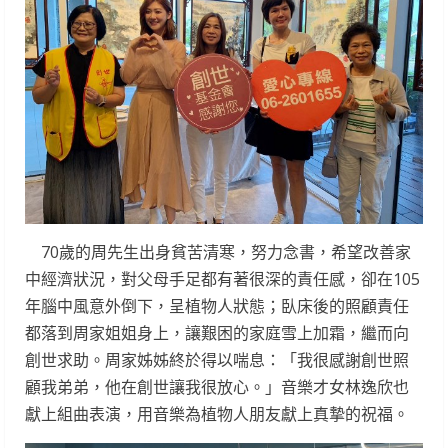
70歲的周先生出身貧苦清寒，努力念書，希望改善家
中經濟狀況，對父母手足都有著很深的責任感，卻在105
年腦中風意外倒下，呈植物人狀態；臥床後的照顧責任
都落到周家姐姐身上，讓艱困的家庭雪上加霜，繼而向
創世求助。周家姊姊終於得以喘息：「我很感謝創世照
顧我弟弟，他在創世讓我很放心。」音樂才女林逸欣也
獻上組曲表演，用音樂為植物人朋友獻上真摯的祝福。