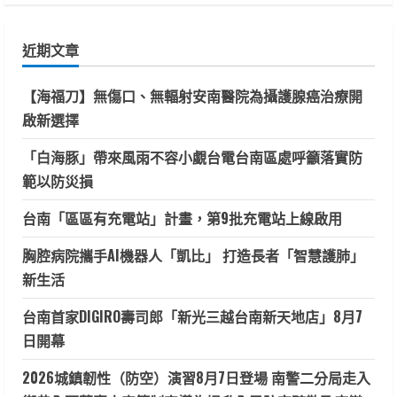
關
鍵
近期文章
字:
【海福刀】無傷口、無輻射安南醫院為攝護腺癌治療開
啟新選擇
「白海豚」帶來風雨不容小覷台電台南區處呼籲落實防
範以防災損
台南「區區有充電站」計畫，第9批充電站上線啟用
胸腔病院攜手AI機器人「凱比」 打造長者「智慧護肺」
新生活
台南首家DIGIRO壽司郎「新光三越台南新天地店」8月7
日開幕
2026城鎮韌性（防空）演習8月7日登場 南警二分局走入