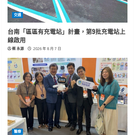
交通
台南「區區有充電站」計畫，第9批充電站上
線啟用
蔡 永源
2026 年 8 月 7 日
醫療