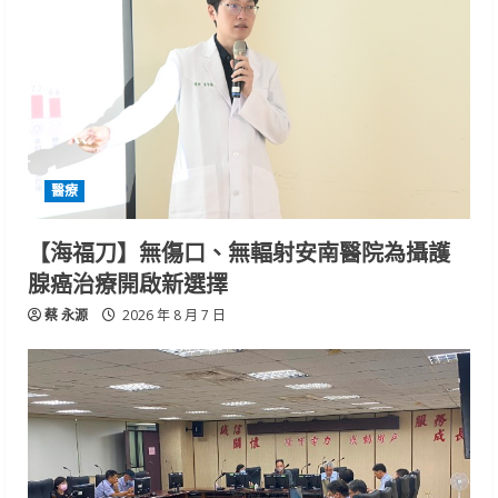
醫療
【海福刀】無傷口、無輻射安南醫院為攝護
腺癌治療開啟新選擇
蔡 永源
2026 年 8 月 7 日