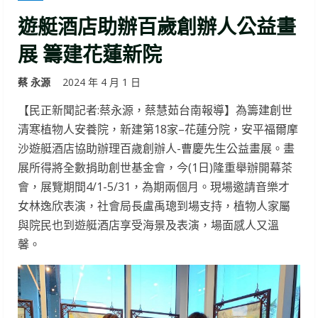
遊艇酒店助辦百歲創辦人公益畫
展 籌建花蓮新院
蔡 永源
2024 年 4 月 1 日
【民正新聞記者:蔡永源，蔡慧茹台南報導】為籌建創世
清寒植物人安養院，新建第18家–花蓮分院，安平福爾摩
沙遊艇酒店協助辦理百歲創辦人-曹慶先生公益畫展。畫
展所得將全數捐助創世基金會，今(1日)隆重舉辦開幕茶
會，展覽期間4/1-5/31，為期兩個月。現場邀請音樂才
女林逸欣表演，社會局長盧禹璁到場支持，植物人家屬
與院民也到遊艇酒店享受海景及表演，場面感人又溫
馨。