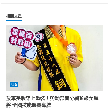
i
n
相關文章
u
e
R
e
a
d
i
社會
n
放棄美妝穿上重裝！勞動部南分署16歲女銲
將 全國技能競賽奪牌
g