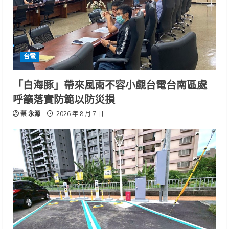
台電
「白海豚」帶來風雨不容小覷台電台南區處
呼籲落實防範以防災損
蔡 永源
2026 年 8 月 7 日