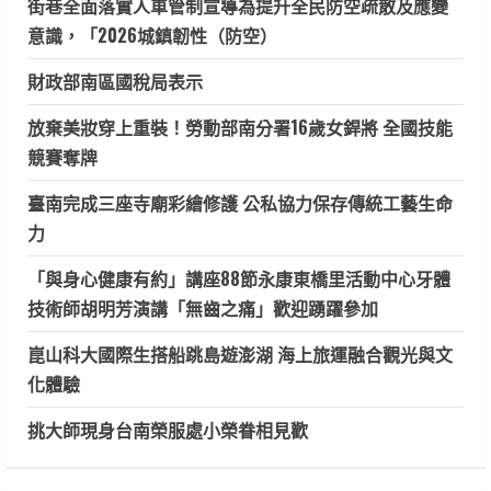
街巷全面落實人車管制宣導為提升全民防空疏散及應變
意識，「2026城鎮韌性（防空）
財政部南區國稅局表示
放棄美妝穿上重裝！勞動部南分署16歲女銲將 全國技能
競賽奪牌
臺南完成三座寺廟彩繪修護 公私協力保存傳統工藝生命
力
「與身心健康有約」講座88節永康東橋里活動中心牙體
技術師胡明芳演講「無齒之痛」歡迎踴躍參加
崑山科大國際生搭船跳島遊澎湖 海上旅運融合觀光與文
化體驗
挑大師現身台南榮服處小榮眷相見歡