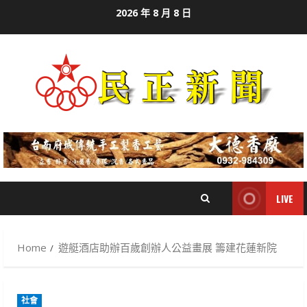
Skip
2026 年 8 月 8 日
to
content
LIVE
Home
遊艇酒店助辦百歲創辦人公益畫展 籌建花蓮新院
社會