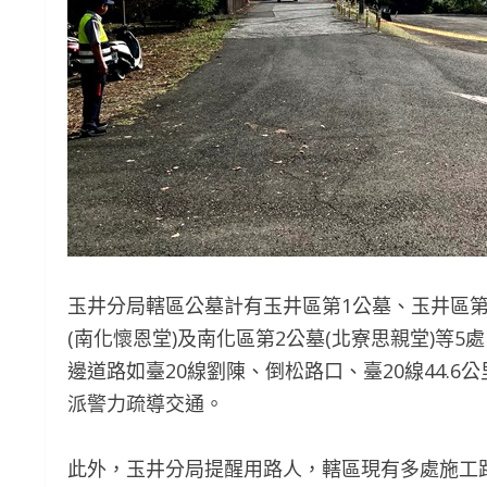
玉井分局轄區公墓計有玉井區第1公墓、玉井區第
(南化懷恩堂)及南化區第2公墓(北寮思親堂)等
邊道路如臺20線劉陳、倒松路口、臺20線44.6公里
派警力疏導交通。
此外，玉井分局提醒用路人，轄區現有多處施工路