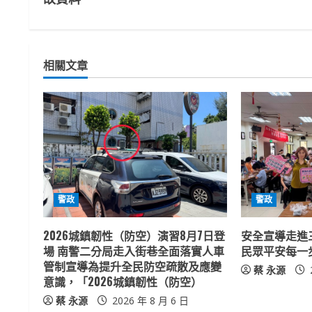
n
t
相關文章
i
n
u
e
R
警政
警政
e
2026城鎮韌性（防空）演習8月7日登
安全宣導走進
a
場 南警二分局走入街巷全面落實人車
民眾平安每一
管制宣導為提升全民防空疏散及應變
蔡 永源
d
意識，「2026城鎮韌性（防空）
蔡 永源
2026 年 8 月 6 日
i