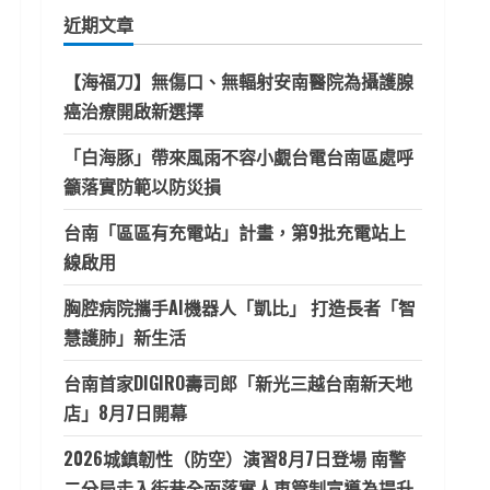
鍵
近期文章
字:
【海福刀】無傷口、無輻射安南醫院為攝護腺
癌治療開啟新選擇
「白海豚」帶來風雨不容小覷台電台南區處呼
籲落實防範以防災損
台南「區區有充電站」計畫，第9批充電站上
線啟用
胸腔病院攜手AI機器人「凱比」 打造長者「智
慧護肺」新生活
台南首家DIGIRO壽司郎「新光三越台南新天地
店」8月7日開幕
2026城鎮韌性（防空）演習8月7日登場 南警
二分局走入街巷全面落實人車管制宣導為提升