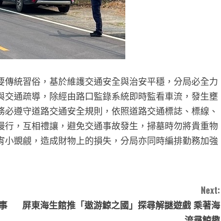
要傳統習俗，基於維護交通安全與治安平穩，分局必全力
與交通疏導，除經由路口監錄系統即時監看車流，發生壅
務必遵守道路交通安全規則，依照道路交通標誌、標線、
慢行，互相禮讓，避免交通事故發生，掃墓時勿將貴重物
宵小覬覦，造成財物上的損失，分局亦同時編排勤務加強
Next:
事
屏東海生館推「遨游鯨之國」探尋解謎遊戲 乘著海
流尋鯨趣