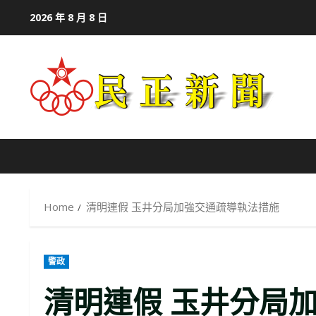
Skip
2026 年 8 月 8 日
to
content
Home
清明連假 玉井分局加強交通疏導執法措施
警政
清明連假 玉井分局