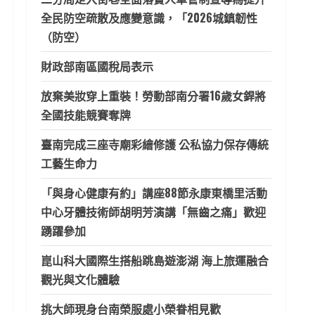
全民防空疏散及應變意識，「2026城鎮韌性
（防空）
財政部南區國稅局表示
放棄美妝穿上重裝！勞動部南分署16歲女銲將
全國技能競賽奪牌
臺南完成三座寺廟彩繪修護 公私協力保存傳統
工藝生命力
「與身心健康有約」講座88節永康東橋里活動
中心牙體技術師胡明芳演講「無齒之痛」歡迎
踴躍參加
崑山科大國際生搭船跳島遊澎湖 海上旅運融合
觀光與文化體驗
挑大師現身台南榮服處小榮眷相見歡