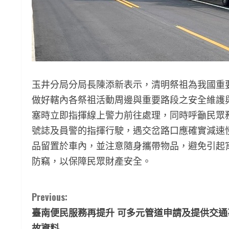
玉井分局分局長陳添新表示，清明祭祖為我國重
做好轄內各祭祖活動周邊與重要路段之安全維護
塞時立即指揮線上警力前往處理，同時呼籲民眾
號誌及員警的指揮行駛，遇交岔路口應確實減速
品留置於車內，並注意隨身攜帶物品，避免引起
防竊，以保障民眾財產安全。
C
Previous:
臺南便民服務再提升 可多元管道申請及提供交通
o
故資料