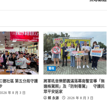
警政
三德社區 第五分局守護
將軍吼音樂節圓滿落幕南警宣導「無
步
適格駕照」及「防制毒駕」 守護民
眾平安返家
2026 年 8 月 3 日
蔡 永源
2026 年 8 月 3 日