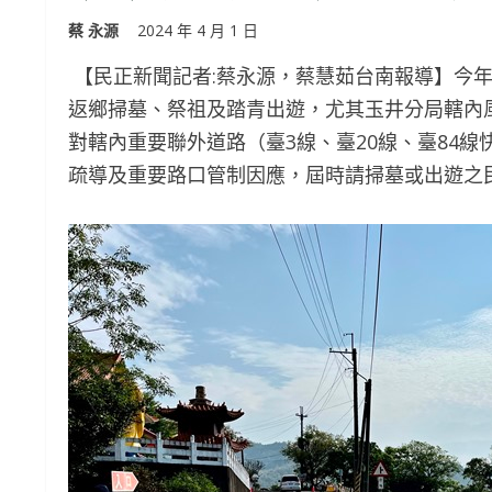
蔡 永源
2024 年 4 月 1 日
【民正新聞記者:蔡永源，蔡慧茹台南報導】今年
返鄉掃墓、祭祖及踏青出遊，尤其玉井分局轄內
對轄內重要聯外道路（臺3線、臺20線、臺84
疏導及重要路口管制因應，屆時請掃墓或出遊之