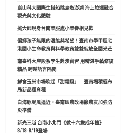
崑山科大國際生搭船跳島遊澎湖 海上旅運融合
觀光與文化體驗
挑大師現身台南榮服處小榮眷相見歡
偏鄉孩子無限的潛能與希望！臺南市學甲區宅
港國小生命教育與科學教育雙雙綻放全國光芒
南臺科大產設系學生赴澳實習 用精湛手藝修復
精品 跨越語言隔閡
鮮食玉米市場吹起「甜糯風」 臺南場積極布
局新品種育種
白海豚颱風逼近，臺南區農改場籲農友加強防
災準備
新光三越 台南小北門《做十六歲成年禮》
8/18-8/19登場