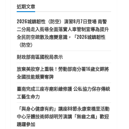
鍵
近期文章
字:
2026城鎮韌性（防空）演習8月7日登場 南警
二分局走入街巷全面落實人車管制宣導為提升
全民防空疏散及應變意識，「2026城鎮韌性
（防空）
財政部南區國稅局表示
放棄美妝穿上重裝！勞動部南分署16歲女銲將
全國技能競賽奪牌
臺南完成三座寺廟彩繪修護 公私協力保存傳統
工藝生命力
「與身心健康有約」講座88節永康東橋里活動
中心牙體技術師胡明芳演講「無齒之痛」歡迎
踴躍參加