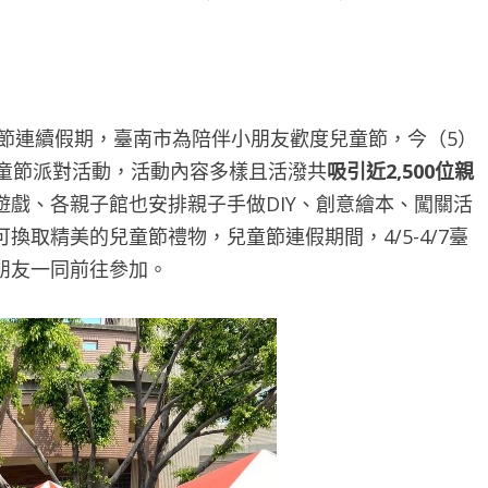
節連續假期，臺南市為陪伴小朋友歡度兒童節，今（5）
兒童節派對活動，活動內容多樣且活潑共
吸引近2,500位親
戲、各親子館也安排親子手做DIY、創意繪本、闖關活
取精美的兒童節禮物，兒童節連假期間，4/5-4/7臺
朋友一同前往參加。