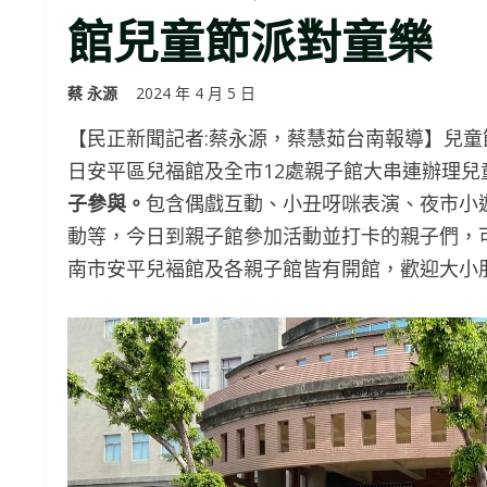
館兒童節派對童樂
蔡 永源
2024 年 4 月 5 日
【民正新聞記者:蔡永源，蔡慧茹台南報導】兒童
日安平區兒福館及全市12處親子館大串連辦理
子參與。
包含偶戲互動、小丑呀咪表演、夜市小遊
動等，今日到親子館參加活動並打卡的親子們，可換
南市安平兒褔館及各親子館皆有開館，歡迎大小