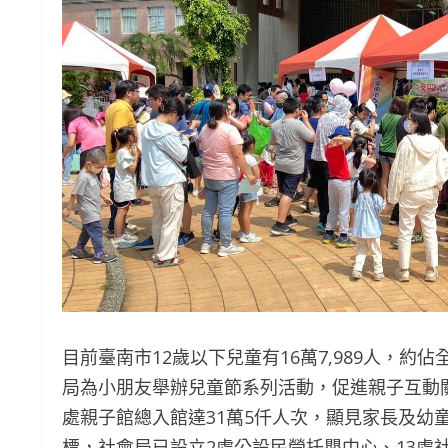
目前臺南市12歲以下兒童有16萬7,989人，
局為小朋友舉辦兒童節系列活動，促進親子互動
處親子館總入館達31萬5仟人次，顯見家長及幼
標，社會局已設立2處公設民營托嬰中心、13處