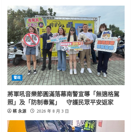
警政
將軍吼音樂節圓滿落幕南警宣導「無適格駕
照」及「防制毒駕」 守護民眾平安返家
蔡 永源
2026 年 8 月 3 日