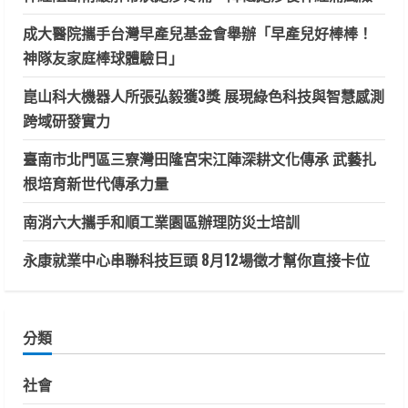
成大醫院攜手台灣早產兒基金會舉辦「早產兒好棒棒！
神隊友家庭棒球體驗日」
崑山科大機器人所張弘毅獲3獎 展現綠色科技與智慧感測
跨域研發實力
臺南市北門區三寮灣田隆宮宋江陣深耕文化傳承 武藝扎
根培育新世代傳承力量
南消六大攜手和順工業園區辦理防災士培訓
永康就業中心串聯科技巨頭 8月12場徵才幫你直接卡位
分類
社會