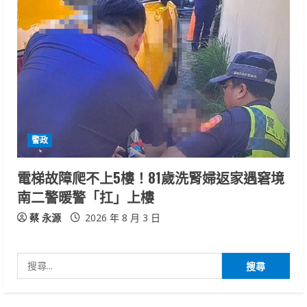
警政
電梯故障爬不上5樓！81歲洗腎婦返家遇窘境
南二警暖警「扛」上樓
蔡 永源
2026 年 8 月 3 日
搜
尋
關