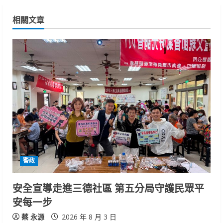
n
相關文章
u
e
R
e
a
d
i
警政
n
安全宣導走進三德社區 第五分局守護民眾平
安每一步
g
蔡 永源
2026 年 8 月 3 日