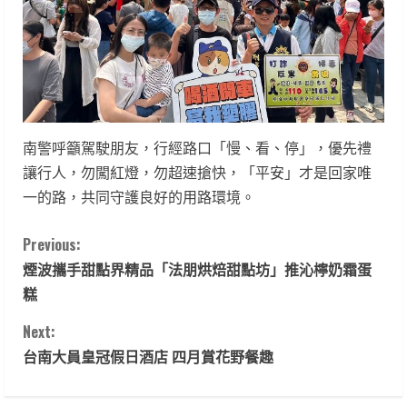
南警呼籲駕駛朋友，行經路口「慢、看、停」，優先禮
讓行人，勿闖紅燈，勿超速搶快，「平安」才是回家唯
一的路，共同守護良好的用路環境。
C
Previous:
煙波攜手甜點界精品「法朋烘焙甜點坊」推沁檸奶霜蛋
o
糕
n
Next:
t
台南大員皇冠假日酒店 四月賞花野餐趣
i