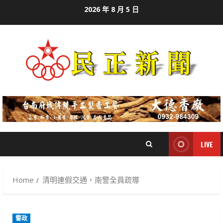
Skip
2026 年 8 月 5 日
to
content
LIVE
Home
清明連假交通，南警全員疏導
警政