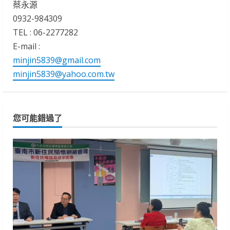
蔡永源
0932-984309
TEL : 06-2277282
E-mail :
minjin5839@gmail.com
minjin5839@yahoo.com.tw
您可能錯過了