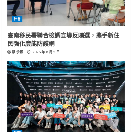
社會
臺南移民署聯合檢調宣導反賄選，攜手新住
民強化廉能防護網
蔡 永源
2026 年 8 月 5 日