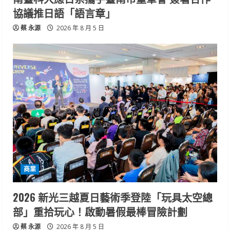
協議推日語「語言章」
蔡 永源
2026 年 8 月 5 日
商業
2026 新光三越夏日藝術季登陸「玩具太空總
部」重拾玩心！啟動暑假最棒冒險計劃
蔡 永源
2026 年 8 月 5 日