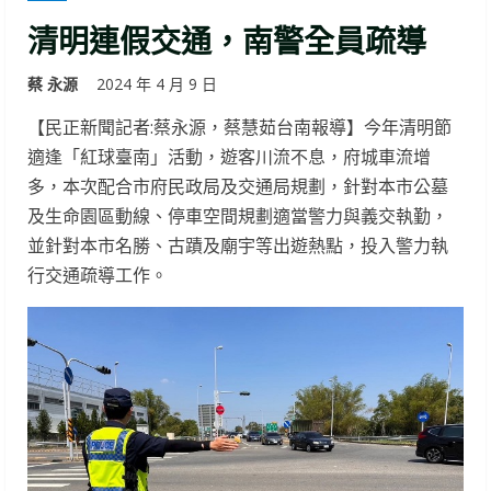
清明連假交通，南警全員疏導
蔡 永源
2024 年 4 月 9 日
【民正新聞記者:蔡永源，蔡慧茹台南報導】今年清明節
適逢「紅球臺南」活動，遊客川流不息，府城車流增
多，本次配合市府民政局及交通局規劃，針對本市公墓
及生命園區動線、停車空間規劃適當警力與義交執勤，
並針對本市名勝、古蹟及廟宇等出遊熱點，投入警力執
行交通疏導工作。