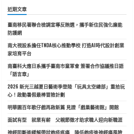
鍵
近期文章
字:
臺南移民署聯合檢調宣導反賄選，攜手新住民強化廉能
防護網
南大視設系擔任TNDA核心推動學校 打造AI時代設計創業
家培育平台
南臺科大應日系攜手臺南市童軍會 簽署合作協議推日語
「語言章」
2026 新光三越夏日藝術季登陸「玩具太空總部」重拾玩
心！啟動暑假最棒冒險計劃
明華園百年歌仔戲再啟新篇 見證「戲巢藝術館」開館
面試有型 就業有薪 父親節徵才助求職人迎向新職涯
神經阻斷術緩解帶狀皰疹疼痛 降低皰疹後神經痛風險