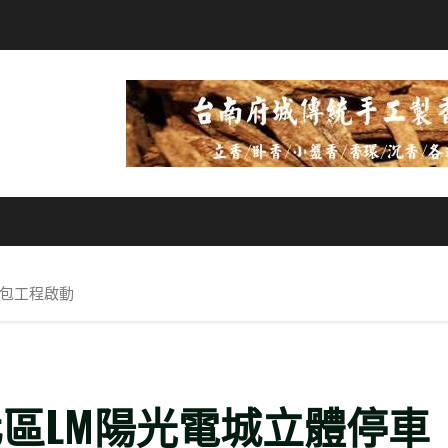
統包工程啟動
化區LM陽光電城立體停車