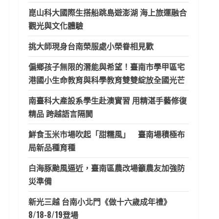
崑山科大國際生搭船跳島遊澎湖 海上旅運融合
觀光與文化體驗
挑大師現身台南榮服處小榮眷相見歡
偏鄉孩子無限的潛能與希望！臺南市學甲區宅
港國小生命教育與科學教育雙雙綻放全國光芒
南臺科大產設系學生赴澳實習 用精湛手藝修復
精品 跨越語言隔閡
鮮食玉米市場吹起「甜糯風」 臺南場積極布
局新品種育種
白海豚颱風逼近，臺南區農改場籲農友加強防
災準備
新光三越 台南小北門《做十六歲成年禮》
8/18-8/19登場