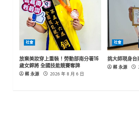
n
u
e
社會
社會
R
放棄美妝穿上重裝！勞動部南分署16
挑大師現身台
e
歲女銲將 全國技能競賽奪牌
蔡 永源
a
蔡 永源
2026 年 8 月 6 日
d
i
n
g