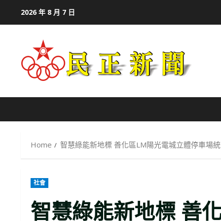
Skip
2026 年 8 月 7 日
to
content
Home
智慧綠能新地標 善化區LM陽光電城立體停車場
社會
智慧綠能新地標 善