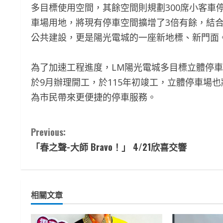
多目標使用空間，其餘空間則規劃300席小客車
車場用地，將現有停車空間擴增了3倍有餘，結
公共建設，更是陽光電城的一座新地標、新門面
為了加速工程進度，LM陽光電城多目標立體停
於9月辦理開工，於115年初竣工，立體停車場
為市民帶來更便捷的停車服務。
C
Previous:
「春之聲-大師 Bravo！」 4/21欣喜交響
o
n
t
相關文章
i