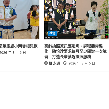
社會
南榮服處小榮眷相見歡
高齡換照資訊應透明、課程要常態
化 陳怡珍要求每月至少開辦一次講
2026 年 8 月 6 日
習 打造長輩就近換照服務
蔡 永源
2026 年 8 月 6 日