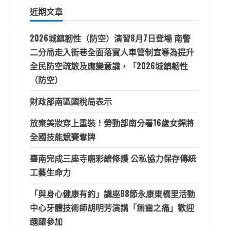
鍵
近期文章
字:
2026城鎮韌性（防空）演習8月7日登場 南警
二分局走入街巷全面落實人車管制宣導為提升
全民防空疏散及應變意識，「2026城鎮韌性
（防空）
財政部南區國稅局表示
放棄美妝穿上重裝！勞動部南分署16歲女銲將
全國技能競賽奪牌
臺南完成三座寺廟彩繪修護 公私協力保存傳統
工藝生命力
「與身心健康有約」講座88節永康東橋里活動
中心牙體技術師胡明芳演講「無齒之痛」歡迎
踴躍參加