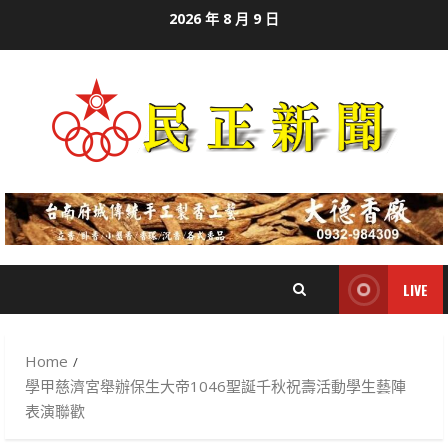
Skip
2026 年 8 月 9 日
to
content
LIVE
Home
學甲慈濟宮舉辦保生大帝1046聖誕千秋祝壽活動學生藝陣
表演聯歡