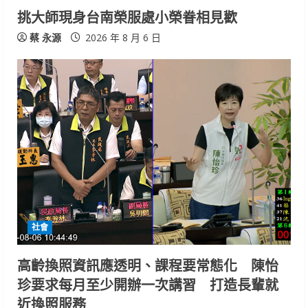
挑大師現身台南榮服處小榮眷相見歡
蔡 永源
2026 年 8 月 6 日
社會
高齡換照資訊應透明、課程要常態化 陳怡
珍要求每月至少開辦一次講習 打造長輩就
近換照服務