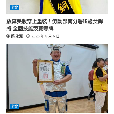
d
社會
i
放棄美妝穿上重裝！勞動部南分署16歲女銲
n
將 全國技能競賽奪牌
g
蔡 永源
2026 年 8 月 6 日
社會