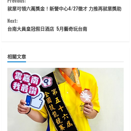
C
Previous:
就業可領六萬獎金！新營中心4/27徵才 力推再就業獎助
o
Next:
n
台南大員皇冠假日酒店 5月藝奇玩台南
t
i
相關文章
n
u
e
R
e
a