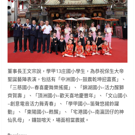
董事長王文宗說，學甲13庄國小學生，為恭祝保生大帝
聖誕藝陣表演，包括有「中洲國小–鼓震乾坤迎嘉賓」、
「三慈國小–春喜慶舞樂搖擺」、「錦湖國小–活力醒獅
齊賀壽 」、「頂洲國小–歡天喜地慶豐年」、「文山國小
–創意電音活力舞青春」、「學甲國小–笛聲悠揚鈴躍
動」、「東陽國小–甦醒」、「宅港國小–南瀛囝仔的神
仙乳母」，鑼鼓喧天，場面相當震撼。