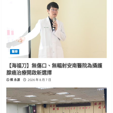
醫療
【海福刀】無傷口、無輻射安南醫院為攝護
腺癌治療開啟新選擇
蔡 永源
2026 年 8 月 7 日