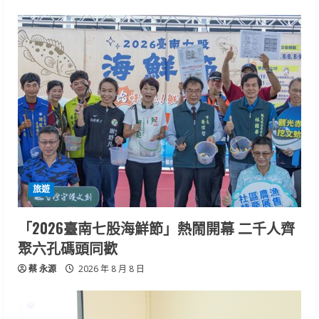
旅遊
「2026臺南七股海鮮節」熱鬧開幕 二千人齊
聚六孔碼頭同歡
蔡 永源
2026 年 8 月 8 日