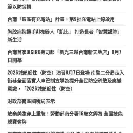
範以防災損
台南「區區有充電站」計畫，第9批充電站上線啟用
胸腔病院攜手AI機器人「凱比」 打造長者「智慧護肺」
新生活
台南首家DIGIRO壽司郎「新光三越台南新天地店」8月7
日開幕
2026城鎮韌性（防空）演習8月7日登場 南警二分局走入
街巷全面落實人車管制宣導為提升全民防空疏散及應變
意識，「2026城鎮韌性（防空）
財政部南區國稅局表示
放棄美妝穿上重裝！勞動部南分署16歲女銲將 全國技能
競賽奪牌