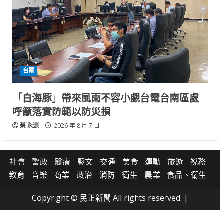
台電
「白海豚」帶來風雨不容小覷台電台南區處
呼籲落實防範以防災損
蔡 永源
2026 年 8 月 7 日
社會
警政
醫療
藝文
交通
美食
運動
旅遊
祱務
教育
音樂
商業
政治
消防
衛生
農業
食品、衛生
Copyright © 民正新聞 All rights reserved.
|