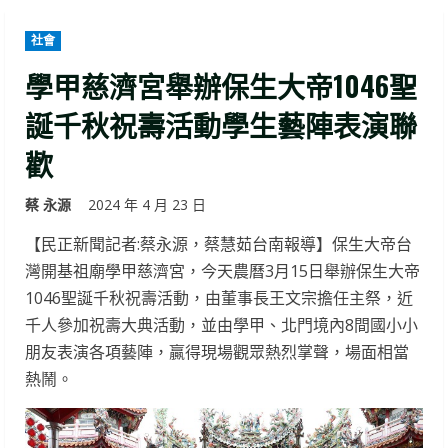
社會
學甲慈濟宮舉辦保生大帝1046聖
誕千秋祝壽活動學生藝陣表演聯
歡
蔡 永源
2024 年 4 月 23 日
【民正新聞記者:蔡永源，蔡慧茹台南報導】保生大帝台
灣開基祖廟學甲慈濟宮，今天農曆3月15日舉辦保生大帝
1046聖誕千秋祝壽活動，由董事長王文宗擔任主祭，近
千人參加祝壽大典活動，並由學甲、北門境內8間國小小
朋友表演各項藝陣，贏得現場觀眾熱烈掌聲，場面相當
熱鬧。