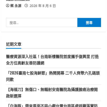
蔡 永源
2026 年 8 月 6 日
搜
尋
關
鍵
近期文章
字:
醫療資源深入社區！台南新樓醫院首度攜手復興里 打造
全方位高齡友善防護網
「2026臺南七股海鮮節」熱鬧開幕 二千人齊聚六孔碼頭
同歡
【海福刀】無傷口、無輻射安南醫院為攝護腺癌治療開
啟新選擇
「白海豚」帶來風雨不容小覷台電台南區處呼籲落實防