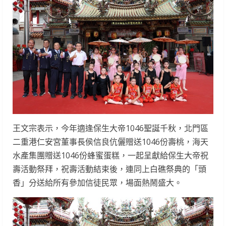
王文宗表示，今年適逢保生大帝1046聖誕千秋，北門區
二重港仁安宮董事長侯信良伉儷贈送1046份壽桃，海天
水產集團贈送1046份蜂蜜蛋糕，一起呈獻給保生大帝祝
壽活動祭拜，祝壽活動結束後，連同上白礁祭典的「頭
香」分送給所有參加信徒民眾，場面熱鬧盛大。