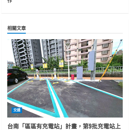
作
n
u
相關文章
e
R
e
a
d
i
n
交通
g
台南「區區有充電站」計畫，第9批充電站上