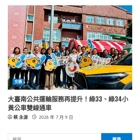
交通
大臺南公共運輸服務再提升！綠33、綠34小
黃公車雙線通車
蔡 永源
2026 年 7 月 9 日
搜