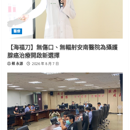
醫療
【海福刀】無傷口、無輻射安南醫院為攝護
腺癌治療開啟新選擇
蔡 永源
2026 年 8 月 7 日