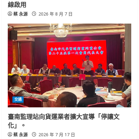
線啟用
蔡 永源
2026 年 8 月 7 日
交通
臺南監理站向貨運業者擴大宣導「停讓文
化」。
蔡 永源
2026 年 7 月 17 日