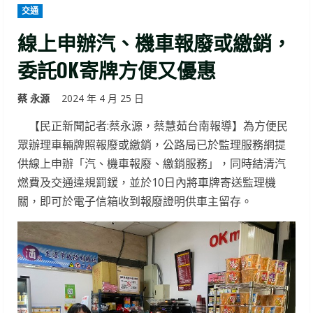
交通
線上申辦汽、機車報廢或繳銷，
委託OK寄牌方便又優惠
蔡 永源
2024 年 4 月 25 日
【民正新聞記者:蔡永源，蔡慧茹台南報導】為方便民
眾辦理車輛牌照報廢或繳銷，公路局已於監理服務網提
供線上申辦「汽、機車報廢、繳銷服務」，同時結清汽
燃費及交通違規罰鍰，並於10日內將車牌寄送監理機
關，即可於電子信箱收到報廢證明供車主留存。