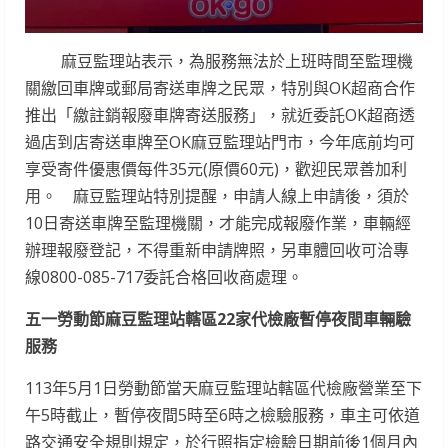
麻豆監理站表示，為服務無法於上班時間至監理機
關繳回車牌或郵局寄送車牌之民眾，特別與OK超商合作
推出「繳註銷報廢車牌寄送服務」，就近委託OK超商透
過店到店寄送車牌至OK麻豆監理站門市，今年底前均可
享受寄件優惠價每件35元(原價60元)，歡迎民眾善加利
用。 麻豆監理站特別提醒，申請人線上申請後，須於
10日寄送車牌至監理機關，才能完成報廢作業，車輛經
辦理報廢登記，不得重新申請牌照，另車體回收可洽專
線0800-085-717委託合格回收商處理。
五一勞動節麻豆監理站轄區22家代檢廠暫停夜間車輛驗
服務
113年5月1日勞動節當天麻豆監理站轄區代檢廠營業至下
午5時截止，暫停夜間5時至6時之檢驗服務，車主可依道
路交通安全規則規定，於行照指定檢驗日期前後1個月內