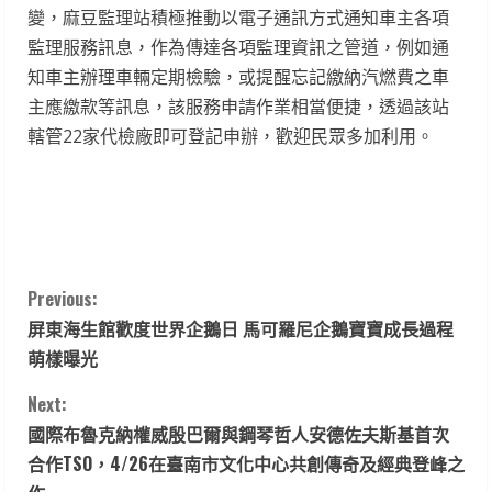
變，麻豆監理站積極推動以電子通訊方式通知車主各項
監理服務訊息，作為傳達各項監理資訊之管道，例如通
知車主辦理車輛定期檢驗，或提醒忘記繳納汽燃費之車
主應繳款等訊息，該服務申請作業相當便捷，透過該站
轄管22家代檢廠即可登記申辦，歡迎民眾多加利用。
C
Previous:
屏東海生館歡度世界企鵝日 馬可羅尼企鵝寶寶成長過程
o
萌樣曝光
n
Next:
t
國際布魯克納權威殷巴爾與鋼琴哲人安德佐夫斯基首次
合作TSO，4/26在臺南市文化中心共創傳奇及經典登峰之
i