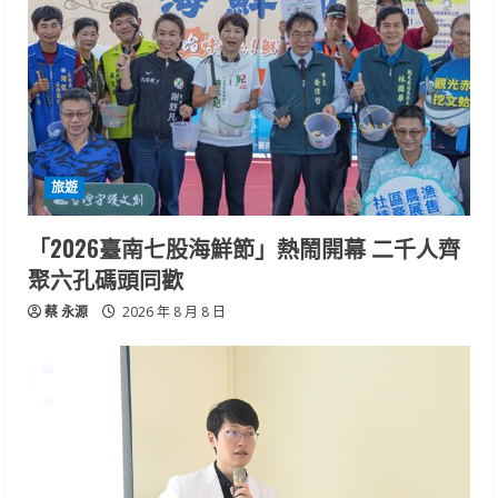
旅遊
「2026臺南七股海鮮節」熱鬧開幕 二千人齊
聚六孔碼頭同歡
蔡 永源
2026 年 8 月 8 日