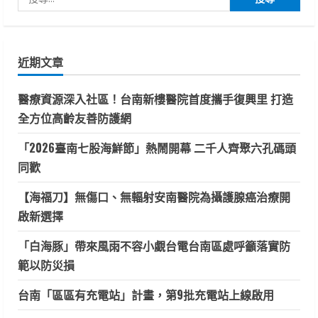
尋
關
鍵
近期文章
字:
醫療資源深入社區！台南新樓醫院首度攜手復興里 打造
全方位高齡友善防護網
「2026臺南七股海鮮節」熱鬧開幕 二千人齊聚六孔碼頭
同歡
【海福刀】無傷口、無輻射安南醫院為攝護腺癌治療開
啟新選擇
「白海豚」帶來風雨不容小覷台電台南區處呼籲落實防
範以防災損
台南「區區有充電站」計畫，第9批充電站上線啟用