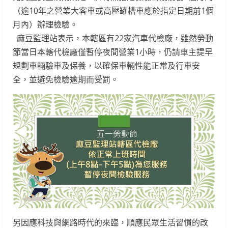
（逾10年之營業大客車或高壓罐槽車應於指定日期前1個
月內）辦理檢驗。
麻豆監理站表示，本轄區有22家汽車代檢廠，雖然勞動
節當日本轄代檢廠僅暫停夜間營業1小時，仍請車主提早
規劃車輛驗車及保養，以確保車輛性能正常及行車安
全，並避免檢驗逾期而受罰。
另因應科技與網路時代的來臨，順應民眾生活習慣的改