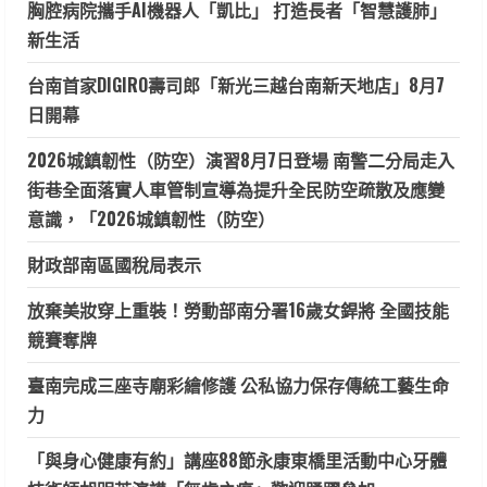
胸腔病院攜手AI機器人「凱比」 打造長者「智慧護肺」
新生活
台南首家DIGIRO壽司郎「新光三越台南新天地店」8月7
日開幕
2026城鎮韌性（防空）演習8月7日登場 南警二分局走入
街巷全面落實人車管制宣導為提升全民防空疏散及應變
意識，「2026城鎮韌性（防空）
財政部南區國稅局表示
放棄美妝穿上重裝！勞動部南分署16歲女銲將 全國技能
競賽奪牌
臺南完成三座寺廟彩繪修護 公私協力保存傳統工藝生命
力
「與身心健康有約」講座88節永康東橋里活動中心牙體