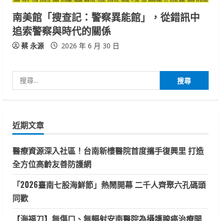
南美館「搜查記：警察異能館」，從錯訊中
追索警察與時代的關係
蔡 永源
2026 年 6 月 30 日
搜
尋
關
鍵
近期文章
字:
醫療資源深入社區！台南新樓醫院首度攜手復興里 打造
全方位高齡友善防護網
「2026臺南七股海鮮節」熱鬧開幕 二千人齊聚六孔碼頭
同歡
【海福刀】無傷口、無輻射安南醫院為攝護腺癌治療開