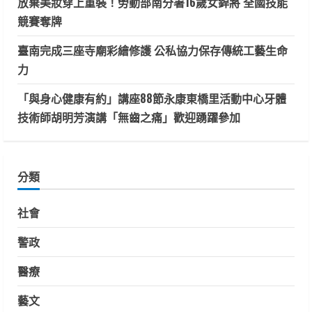
放棄美妝穿上重裝！勞動部南分署16歲女銲將 全國技能
競賽奪牌
臺南完成三座寺廟彩繪修護 公私協力保存傳統工藝生命
力
「與身心健康有約」講座88節永康東橋里活動中心牙體
技術師胡明芳演講「無齒之痛」歡迎踴躍參加
分類
社會
警政
醫療
藝文