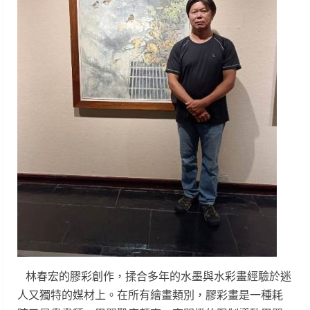
林春宏的膠彩創作，揉合多年的水墨與水彩畫經驗於迷
人又獨特的媒材上。在所有繪畫類別，膠彩畫是一種耗