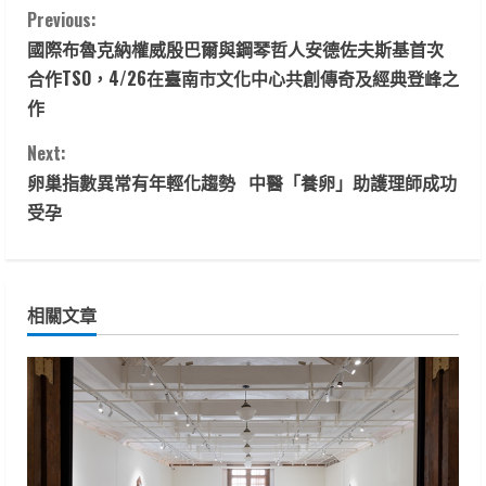
C
Previous:
國際布魯克納權威殷巴爾與鋼琴哲人安德佐夫斯基首次
o
合作TSO，4/26在臺南市文化中心共創傳奇及經典登峰之
n
作
t
Next:
卵巢指數異常有年輕化趨勢 中醫「養卵」助護理師成功
i
受孕
n
u
相關文章
e
R
e
a