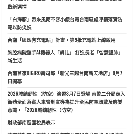
啟新選擇
「白海豚」帶來風雨不容小覷台電台南區處呼籲落實防
範以防災損
台南「區區有充電站」計畫，第9批充電站上線啟用
胸腔病院攜手AI機器人「凱比」 打造長者「智慧護肺」
新生活
台南首家DIGIRO壽司郎「新光三越台南新天地店」8月7
日開幕
2026城鎮韌性（防空）演習8月7日登場 南警二分局走入
街巷全面落實人車管制宣導為提升全民防空疏散及應變
意識，「2026城鎮韌性（防空）
財政部南區國稅局表示