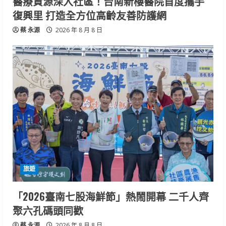
醫療資源深入社區！台南新樓醫院首度攜手
復興里 打造全方位高齡友善防護網
蔡 永源
2026 年 8 月 8 日
旅遊
「2026臺南七股海鮮節」熱鬧開幕 二千人齊
聚六孔碼頭同歡
蔡 永源
2026 年 8 月 8 日