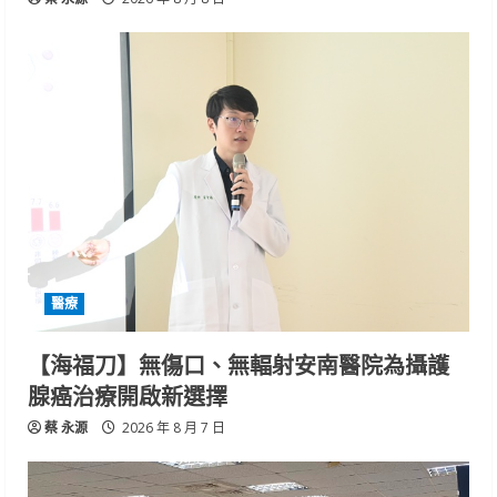
醫療
【海福刀】無傷口、無輻射安南醫院為攝護
腺癌治療開啟新選擇
蔡 永源
2026 年 8 月 7 日