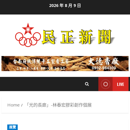
Skip
2026 年 8 月 9 日
to
content
LIVE
Home
「光的長廊」-林春宏膠彩創作個展
展覽