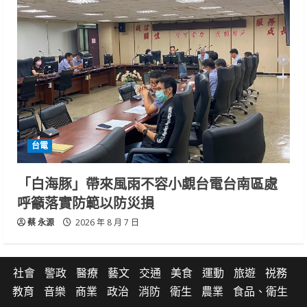
台電
「白海豚」帶來風雨不容小覷台電台南區處
呼籲落實防範以防災損
蔡 永源
2026 年 8 月 7 日
社會
警政
醫療
藝文
交通
美食
運動
旅遊
祱務
教育
音樂
商業
政治
消防
衛生
農業
食品、衛生