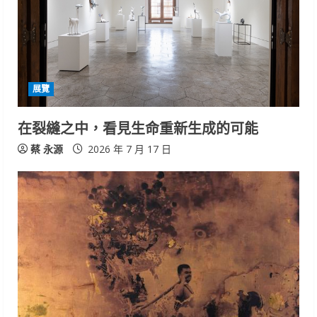
d
i
n
展覽
g
在裂縫之中，看見生命重新生成的可能
蔡 永源
2026 年 7 月 17 日