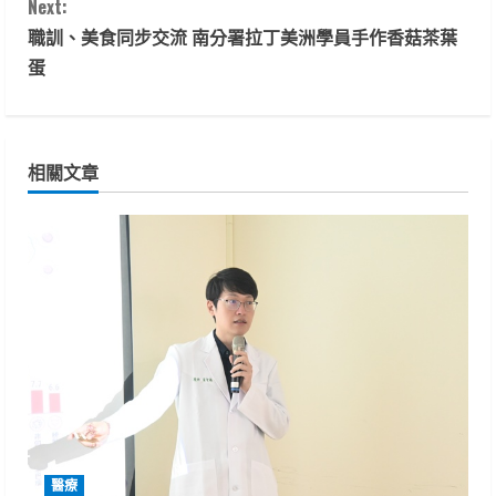
Next:
n
職訓、美食同步交流 南分署拉丁美洲學員手作香菇茶葉
t
蛋
i
n
相關文章
u
e
R
e
a
d
i
醫療