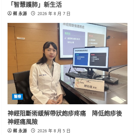
「智慧護肺」新生活
蔡 永源
2026 年 8 月 7 日
醫療
神經阻斷術緩解帶狀皰疹疼痛 降低皰疹後
神經痛風險
蔡 永源
2026 年 8 月 5 日