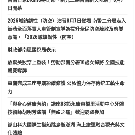
日開幕
2026城鎮韌性（防空）演習8月7日登場 南警二分局走入
街巷全面落實人車管制宣導為提升全民防空疏散及應變
意識，「2026城鎮韌性（防空）
財政部南區國稅局表示
放棄美妝穿上重裝！勞動部南分署16歲女銲將 全國技能
競賽奪牌
臺南完成三座寺廟彩繪修護 公私協力保存傳統工藝生命
力
「與身心健康有約」講座88節永康東橋里活動中心牙體
技術師胡明芳演講「無齒之痛」歡迎踴躍參加
崑山科大國際生搭船跳島遊澎湖 海上旅運融合觀光與文
化體驗