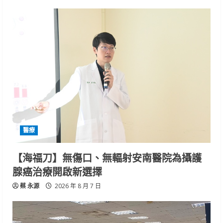
醫療
【海福刀】無傷口、無輻射安南醫院為攝護
腺癌治療開啟新選擇
蔡 永源
2026 年 8 月 7 日