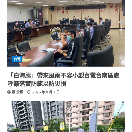
台電
「白海豚」帶來風雨不容小覷台電台南區處
呼籲落實防範以防災損
蔡 永源
2026 年 8 月 7 日