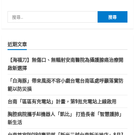
搜
尋
關
鍵
近期文章
字:
【海福刀】無傷口、無輻射安南醫院為攝護腺癌治療開
啟新選擇
「白海豚」帶來風雨不容小覷台電台南區處呼籲落實防
範以防災損
台南「區區有充電站」計畫，第9批充電站上線啟用
胸腔病院攜手AI機器人「凱比」 打造長者「智慧護肺」
新生活
台南首家DIGIRO壽司郎「新光三越台南新天地店」8月7