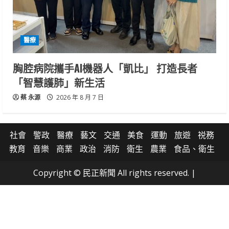
醫療
胸腔病院攜手AI機器人「凱比」 打造長者
「智慧護肺」新生活
蔡 永源
2026 年 8 月 7 日
社會
警政
醫療
藝文
交通
美食
運動
旅遊
祱務
教育
音樂
商業
政治
消防
衛生
農業
食品、衛生
Copyright © 民正新聞 All rights reserved.
|