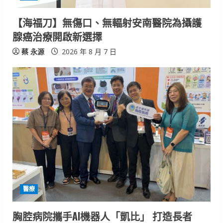
n
【海福刀】無傷口、無輻射安南醫院為攝護
腺癌治療開啟新選擇
g
蔡 永源
2026 年 8 月 7 日
醫療
胸腔病院攜手AI機器人「凱比」 打造長者