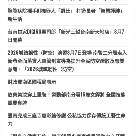
胸腔病院攜手AI機器人「凱比」 打造長者「智慧護肺」
新生活
台南首家DIGIRO壽司郎「新光三越台南新天地店」8月7
日開幕
2026城鎮韌性（防空）演習8月7日登場 南警二分局走入
街巷全面落實人車管制宣導為提升全民防空疏散及應變
意識，「2026城鎮韌性（防空）
財政部南區國稅局表示
放棄美妝穿上重裝！勞動部南分署16歲女銲將 全國技能
競賽奪牌
臺南完成三座寺廟彩繪修護 公私協力保存傳統工藝生命
力