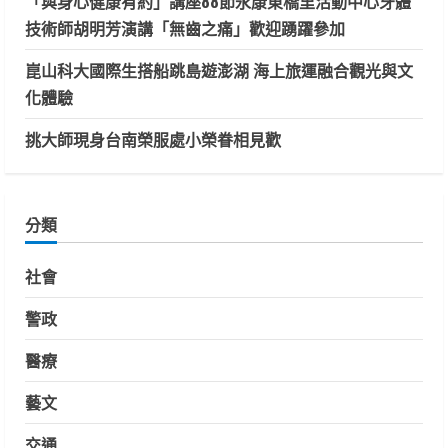
「與身心健康有約」講座88節永康東橋里活動中心牙體
技術師胡明芳演講「無齒之痛」歡迎踴躍參加
崑山科大國際生搭船跳島遊澎湖 海上旅運融合觀光與文
化體驗
挑大師現身台南榮服處小榮眷相見歡
分類
社會
警政
醫療
藝文
交通