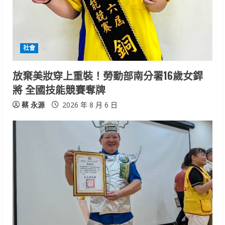
a
d
i
社會
n
放棄美妝穿上重裝！勞動部南分署16歲女銲
將 全國技能競賽奪牌
g
蔡 永源
2026 年 8 月 6 日