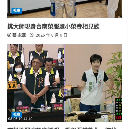
社會
挑大師現身台南榮服處小榮眷相見歡
蔡 永源
2026 年 8 月 6 日
社會