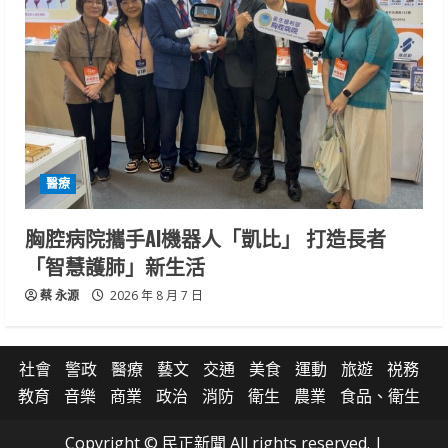
醫療
胸腔病院攜手AI機器人「凱比」 打造長者
「智慧護肺」新生活
蔡 永源
2026 年 8 月 7 日
社會
警政
醫療
藝文
交通
美食
運動
旅遊
祱務
教育
音樂
商業
政治
消防
衛生
農業
食品、衛生
Copyright © 民正新聞 All rights reserved.
|