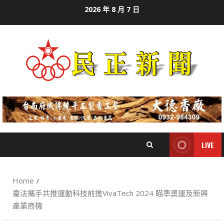
Skip
2026 年 8 月 7 日
to
content
LIVE
Home
臺法攜手共推運動科技前進VivaTech 2024 瞄準奧運及新興
產業商機