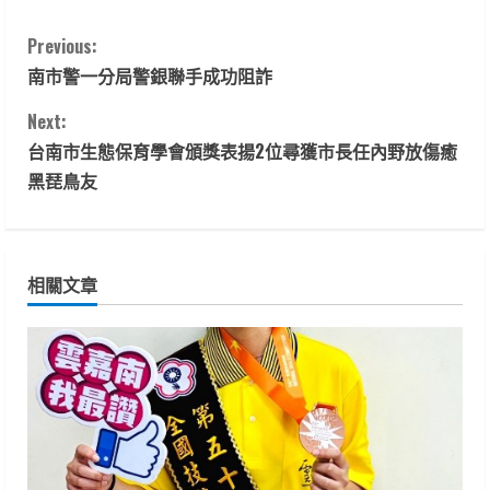
C
Previous:
南市警一分局警銀聯手成功阻詐
o
Next:
n
台南市生態保育學會頒獎表揚2位尋獲市長任內野放傷癒
t
黑琵鳥友
i
n
相關文章
u
e
R
e