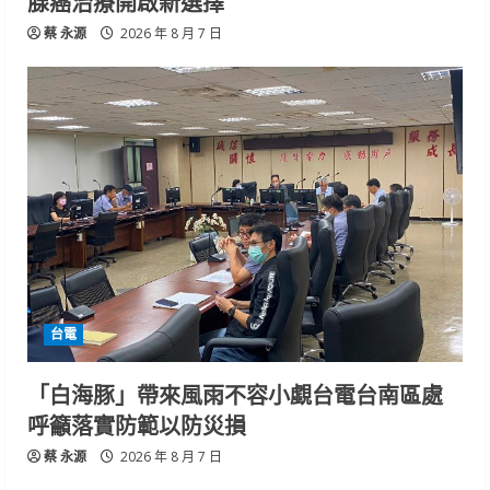
腺癌治療開啟新選擇
蔡 永源
2026 年 8 月 7 日
台電
「白海豚」帶來風雨不容小覷台電台南區處
呼籲落實防範以防災損
蔡 永源
2026 年 8 月 7 日