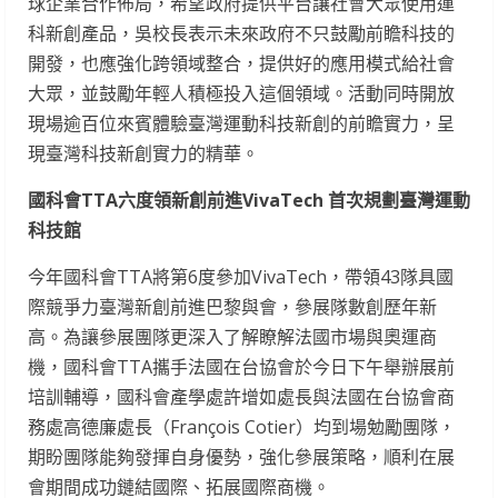
球企業合作佈局，希望政府提供平台讓社會大眾使用運
科新創產品，吳校長表示未來政府不只鼓勵前瞻科技的
開發，也應強化跨領域整合，提供好的應用模式給社會
大眾，並鼓勵年輕人積極投入這個領域。活動同時開放
現場逾百位來賓體驗臺灣運動科技新創的前瞻實力，呈
現臺灣科技新創實力的精華。
國科會
TTA
六度領新創前進
VivaTech
首次規劃臺灣運動
科技館
今年國科會TTA將第6度參加VivaTech，帶領43隊具國
際競爭力臺灣新創前進巴黎與會，參展隊數創歷年新
高。為讓參展團隊更深入了解瞭解法國市場與奧運商
機，國科會TTA攜手法國在台協會於今日下午舉辦展前
培訓輔導，國科會產學處許增如處長與法國在台協會商
務處高德廉處長（François Cotier）均到場勉勵團隊，
期盼團隊能夠發揮自身優勢，強化參展策略，順利在展
會期間成功鏈結國際、拓展國際商機。