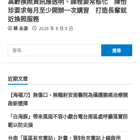
高齡換照資訊應透明、課程要常態化 陳怡
珍要求每月至少開辦一次講習 打造長輩就
近換照服務
蔡 永源
2026 年 8 月 6 日
搜
尋
關
鍵
近期文章
字:
【海福刀】無傷口、無輻射安南醫院為攝護腺癌治療開
啟新選擇
「白海豚」帶來風雨不容小覷台電台南區處呼籲落實防
範以防災損
台南「區區有充電站」計畫，第9批充電站上線啟用