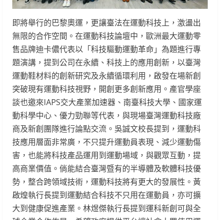
即將舉行的巴黎奧運，更讓臺法在運動科技上，激盪出
無限的合作空間。在運動科技論壇中，歐洲最大運動零
售品牌迪卡儂代表以「科技驅動運動革命」為題進行專
題演講，提到公司在永續、科技上的應用創新，以臺灣
運動鞋材料的創新研究及永續循環利用，啟發在場新創
突破現有運動科技視野，開創更多創新應用。產官學座
談也邀來IAPS交大產業加速器、南臺科技大學、國家運
動科學中心、優力勁聯等代表，與現場臺灣運動科技廠
商及新創團隊進行論點交流。吳誠文校長提到，運動科
技應用層面非常廣，不只提升運動員表現、減少運動傷
害，也能將科技產品運用到運動場域，與觀眾互動，提
高商業價值。倘能結合臺灣暨有的半導體及軟體科技優
勢，整合跨領域技術，運動科技將有更大的發展性。黃
啟煌執行長提到運動結合科技不只用在運動員，亦可擴
大到健康促進產業。林煜傑執行長提到運科新創可與全