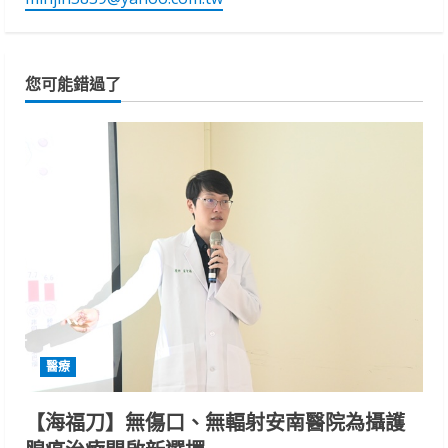
您可能錯過了
醫療
【海福刀】無傷口、無輻射安南醫院為攝護