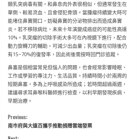
類乳突病毒有關，和鼻息肉外表很相似，但通常發生在
單側、較易流血、且會侵犯骨頭。當腫瘤持續變大時可
能堵住鼻竇開口，妨礙鼻竇的分泌物排出而造成鼻竇
炎。若不移除病灶，未來十年演變成癌症的可能性高達
10%。乳突瘤的切除手術大多可在內視鏡下進行，配合
動力旋轉刀的輔助，可減少出血量；乳突瘤在切除後仍
有15~70%的復發率，因此術後需按時回門診追蹤。
鼻塞是個相當常見但惱人的問題，也會經常影響睡眠、
工作或學習的專注力、生活品質。持續時間小於兩周的
短期鼻塞，多為上呼吸感染所造成；若時間超過兩週，
建議尋求耳鼻喉科醫師進行檢查，以利早期發現疾病、
早期治療。
C
Previous:
南巿府與大遠百攜手推動捐贈雲端發票
o
Next: