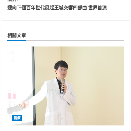
n
迎向下個百年世代風起王城交響四部曲 世界首演
t
i
相關文章
n
u
e
R
e
a
d
醫療
i