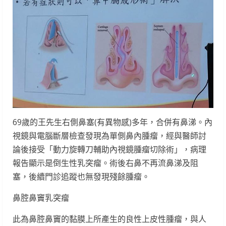
69歲的王先生右側鼻塞(有異物感)多年，合併有鼻涕。內
視鏡與電腦斷層檢查發現為單側鼻內腫瘤，經與醫師討
論後接受「動力旋轉刀輔助內視鏡腫瘤切除術」，病理
報告顯示是倒生性乳突瘤。術後右鼻不再流鼻涕及阻
塞，後續門診追蹤也無發現殘餘腫瘤。
鼻腔鼻竇乳突瘤
此為鼻腔鼻竇的黏膜上所產生的良性上皮性腫瘤，與人