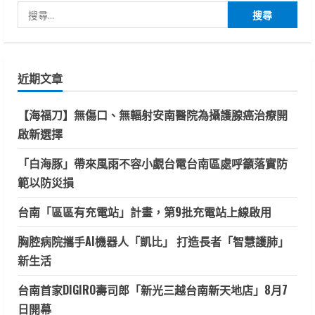
搜
尋
關
鍵
近期文章
字:
【海福刀】無傷口、無輻射安南醫院為攝護腺癌治療開
啟新選擇
「白海豚」帶來風雨不容小覷台電台南區處呼籲落實防
範以防災損
台南「區區有充電站」計畫，第9批充電站上線啟用
胸腔病院攜手AI機器人「凱比」 打造長者「智慧護肺」
新生活
台南首家DIGIRO壽司郎「新光三越台南新天地店」8月7
日開幕