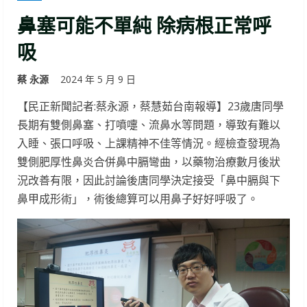
鼻塞可能不單純 除病根正常呼
吸
蔡 永源
2024 年 5 月 9 日
【民正新聞記者:蔡永源，蔡慧茹台南報導】23歲唐同學
長期有雙側鼻塞、打噴嚏、流鼻水等問題，導致有難以
入睡、張口呼吸、上課精神不佳等情況。經檢查發現為
雙側肥厚性鼻炎合併鼻中膈彎曲，以藥物治療數月後狀
況改善有限，因此討論後唐同學決定接受「鼻中膈與下
鼻甲成形術」，術後總算可以用鼻子好好呼吸了。