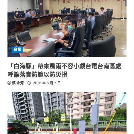
台電
「白海豚」帶來風雨不容小覷台電台南區處
呼籲落實防範以防災損
蔡 永源
2026 年 8 月 7 日