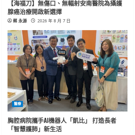
【海福刀】無傷口、無輻射安南醫院為攝護
n
腺癌治療開啟新選擇
g
蔡 永源
2026 年 8 月 7 日
醫療
胸腔病院攜手AI機器人「凱比」 打造長者
「智慧護肺」新生活