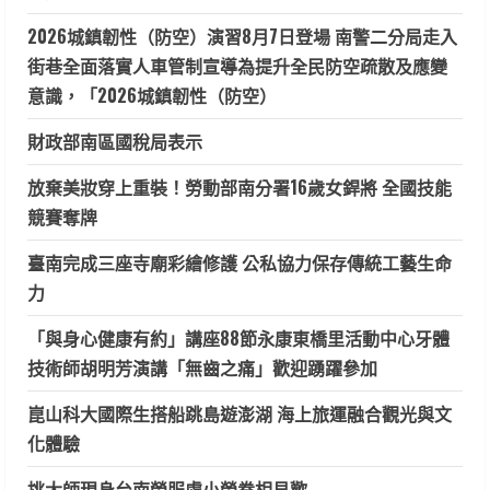
2026城鎮韌性（防空）演習8月7日登場 南警二分局走入
街巷全面落實人車管制宣導為提升全民防空疏散及應變
意識，「2026城鎮韌性（防空）
財政部南區國稅局表示
放棄美妝穿上重裝！勞動部南分署16歲女銲將 全國技能
競賽奪牌
臺南完成三座寺廟彩繪修護 公私協力保存傳統工藝生命
力
「與身心健康有約」講座88節永康東橋里活動中心牙體
技術師胡明芳演講「無齒之痛」歡迎踴躍參加
崑山科大國際生搭船跳島遊澎湖 海上旅運融合觀光與文
化體驗
挑大師現身台南榮服處小榮眷相見歡