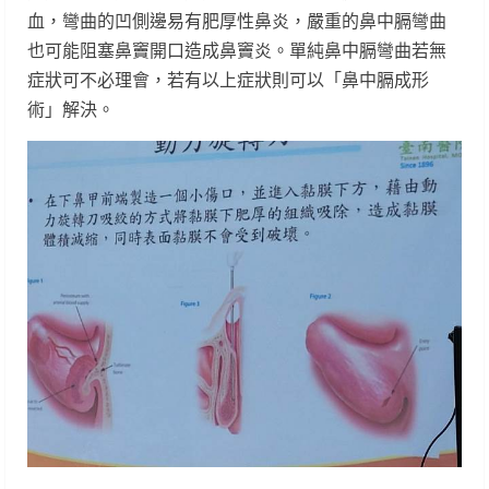
血，彎曲的凹側邊易有肥厚性鼻炎，嚴重的鼻中膈彎曲
也可能阻塞鼻竇開口造成鼻竇炎。單純鼻中膈彎曲若無
症狀可不必理會，若有以上症狀則可以「鼻中膈成形
術」解決。