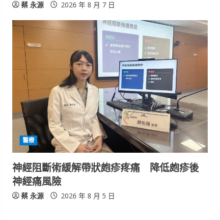
蔡 永源
2026 年 8 月 7 日
醫療
神經阻斷術緩解帶狀皰疹疼痛 降低皰疹後
神經痛風險
蔡 永源
2026 年 8 月 5 日