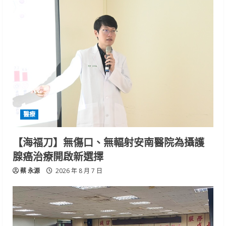
醫療
【海福刀】無傷口、無輻射安南醫院為攝護
腺癌治療開啟新選擇
蔡 永源
2026 年 8 月 7 日