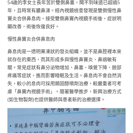
54歲的李女士長年苦於雙側鼻塞，聞不到味道已超過5
年，且時常有膿鼻涕。經內視鏡檢查發現是雙側慢性鼻
竇炎合併鼻息肉，接受雙側鼻竇內視鏡手術後，症狀明
顯改善，術後恢復良好。
慢性鼻竇炎合併鼻息肉
鼻息肉是一透明果凍狀的發炎組織，並不是鼻腔裡本來
就存在的東西，而其形成多與慢性鼻竇炎、鼻過敏有
關。常見症狀有鼻分泌物增加、鼻塞、嗅覺下降、臉部
疼痛等症狀，進而影響睡眠及生活。鼻息肉不會自然消
失，較小的息肉可採用類固醇噴劑治療，較嚴重者可考
慮「鼻竇內視鏡手術」。隨著醫學進步，新興治療方式
(如生物製劑)也提供醫師與患者新的治療選擇。