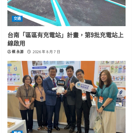
交通
台南「區區有充電站」計畫，第9批充電站上
線啟用
蔡 永源
2026 年 8 月 7 日