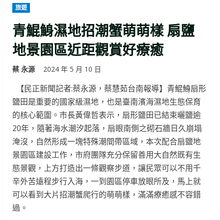
旅遊
青鯤鯓濕地招潮蟹萌萌樣 扇鹽
地景園區近距觀賞好療癒
蔡 永源
2024 年 5 月 10 日
【民正新聞記者:蔡永源，蔡慧茹台南報導】青鯤鯓扇形
鹽田是重要的國家級濕地，也是臺南濱海濕地生態保育
的核心範圍。市長黃偉哲表示，扇形鹽田已結束曬鹽逾
20年，隨著海水潮汐起落，扇眼南側之砌石牆日久崩塌
淹沒，自然形成一塊特殊潮間帶區域，本次配合扇鹽地
景園區建設工作，市府團隊充分保留善用大自然既有生
態景觀，上方打造出一條觀察步道，讓民眾可以不用千
辛外苦遠程步行入海，一到園區停車放眼所及，馬上就
可以看到大片招潮蟹爬行的萌萌樣，滿滿療癒感不容錯
過。