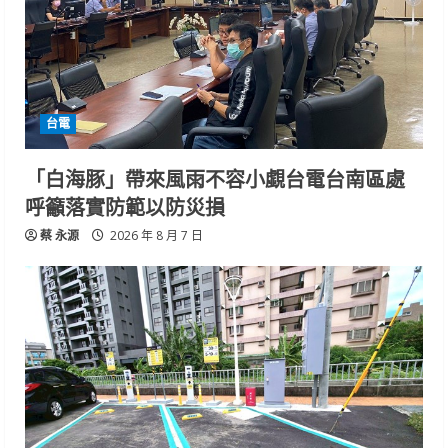
台電
「白海豚」帶來風雨不容小覷台電台南區處
呼籲落實防範以防災損
蔡 永源
2026 年 8 月 7 日