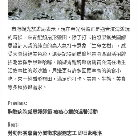
市府觀光旅遊局表示，現在春光明媚正是適合濱海遊玩
的時候，來青鯤鯓扇形鹽田，除了打卡拍照榮獲美國謬
思設計大獎的純白的高人氣打卡意象「生命之樹」，感
受天際線絕美色彩，還要記得到扇鹽地景園區跟活招牌
招潮蟹揮手說聲哈囉，順遊青鯤鯓聚落觀賞充滿在地生
活故事性的彩沙牆，周邊更有許多回頭率高的美食小
吃，來一趟扇形鹽田，滿足你打卡、美景、生態、美食
等多種旅遊需求。
C
Previous:
胸腔病院感恩護師節 療癒心靈的溫馨活動
o
Next:
n
勞動部雲嘉南分署徵求服務志工 即日起報名