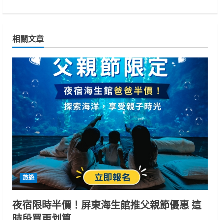
t
i
相關文章
n
u
e
R
e
a
d
旅遊
i
夜宿限時半價！屏東海生館推父親節優惠 這
n
時段買更划算