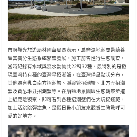
市府觀光旅遊局林國華局長表示，扇鹽濕地潮間帶蘊養
豐富養分生態系統繁盛發展，施工前曾進行生態調查，
當時紀錄有水域與濱水動物共22科32種，最特別的是發
現臺灣特有種的臺灣旱招潮蟹，在臺灣僅呈點狀分布，
其他還有乳白南方招潮蟹、弧邊管招潮蟹、北方丑招潮
蟹及賈瑟琳丑招潮蟹等。在扇鹽地景園區生態觀察步道
上近距離觀察，即可看到各種招潮蟹們在大玩捉迷藏，
加上活跳跳彈塗魚，是假日帶小朋友來觀賞生態驚呼可
愛的好地方。