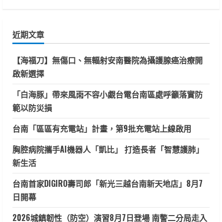
關
鍵
近期文章
字:
【海福刀】無傷口、無輻射安南醫院為攝護腺癌治療開
啟新選擇
「白海豚」帶來風雨不容小覷台電台南區處呼籲落實防
範以防災損
台南「區區有充電站」計畫，第9批充電站上線啟用
胸腔病院攜手AI機器人「凱比」 打造長者「智慧護肺」
新生活
台南首家DIGIRO壽司郎「新光三越台南新天地店」8月7
日開幕
2026城鎮韌性（防空）演習8月7日登場 南警二分局走入