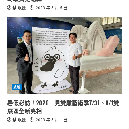
g
蔡 永源
2026 年 8 月 6 日
旅遊
暑假必訪！2026一見雙雕藝術季7/31、8/1雙
展區全新亮相
蔡 永源
2026 年 8 月 1 日