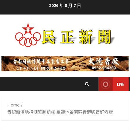
Skip
2026 年 8 月 7 日
to
content
LIVE
Home
青鯤鯓濕地招潮蟹萌萌樣 扇鹽地景園區近距觀賞好療癒