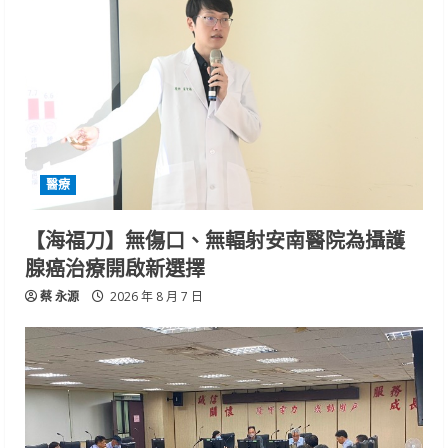
醫療
【海福刀】無傷口、無輻射安南醫院為攝護
腺癌治療開啟新選擇
蔡 永源
2026 年 8 月 7 日