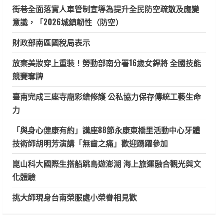
街巷全面落實人車管制宣導為提升全民防空疏散及應變
意識，「2026城鎮韌性（防空）
財政部南區國稅局表示
放棄美妝穿上重裝！勞動部南分署16歲女銲將 全國技能
競賽奪牌
臺南完成三座寺廟彩繪修護 公私協力保存傳統工藝生命
力
「與身心健康有約」講座88節永康東橋里活動中心牙體
技術師胡明芳演講「無齒之痛」歡迎踴躍參加
崑山科大國際生搭船跳島遊澎湖 海上旅運融合觀光與文
化體驗
挑大師現身台南榮服處小榮眷相見歡