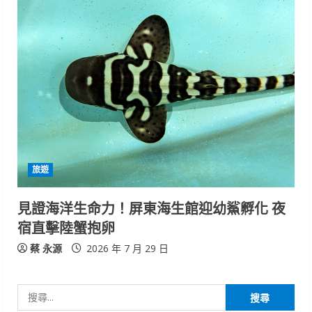
旅遊
見證海洋生命力！屏東海生館迎幼鯊孵化 夜
宿直擊陸蟹抱卵
蔡 永源
2026 年 7 月 29 日
搜
尋