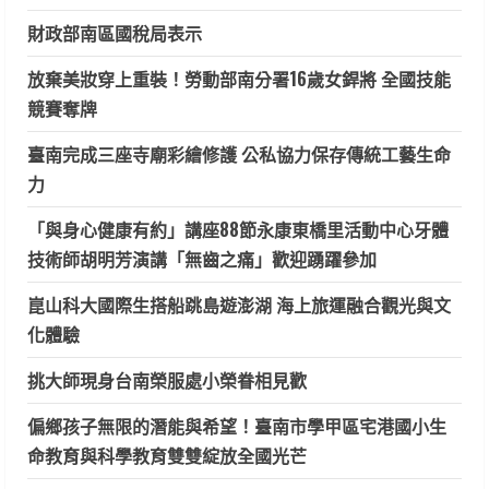
財政部南區國稅局表示
放棄美妝穿上重裝！勞動部南分署16歲女銲將 全國技能
競賽奪牌
臺南完成三座寺廟彩繪修護 公私協力保存傳統工藝生命
力
「與身心健康有約」講座88節永康東橋里活動中心牙體
技術師胡明芳演講「無齒之痛」歡迎踴躍參加
崑山科大國際生搭船跳島遊澎湖 海上旅運融合觀光與文
化體驗
挑大師現身台南榮服處小榮眷相見歡
偏鄉孩子無限的潛能與希望！臺南市學甲區宅港國小生
命教育與科學教育雙雙綻放全國光芒