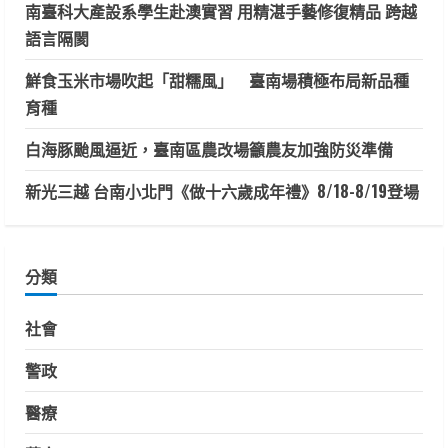
南臺科大產設系學生赴澳實習 用精湛手藝修復精品 跨越
語言隔閡
鮮食玉米市場吹起「甜糯風」 臺南場積極布局新品種
育種
白海豚颱風逼近，臺南區農改場籲農友加強防災準備
新光三越 台南小北門《做十六歲成年禮》8/18-8/19登場
分類
社會
警政
醫療