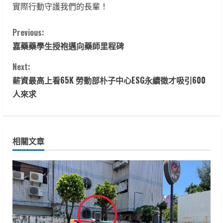
實際行動守護我們的長輩！
C
Previous:
嘉藥藥學生授袍邁向藥師里程碑
o
Next:
n
薪資最高上看65K 勞動部朴子中心ESG永續徵才吸引600
t
人來求
i
n
相關文章
u
e
R