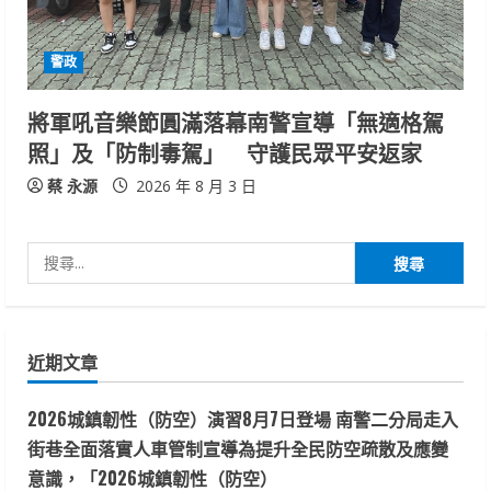
警政
將軍吼音樂節圓滿落幕南警宣導「無適格駕
照」及「防制毒駕」 守護民眾平安返家
蔡 永源
2026 年 8 月 3 日
搜
尋
關
鍵
近期文章
字:
2026城鎮韌性（防空）演習8月7日登場 南警二分局走入
街巷全面落實人車管制宣導為提升全民防空疏散及應變
意識，「2026城鎮韌性（防空）