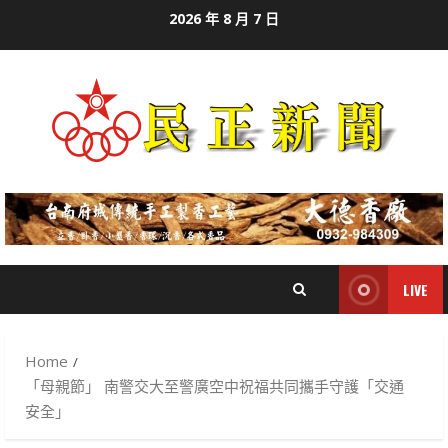
Skip
2026 年 8 月 7 日
to
content
LIVE
Home
「母親節」 南警交大至警廣空中祝福共同攜手守護「交通
安全」