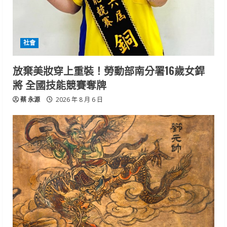
社會
放棄美妝穿上重裝！勞動部南分署16歲女銲
將 全國技能競賽奪牌
蔡 永源
2026 年 8 月 6 日