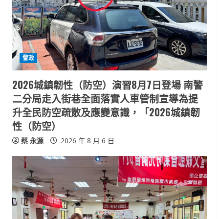
e
a
d
i
警政
n
2026城鎮韌性（防空）演習8月7日登場 南警
二分局走入街巷全面落實人車管制宣導為提
g
升全民防空疏散及應變意識，「2026城鎮韌
性（防空）
蔡 永源
2026 年 8 月 6 日