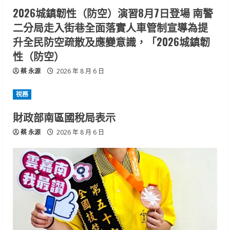
2026城鎮韌性（防空）演習8月7日登場 南警
二分局走入街巷全面落實人車管制宣導為提
升全民防空疏散及應變意識，「2026城鎮韌
性（防空）
蔡 永源
2026 年 8 月 6 日
祱務
財政部南區國稅局表示
蔡 永源
2026 年 8 月 6 日